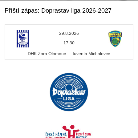
o
k
Příští zápas: Doprastav liga 2026-2027
29.8.2026
17:30
DHK Zora Olomouc — Iuventa Michalovce