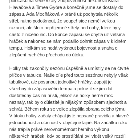
poločasu na sebe vzaly zodpovědnost několikrát Klára
Hlaváčová a Timea Györe a konečně jsme se dostaly do
zápasu. Aďa Mocňáková v bráně už pochytala několik
střel, nutno podotknout, že soupeř sice neměl velkou
razanci, ale šlo o nepříjemné střely pod nohy, které byly
často z ničeho nic. Do konce zápasu se chytla už většina
hráček a nakonec se nám podařilo dohrát zápas v klidném
tempu. Holkám se nedá vytknout bojovnost a snaha o
zlepšení rychlého přechodu do útoku.
Holky tak zakončily sezónu úspěšně a umístily se na čtvrté
příčce v tabulce. Naše cíle před touto sezónou nebyly však
tabulkové, ale posunout jednotlivé hráčky, zapojit je
všechny do zápasového tempa a pokusit se jim dát
dostatečný čas na hřišti, jelikož se holky herně moc
neznaly, tak bylo důležité je nějakým způsobem sjednotit a
sehrát. Během roku se velice zlepšila obrana celého týmu.
V útoku holky začaly chápat jisté nepsané pravidla a hlavně
jednoduchost a účinnost v obyčejné lajně. Na začátku roku
nás trápila právě nerovnoměrnost herního výkonu
některých hráček, kdy po prostřídání byl vidět velký rozdíl,