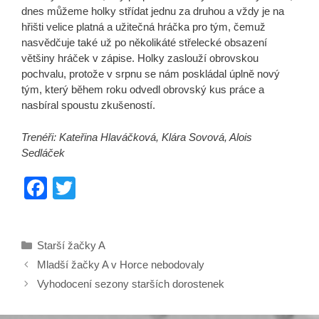
dnes můžeme holky střídat jednu za druhou a vždy je na
hřišti velice platná a užitečná hráčka pro tým, čemuž
nasvědčuje také už po několikáté střelecké obsazení
většiny hráček v zápise. Holky zaslouží obrovskou
pochvalu, protože v srpnu se nám poskládal úplně nový
tým, který během roku odvedl obrovský kus práce a
nasbíral spoustu zkušeností.
Trenéři: Kateřina Hlaváčková, Klára Sovová, Alois
Sedláček
F
T
a
wi
c
tt
Rubriky
Starší žačky A
e
er
Mladší žačky A v Horce nebodovaly
b
Vyhodocení sezony starších dorostenek
o