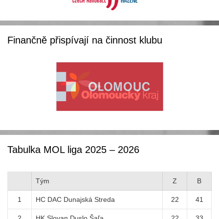
Finančně přispívají na činnost klubu
Tabulka MOL liga 2025 – 2026
Tým
Z
B
1
HC DAC Dunajská Streda
22
41
2
HK Slovan Duslo Šaľa
22
33