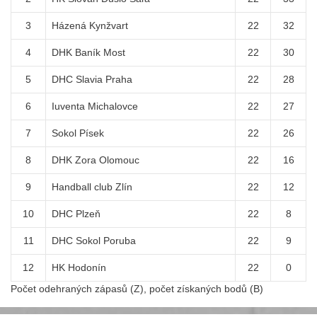
3
Házená Kynžvart
22
32
4
DHK Baník Most
22
30
5
DHC Slavia Praha
22
28
6
Iuventa Michalovce
22
27
7
Sokol Písek
22
26
8
DHK Zora Olomouc
22
16
9
Handball club Zlín
22
12
10
DHC Plzeň
22
8
11
DHC Sokol Poruba
22
9
12
HK Hodonín
22
0
Počet odehraných zápasů (Z), počet získaných bodů (B)