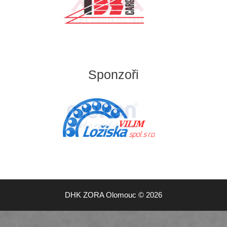
Sponzoři
DHK ZORA Olomouc © 2026