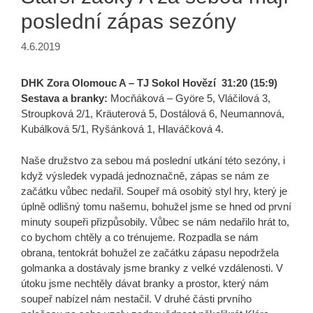
poslední zápas sezóny
4.6.2019
DHK Zora Olomouc A – TJ Sokol Hovězí 31:20 (15:9)
Sestava a branky:
Mocňáková – Györe 5, Vláčilová 3,
Stroupková 2/1, Kräuterová 5, Dostálová 6, Neumannová,
Kubálková 5/1, Ryšánková 1, Hlaváčková 4.
Naše družstvo za sebou má poslední utkání této sezóny, i
když výsledek vypadá jednoznačně, zápas se nám ze
začátku vůbec nedařil. Soupeř má osobitý styl hry, který je
úplně odlišný tomu našemu, bohužel jsme se hned od první
minuty soupeři přizpůsobily. Vůbec se nám nedařilo hrát to,
co bychom chtěly a co trénujeme. Rozpadla se nám
obrana, tentokrát bohužel ze začátku zápasu nepodržela
golmanka a dostávaly jsme branky z velké vzdálenosti. V
útoku jsme nechtěly dávat branky a prostor, který nám
soupeř nabízel nám nestačil. V druhé části prvního