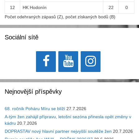
12
HK Hodonín
22
0
Počet odehraných zápasů (Z), počet získaných bodů (B)
Sociální sítě
Nejnovější příspěvky
68. ročník Poháru Míru se blíží
27.7.2026
A-tým žen zahájil přípravu, letošní sezóna přinesla opět změny v
kádru
20.7.2026
DOPRASTAV nový hlavní partner nejvyšší soutěže žen
20.7.2026