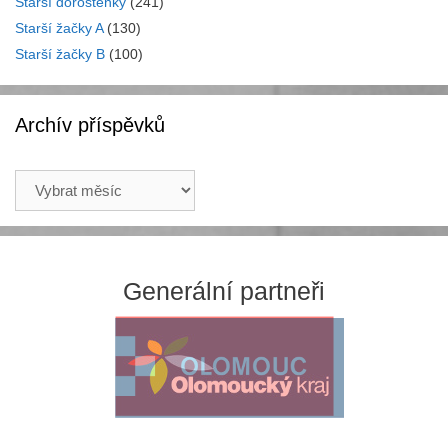
Starší dorostenky
(241)
Starší žačky A
(130)
Starší žačky B
(100)
Archív příspěvků
Archív
příspěvků
Generální partneři