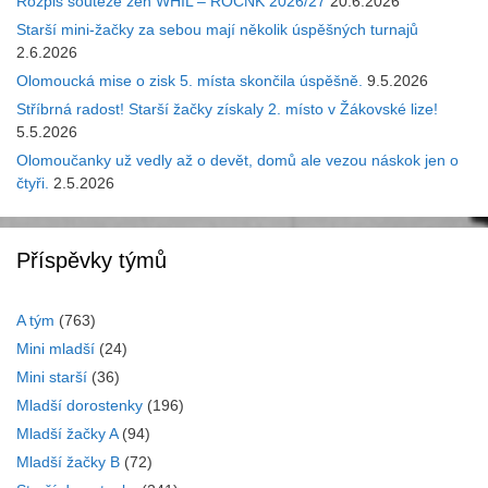
Rozpis soutěže žen WHIL – ROČNK 2026/27
20.6.2026
Starší mini-žačky za sebou mají několik úspěšných turnajů
2.6.2026
Olomoucká mise o zisk 5. místa skončila úspěšně.
9.5.2026
Stříbrná radost! Starší žačky získaly 2. místo v Žákovské lize!
5.5.2026
Olomoučanky už vedly až o devět, domů ale vezou náskok jen o
čtyři.
2.5.2026
Příspěvky týmů
A tým
(763)
Mini mladší
(24)
Mini starší
(36)
Mladší dorostenky
(196)
Mladší žačky A
(94)
Mladší žačky B
(72)