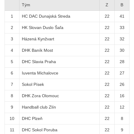
Tým
Z
B
1
HC DAC Dunajská Streda
22
41
2
HK Slovan Duslo Šaľa
22
33
3
Házená Kynžvart
22
32
4
DHK Baník Most
22
30
5
DHC Slavia Praha
22
28
6
Iuventa Michalovce
22
27
7
Sokol Písek
22
26
8
DHK Zora Olomouc
22
16
9
Handball club Zlín
22
12
10
DHC Plzeň
22
8
11
DHC Sokol Poruba
22
9