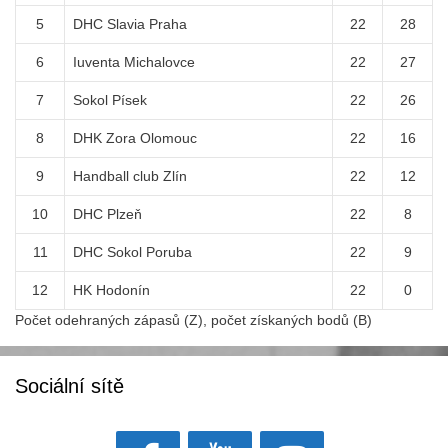
5
DHC Slavia Praha
22
28
6
Iuventa Michalovce
22
27
7
Sokol Písek
22
26
8
DHK Zora Olomouc
22
16
9
Handball club Zlín
22
12
10
DHC Plzeň
22
8
11
DHC Sokol Poruba
22
9
12
HK Hodonín
22
0
Počet odehraných zápasů (Z), počet získaných bodů (B)
Sociální sítě