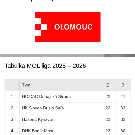
Tabulka MOL liga 2025 – 2026
Tým
Z
B
1
HC DAC Dunajská Streda
22
41
2
HK Slovan Duslo Šaľa
22
33
3
Házená Kynžvart
22
32
4
DHK Baník Most
22
30