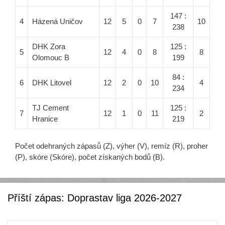
147 :
4
Házená Uničov
12
5
0
7
10
238
DHK Zora
125 :
5
12
4
0
8
8
Olomouc B
199
84 :
6
DHK Litovel
12
2
0
10
4
234
TJ Cement
125 :
7
12
1
0
11
2
Hranice
219
Počet odehraných zápasů (Z), výher (V), remíz (R), proher
(P), skóre (Skóre), počet získaných bodů (B).
Příští zápas: Doprastav liga 2026-2027