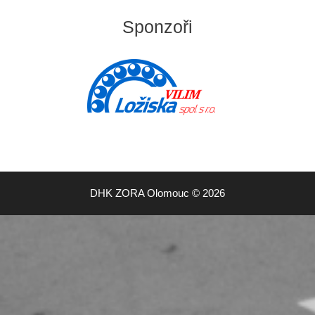
Sponzoři
DHK ZORA Olomouc © 2026