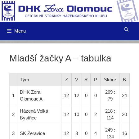
Přeskočit
na
obsah
Menu
Mladší žačky A – tabulka
Tým
Z
V
R
P
Skóre
B
DHK Zora
269 :
1
12
12
0
0
24
Olomouc A
79
Házená Velká
218 :
2
12
10
0
2
20
Bystřice
114
249 :
3
SK Žeravice
12
8
0
4
16
134