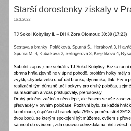
Starší dorostenky získaly v P
16.3.2022
TJ Sokol Kobylisy II. – DHK Zora Olomouc 30:39 (17:23)
Sestava a branky:
Poláčková, Spurná Š., Horáková 3, Hlaváč
Spurná M. 4, Kubálková 2, Selingerová 3, Krejzlíková 4, Ryš
Sobotní zápas jsme sehráli s TJ Sokol Kobylisy. Brzká ranní 
obrana hrála zjevně ne v úplné pohodě, problém holky měly s 
zvyklí, chyběla větší chuť dát branku, dynamika, tlak. První 
realizační tým důrazně určil pokyny pro druhý poločas, zejmén
na maximum a včas přistupovaly, přerušovaly.
Druhý poločas začíná o něco lépe, ale časem se vše zase vr
předváděly v prvním poločase. Pozitivní bylo, že každá hráčk
kombinace, úspěšnost branek byla 75% v poměru střel 39/13 
dvou bodů, se kterým spokojeni být můžeme, ovšem s převedo
sáhnout do svědomí, zda opravdu odevzdala na hřišti všechn