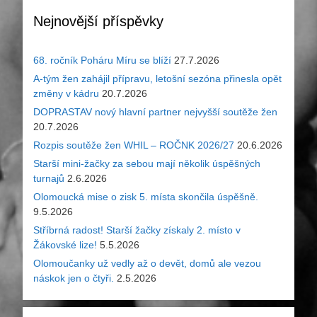
Nejnovější příspěvky
68. ročník Poháru Míru se blíží
27.7.2026
A-tým žen zahájil přípravu, letošní sezóna přinesla opět
změny v kádru
20.7.2026
DOPRASTAV nový hlavní partner nejvyšší soutěže žen
20.7.2026
Rozpis soutěže žen WHIL – ROČNK 2026/27
20.6.2026
Starší mini-žačky za sebou mají několik úspěšných
turnajů
2.6.2026
Olomoucká mise o zisk 5. místa skončila úspěšně.
9.5.2026
Stříbrná radost! Starší žačky získaly 2. místo v
Žákovské lize!
5.5.2026
Olomoučanky už vedly až o devět, domů ale vezou
náskok jen o čtyři.
2.5.2026