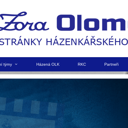
ní týmy
Házená OLK
RKC
Partneři