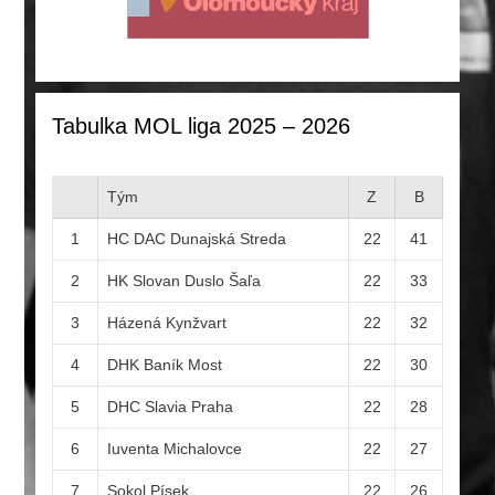
Tabulka MOL liga 2025 – 2026
Tým
Z
B
1
HC DAC Dunajská Streda
22
41
2
HK Slovan Duslo Šaľa
22
33
3
Házená Kynžvart
22
32
4
DHK Baník Most
22
30
5
DHC Slavia Praha
22
28
6
Iuventa Michalovce
22
27
7
Sokol Písek
22
26