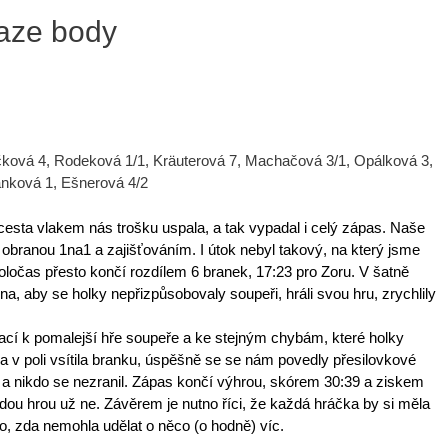
raze body
ková 4, Rodeková 1/1, Kräuterová 7, Machačová 3/1, Opálková 3,
ánková 1, Ešnerová 4/2
cesta vlakem nás trošku uspala, a tak vypadal i celý zápas. Naše
obranou 1na1 a zajišťováním. I útok nebyl takový, na který jsme
poločas přesto končí rozdílem 6 branek, 17:23 pro Zoru. V šatně
a, aby se holky nepřizpůsobovaly soupeři, hráli svou hru, zrychlily
ací k pomalejší hře soupeře a ke stejným chybám, které holky
a v poli vsítila branku, úspěšně se se nám povedly přesilovkové
a nikdo se nezranil. Zápas končí výhrou, skórem 30:39 a ziskem
u hrou už ne. Závěrem je nutno říci, že každá hráčka by si měla
o, zda nemohla udělat o něco (o hodně) víc.