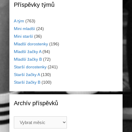
Příspěvky týmů
A tým
(763)
Mini mladší
(24)
Mini starší
(36)
Mladší dorostenky
(196)
Mladší žačky A
(94)
Mladší žačky B
(72)
Starší dorostenky
(241)
Starší žačky A
(130)
Starší žačky B
(100)
Archív příspěvků
Archív
příspěvků