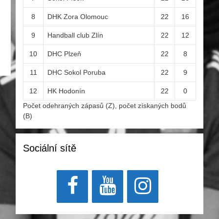
8
DHK Zora Olomouc
22
16
9
Handball club Zlín
22
12
10
DHC Plzeň
22
8
11
DHC Sokol Poruba
22
9
12
HK Hodonín
22
0
Počet odehraných zápasů (Z), počet získaných bodů
(B)
Sociální sítě