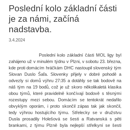
Poslední kolo základní části
je za námi, začíná
nadstavba.
3.4.2024
Poslední kolo základní části MOL ligy byl
zahájeno už v minulém týdnu v Plzni, v sobotu 23. března,
kde proti domácím hráčkám DHC nastoupil slovenský tým
Slovan Duslo Šaľa. Slovenky přijely v dobré pohodě a
odvezly si domů výhru 27:35 a dotáhly se tak bodově na
náš tým na 19 bodů, což je už skoro několikaletá klasika
obou týmů, které pravidelně končívají bodově s těsnými
rozestupy mezi sebou. Domácím se tentokrát nedařilo
obvyklým oporám, i proto skončil zápas tak jak skončil,
tedy výhrou hostujícího týmu. Střelecky se v družstvu
Dusla prosadily Holešová se šesti a Ratvanská s pěti
brankami, z týmu Plzně byla nejlepší střelkyní se šesti