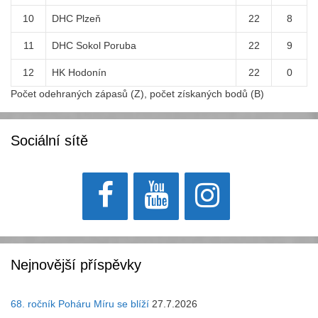
10
DHC Plzeň
22
8
11
DHC Sokol Poruba
22
9
12
HK Hodonín
22
0
Počet odehraných zápasů (Z), počet získaných bodů (B)
Sociální sítě
Nejnovější příspěvky
68. ročník Poháru Míru se blíží
27.7.2026