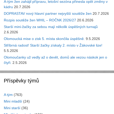
A-tým žen zahájil přípravu, letošní sezóna přinesla opět změny v
kádru
20.7.2026
DOPRASTAV nový hlavní partner nejvyšší soutěže žen
20.7.2026
Rozpis soutěže žen WHIL – ROČNK 2026/27
20.6.2026
Starší mini-žačky za sebou mají několik úspěšných turnajů
2.6.2026
Olomoucká mise o zisk 5. místa skončila úspěšně.
9.5.2026
Stříbrná radost! Starší žačky získaly 2. místo v Žákovské lize!
5.5.2026
Olomoučanky už vedly až o devět, domů ale vezou náskok jen o
čtyři.
2.5.2026
Příspěvky týmů
A tým
(763)
Mini mladší
(24)
Mini starší
(36)