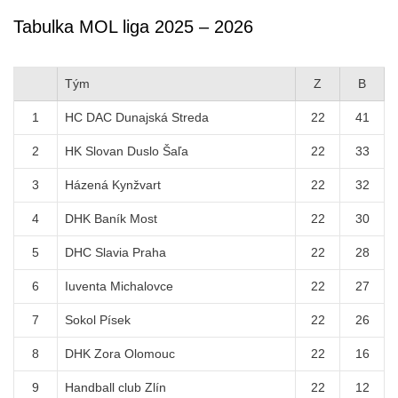
Tabulka MOL liga 2025 – 2026
Tým
Z
B
1
HC DAC Dunajská Streda
22
41
2
HK Slovan Duslo Šaľa
22
33
3
Házená Kynžvart
22
32
4
DHK Baník Most
22
30
5
DHC Slavia Praha
22
28
6
Iuventa Michalovce
22
27
7
Sokol Písek
22
26
8
DHK Zora Olomouc
22
16
9
Handball club Zlín
22
12