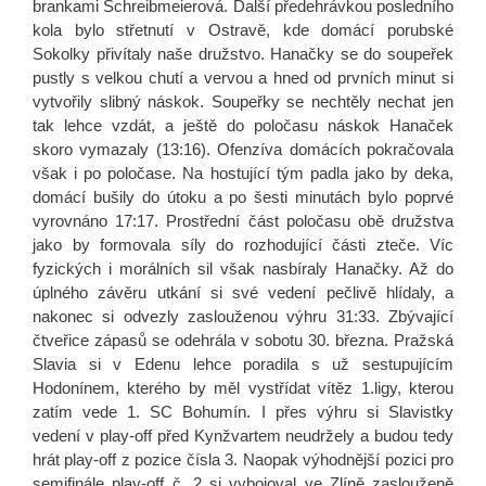
brankami Schreibmeierová. Další předehrávkou posledního
kola bylo střetnutí v Ostravě, kde domácí porubské
Sokolky přivítaly naše družstvo. Hanačky se do soupeřek
pustly s velkou chutí a vervou a hned od prvních minut si
vytvořily slibný náskok. Soupeřky se nechtěly nechat jen
tak lehce vzdát, a ještě do poločasu náskok Hanaček
skoro vymazaly (13:16). Ofenzíva domácích pokračovala
však i po poločase. Na hostující tým padla jako by deka,
domácí bušily do útoku a po šesti minutách bylo poprvé
vyrovnáno 17:17. Prostřední část poločasu obě družstva
jako by formovala síly do rozhodující části zteče. Víc
fyzických i morálních sil však nasbíraly Hanačky. Až do
úplného závěru utkání si své vedení pečlivě hlídaly, a
nakonec si odvezly zaslouženou výhru 31:33. Zbývající
čtveřice zápasů se odehrála v sobotu 30. března. Pražská
Slavia si v Edenu lehce poradila s už sestupujícím
Hodonínem, kterého by měl vystřídat vítěz 1.ligy, kterou
zatím vede 1. SC Bohumín. I přes výhru si Slavistky
vedení v play-off před Kynžvartem neudržely a budou tedy
hrát play-off z pozice čísla 3. Naopak výhodnější pozici pro
semifinále play-off č. 2 si vybojoval ve Zlíně zaslouženě