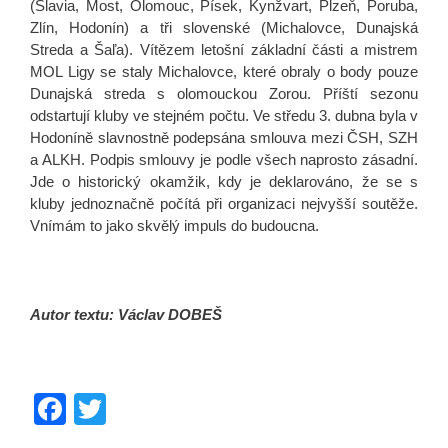
(Slavia, Most, Olomouc, Písek, Kynžvart, Plzeň, Poruba,
Zlín, Hodonín) a tři slovenské (Michalovce, Dunajská
Streda a Šaľa). Vítězem letošní základní části a mistrem
MOL Ligy se staly Michalovce, které obraly o body pouze
Dunajská streda s olomouckou Zorou. Příští sezonu
odstartují kluby ve stejném počtu. Ve středu 3. dubna byla v
Hodoníně slavnostně podepsána smlouva mezi ČSH, SZH
a ALKH. Podpis smlouvy je podle všech naprosto zásadní.
Jde o historický okamžik, kdy je deklarováno, že se s
kluby jednoznačně počítá při organizaci nejvyšší soutěže.
Vnímám to jako skvělý impuls do budoucna.
Autor textu: Václav DOBEŠ
F
T
a
wi