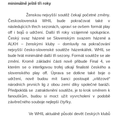
minimálně ještě tři roky
Ženskou nejvyšší soutěž čekají početné změny.
Československá WHIL bude pokračovat také v
následujících třech sezonách, upraví se ovšem formát play
off i bojů o udržení. Další tři roky vzájemné spolupráce.
Český svaz házené se Slovenským svazem házené a
ALKH – ženskými kluby – domluvily na pokračování
nejvyšší česko-slovenské soutěže házenkářek. WHIL se
bude hrát minimálně další tři sezony. Formát soutěže se ale
změní. Kromě základní části nově přibude Final 4, ve
kterém se o interligovou trofej utkají finalisté českého a
slovenského play off. Úprava se dotkne také boje o
udržení, nově budou mít šanci postoupit „vítězové“
národních prvních lig z obou zemí díky společné baráži.
Předpokldá se zatraktivnění soutěže, je to krok směrem k
fanouškům, budou si moct užít vyvrcholení v podobě
závěrečného souboje nejlepší čtyřky.
Ve WHIL aktuálně působí devět českých klubů