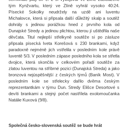
tým Kynžvartu, který ve Zlíně vyhrál vysoko 40:24.
Písecké Sokolky neudržely na uzdě ani Iuventu
Michalovce, která si připsala další důležitý skalp a soutěž
dohrály s jedinou porážkou hned z prvního kola od
Dunajské Stredy a jedinou plichtou, kterou jí uštědřila naše
děvčata. Titul nejlepší střelkyně soutěže si po zásluze
připsala písecká Iveta Korešová s 230 brankami, když
paradoxně nejméně jich vstřelila v posledním kole právě
Iuventě 5/3. V posledním zápase posledního kola se střetla
dvojice, která skončila v celkovém pořadí soutěže za
zlatou Iuventou na stříbrné pozici (Dunajská Streda) a jako
bronzová nejúspěšnější z českých týmů (Baník Most). V
posledním kole se střelecky dařilo dvěma českým
reprezentantkám v týmu Dun. Stredy Elišce Desortové s
devíti brankami a stejný počet nastřílela exolomoučanka
Natálie Kuxová (9/8).
Společná česko-slovenská soutěž se bude hrát