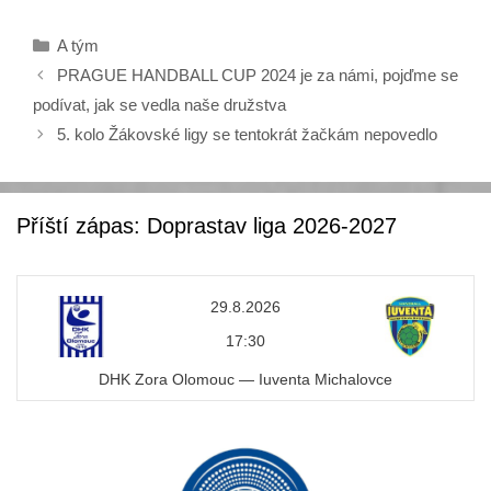
c
tt
Rubriky
A tým
e
er
PRAGUE HANDBALL CUP 2024 je za námi, pojďme se
b
podívat, jak se vedla naše družstva
o
5. kolo Žákovské ligy se tentokrát žačkám nepovedlo
o
k
Příští zápas: Doprastav liga 2026-2027
29.8.2026
17:30
DHK Zora Olomouc — Iuventa Michalovce