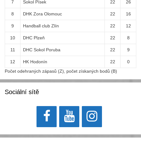
7
Sokol Písek
22
26
8
DHK Zora Olomouc
22
16
9
Handball club Zlín
22
12
10
DHC Plzeň
22
8
11
DHC Sokol Poruba
22
9
12
HK Hodonín
22
0
Počet odehraných zápasů (Z), počet získaných bodů (B)
Sociální sítě