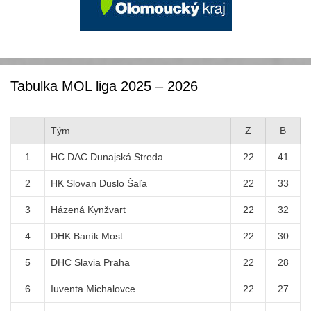
Tabulka MOL liga 2025 – 2026
Tým
Z
B
1
HC DAC Dunajská Streda
22
41
2
HK Slovan Duslo Šaľa
22
33
3
Házená Kynžvart
22
32
4
DHK Baník Most
22
30
5
DHC Slavia Praha
22
28
6
Iuventa Michalovce
22
27