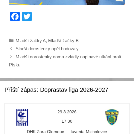
F
T
a
wi
c
tt
Rubriky
Mladší žačky A
,
Mladší žačky B
e
er
Starší dorostenky opět bodovaly
b
Mladší dorostenky doma zvládly napínavé utkání proti
o
Písku
o
k
Příští zápas: Doprastav liga 2026-2027
29.8.2026
17:30
DHK Zora Olomouc — Iuventa Michalovce