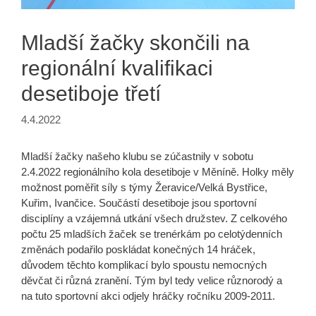
Mladší žačky skončili na
regionální kvalifikaci
desetiboje třetí
4.4.2022
Mladší žačky našeho klubu se zúčastnily v sobotu
2.4.2022 regionálního kola desetiboje v Měníně. Holky měly
možnost poměřit síly s týmy Žeravice/Velká Bystřice,
Kuřim, Ivančice. Součástí desetiboje jsou sportovní
disciplíny a vzájemná utkání všech družstev. Z celkového
počtu 25 mladších žaček se trenérkám po celotýdenních
změnách podařilo poskládat konečných 14 hráček,
důvodem těchto komplikací bylo spoustu nemocných
děvčat či různá zranění. Tým byl tedy velice různorodý a
na tuto sportovní akci odjely hráčky ročníku 2009-2011.