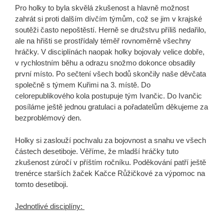
Pro holky to byla skvělá zkušenost a hlavně možnost
zahrát si proti dalším dívčím týmům, což se jim v krajské
soutěži často nepoštěstí. Herně se družstvu příliš nedařilo,
ale na hřišti se prostřídaly téměř rovnoměrně všechny
hráčky. V disciplínách naopak holky bojovaly velice dobře,
v rychlostním běhu a odrazu snožmo dokonce obsadily
první místo. Po sečtení všech bodů skončily naše děvčata
společně s týmem Kuřimi na 3. místě. Do
celorepublikového kola postupuje tým Ivančic. Do Ivančic
posíláme ještě jednou gratulaci a pořadatelům děkujeme za
bezproblémový den.
Holky si zaslouží pochvalu za bojovnost a snahu ve všech
částech desetiboje. Věříme, že mladší hráčky tuto
zkušenost zúročí v příštím ročníku. Poděkování patří ještě
trenérce starších žaček Kačce Růžičkové za výpomoc na
tomto desetiboji.
Jednotlivé disciplíny: