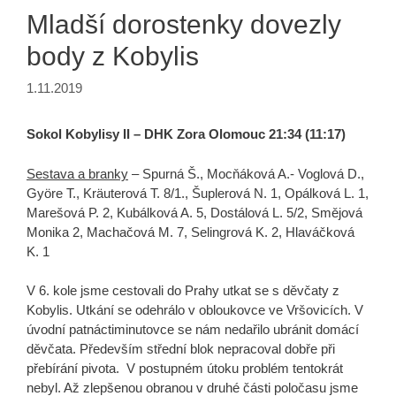
Mladší dorostenky dovezly
body z Kobylis
1.11.2019
Sokol Kobylisy II – DHK Zora Olomouc 21:34 (11:17)
Sestava a branky
– Spurná Š., Mocňáková A.- Voglová D.,
Györe T., Kräuterová T. 8/1., Šuplerová N. 1, Opálková L. 1,
Marešová P. 2, Kubálková A. 5, Dostálová L. 5/2, Smějová
Monika 2, Machačová M. 7, Selingrová K. 2, Hlaváčková
K. 1
V 6. kole jsme cestovali do Prahy utkat se s děvčaty z
Kobylis. Utkání se odehrálo v obloukovce ve Vršovicích. V
úvodní patnáctiminutovce se nám nedařilo ubránit domácí
děvčata. Především střední blok nepracoval dobře při
přebírání pivota. V postupném útoku problém tentokrát
nebyl. Až zlepšenou obranou v druhé části poločasu jsme