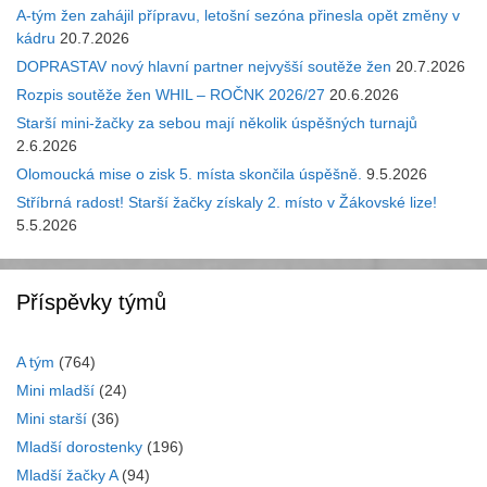
A-tým žen zahájil přípravu, letošní sezóna přinesla opět změny v
kádru
20.7.2026
DOPRASTAV nový hlavní partner nejvyšší soutěže žen
20.7.2026
Rozpis soutěže žen WHIL – ROČNK 2026/27
20.6.2026
Starší mini-žačky za sebou mají několik úspěšných turnajů
2.6.2026
Olomoucká mise o zisk 5. místa skončila úspěšně.
9.5.2026
Stříbrná radost! Starší žačky získaly 2. místo v Žákovské lize!
5.5.2026
Příspěvky týmů
A tým
(764)
Mini mladší
(24)
Mini starší
(36)
Mladší dorostenky
(196)
Mladší žačky A
(94)