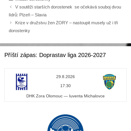
e
er
V soutěži starších dorostenek se očekává souboj dvou
b
lídrů: Plzeň – Slavia
o
Krize v družstvu žen ZORY – nastoupit musely už i tři
o
dorostenky
k
Příští zápas: Doprastav liga 2026-2027
29.8.2026
17:30
DHK Zora Olomouc — Iuventa Michalovce