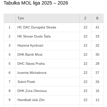
Tabulka MOL liga 2025 – 2026
Tým
Z
B
1
HC DAC Dunajská Streda
22
41
2
HK Slovan Duslo Šaľa
22
33
3
Házená Kynžvart
22
32
4
DHK Baník Most
22
30
5
DHC Slavia Praha
22
28
6
Iuventa Michalovce
22
27
7
Sokol Písek
22
26
8
DHK Zora Olomouc
22
16
9
Handball club Zlín
22
12