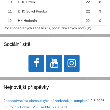
10
DHC Plzeň
22
8
11
DHC Sokol Poruba
22
9
12
HK Hodonín
22
0
Počet odehraných zápasů (Z), počet získaných bodů (B)
Sociální sítě
Nejnovější příspěvky
Jedenadvacítka olomouckých házenkářek je kompletní.
9.8.2026
68. ročník Poháru Míru se blíží
27.7.2026