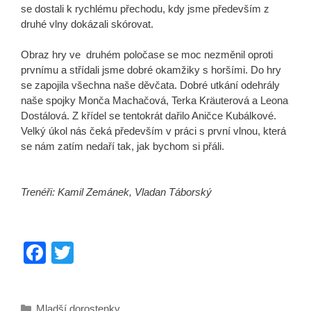
se dostali k rychlému přechodu, kdy jsme především z
druhé vlny dokázali skórovat.
Obraz hry ve druhém poločase se moc nezměnil oproti
prvnímu a střídali jsme dobré okamžiky s horšími. Do hry
se zapojila všechna naše děvčata. Dobré utkání odehrály
naše spojky Monča Machačová, Terka Kräuterová a Leona
Dostálová. Z křídel se tentokrát dařilo Aničce Kubálkové.
Velký úkol nás čeká především v práci s první vlnou, která
se nám zatím nedaří tak, jak bychom si přáli.
Trenéři: Kamil Zemánek, Vladan Táborský
F
T
a
wi
c
tt
Rubriky
Mladší dorostenky