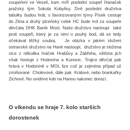
soupeření ve Veselí, kam míří poslední soupeř Hanaček
pražský tým Sokola Kobylisy. Dvě poslední družstva
tabulky budou hrát, s favorizovanými týmy Písek cestuje
do Zlína a druhý plzeňský celek HC bude mít za soupeře
děvčata DHK Baník Most. Naše družstvo nastoupí také
proti soupeři, který je za nimi o pouhý bod, dá se tedy
očekávat těžký souboj. Je otázka v jakém složení
ostravské družstvo na Hané nastoupí, družstvo je složena
sice z několika hráček Hrabůvy a Zábřeha, většina jich
však hostuje z Hodonína a Kunovic. Trojice děvčat pak
hrává v Hodoníně v MOL lize což je zejména případ už
zmiňované Cholevové, dále pak Králové, nebo brankařky
Zichové. No uvidíme kdo na Hanou nakonec dorazí.
O víkendu se hraje 7. kolo starších
dorostenek