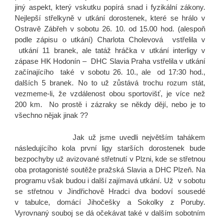
jiný aspekt, který vskutku popírá snad i fyzikální zákony.
Nejlepší střelkyně v utkání dorostenek, které se hrálo v
Ostravě Zábřeh v sobotu 26. 10. od 15.00 hod. (alespoň
podle zápisu o utkání) Charlota Cholevová vstřelila v
utkání 11 branek, ale tatáž hráčka v utkání interligy v
zápase HK Hodonín – DHC Slavia Praha vstřelila v utkání
začínajícího také v sobotu 26. 10., ale od 17:30 hod.,
dalších 5 branek. No to už zůstává trochu rozum stát,
vezmeme-li, že vzdálenost obou sportovišť, je více než
200 km. No prostě i zázraky se někdy dějí, nebo je to
všechno nějak jinak ??
Jak už jsme uvedli největším tahákem
následujícího kola první ligy starších dorostenek bude
bezpochyby už avizované střetnutí v Plzni, kde se střetnou
oba protagonisté soutěže pražská Slavia a DHC Plzeň. Na
programu však budou i další zajímavá utkání. Už v sobotu
se střetnou v Jindřichově Hradci dva bodoví sousedé
v tabulce, domácí Jihočešky a Sokolky z Poruby.
Vyrovnaný souboj se dá očekávat také v dalším sobotním