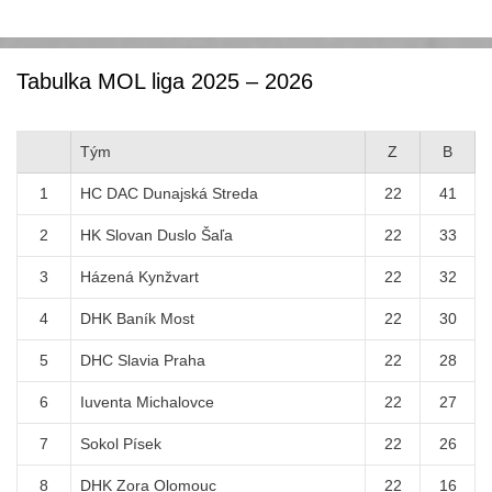
Tabulka MOL liga 2025 – 2026
Tým
Z
B
1
HC DAC Dunajská Streda
22
41
2
HK Slovan Duslo Šaľa
22
33
3
Házená Kynžvart
22
32
4
DHK Baník Most
22
30
5
DHC Slavia Praha
22
28
6
Iuventa Michalovce
22
27
7
Sokol Písek
22
26
8
DHK Zora Olomouc
22
16