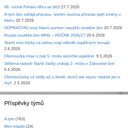
68. ročník Poháru Míru se blíží
27.7.2026
A-tým žen zahájil přípravu, letošní sezóna přinesla opět změny v
kádru
20.7.2026
DOPRASTAV nový hlavní partner nejvyšší soutěže žen
20.7.2026
Rozpis soutěže žen WHIL – ROČNK 2026/27
20.6.2026
Starší mini-žačky za sebou mají několik úspěšných turnajů
2.6.2026
Olomoucká mise o zisk 5. místa skončila úspěšně.
9.5.2026
Stříbrná radost! Starší žačky získaly 2. místo v Žákovské lize!
5.5.2026
Olomoučanky už vedly až o devět, domů ale vezou náskok jen o
čtyři.
2.5.2026
Příspěvky týmů
A tým
(763)
Mini mladší
(24)