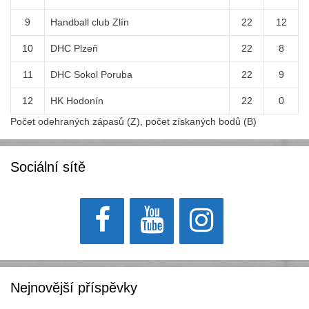
9
Handball club Zlín
22
12
10
DHC Plzeň
22
8
11
DHC Sokol Poruba
22
9
12
HK Hodonín
22
0
Počet odehraných zápasů (Z), počet získaných bodů (B)
Sociální sítě
Nejnovější příspěvky