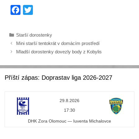
F
T
a
wi
c
tt
Rubriky
Starší dorostenky
e
er
Mini starší tentokrát v domácím prostředí
b
Mladší dorostenky dovezly body z Kobylis
o
o
k
Příští zápas: Doprastav liga 2026-2027
29.8.2026
17:30
DHK Zora Olomouc — Iuventa Michalovce