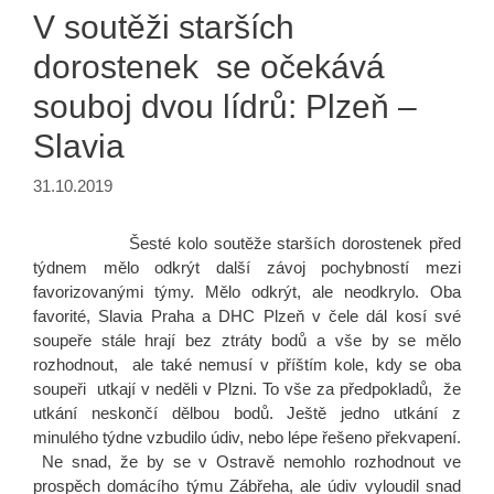
V soutěži starších
dorostenek se očekává
souboj dvou lídrů: Plzeň –
Slavia
31.10.2019
Šesté kolo soutěže starších dorostenek před
týdnem mělo odkrýt další závoj pochybností mezi
favorizovanými týmy. Mělo odkrýt, ale neodkrylo. Oba
favorité, Slavia Praha a DHC Plzeň v čele dál kosí své
soupeře stále hrají bez ztráty bodů a vše by se mělo
rozhodnout, ale také nemusí v příštím kole, kdy se oba
soupeři utkají v neděli v Plzni. To vše za předpokladů, že
utkání neskončí dělbou bodů. Ještě jedno utkání z
minulého týdne vzbudilo údiv, nebo lépe řešeno překvapení.
Ne snad, že by se v Ostravě nemohlo rozhodnout ve
prospěch domácího týmu Zábřeha, ale údiv vyloudil snad