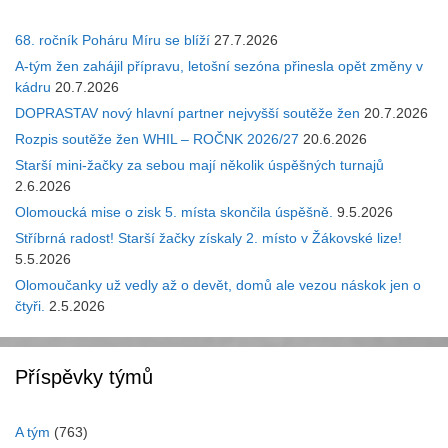
68. ročník Poháru Míru se blíží
27.7.2026
A-tým žen zahájil přípravu, letošní sezóna přinesla opět změny v
kádru
20.7.2026
DOPRASTAV nový hlavní partner nejvyšší soutěže žen
20.7.2026
Rozpis soutěže žen WHIL – ROČNK 2026/27
20.6.2026
Starší mini-žačky za sebou mají několik úspěšných turnajů
2.6.2026
Olomoucká mise o zisk 5. místa skončila úspěšně.
9.5.2026
Stříbrná radost! Starší žačky získaly 2. místo v Žákovské lize!
5.5.2026
Olomoučanky už vedly až o devět, domů ale vezou náskok jen o
čtyři.
2.5.2026
Příspěvky týmů
A tým
(763)