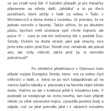
se asi zrodil nový lídr. V každém případě, je pro Hanačky
připravena na středu další „lahůdka“ a to po třech
porážkách, které utržily v řadě za sebou v Šaľe, v
Michalovcích a doma dveta s Iuventou. Je pravdou, že se
jednalo vesměs o favority. Takže věřme, že po dlouhém
půstu, bychom měli očekávat spíš chvíle hojnosti, ale
pozor !!! – zase je zde ten nešťastný lídr v podobě Dun.
Stredy. Ovšem na druhé straně, jaké pak strachy, sice
jsme toho zatím proti Dun. Stredě moc nenahráli, ale pokud
ano, tak vždy vítězně, takže proč by to nemohlo
pokračovat?
Po středeční předehrávce v Olomouci kam
přijede rozjetá Dunajská Streda, která má za sebou čtyři
vítězství v řadě, a která se po nich katapultovalo až na
samou špičku tabulky a pasovala ji na favorita nejen tohoto
duelu. Vraťme se ale v krátkosti ještě k minulému kolu. V
podstatě se neobjevuje nic extra nového, tam kam přijede
někdo ze silné slovenské trojice, zpravidla posbírá body a
odjede, což se plně potvrdilo plně i v utkáních minulého