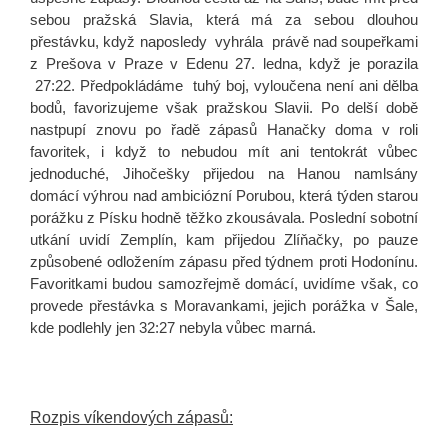
sebou pražská Slavia, která má za sebou dlouhou
přestávku, když naposledy vyhrála právě nad soupeřkami
z Prešova v Praze v Edenu 27. ledna, když je porazila
27:22. Předpokládáme tuhý boj, vyloučena není ani dělba
bodů, favorizujeme však pražskou Slavii. Po delší době
nastpupí znovu po řadě zápasů Hanačky doma v roli
favoritek, i když to nebudou mít ani tentokrát vůbec
jednoduché, Jihočešky přijedou na Hanou namlsány
domácí výhrou nad ambiciózní Porubou, která týden starou
porážku z Písku hodně těžko zkousávala. Poslední sobotní
utkání uvidí Zemplín, kam přijedou Zlíňačky, po pauze
způsobené odložením zápasu před týdnem proti Hodonínu.
Favoritkami budou samozřejmě domácí, uvidíme však, co
provede přestávka s Moravankami, jejich porážka v Šale,
kde podlehly jen 32:27 nebyla vůbec marná.
Rozpis víkendových zápasů: