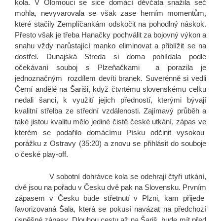
kola. V Olomouci se sice domácí děvčata snažila seč
mohla, nevyvarovala se však zase herním momentům,
které stačily Zemplíčankám odskočit na pohodlný náskok.
Přesto však je třeba Hanačky pochválit za bojovný výkon a
snahu vždy narůstající manko eliminovat a přiblížit se na
dostřel. Dunajská Streda si doma pohlídala podle
očekávaní souboj s Plzeňačkami a porazila je
jednoznačným rozdílem devíti branek. Suverénně si vedli
Černí andělé na Šariši, když čtvrtému slovenskému celku
nedali šanci, k využití jejich předností, kterými bývají
kvalitní střelba ze střední vzdálenosti. Zajímavý průběh a
také jistou kvalitu mělo jediné čistě české utkání, zápas ve
kterém se podařilo domácímu Písku odčinit vysokou
porážku z Ostravy (35:20) a znovu se přihlásit do souboje
o české play-off.
V sobotní dohrávce kola se odehrají čtyři utkání,
dvě jsou na pořadu v Česku dvě pak na Slovensku. Prvním
zápasem v Česku bude střetnutí v Plzni, kam přijede
favorizovaná Šala, která se pokusí navázat na předchozí
úspěšné zápasy. Dlouhou cestu až na Šariš, bude mít před