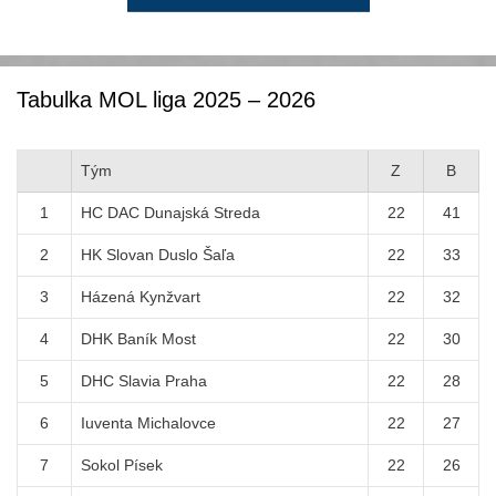
Tabulka MOL liga 2025 – 2026
Tým
Z
B
1
HC DAC Dunajská Streda
22
41
2
HK Slovan Duslo Šaľa
22
33
3
Házená Kynžvart
22
32
4
DHK Baník Most
22
30
5
DHC Slavia Praha
22
28
6
Iuventa Michalovce
22
27
7
Sokol Písek
22
26