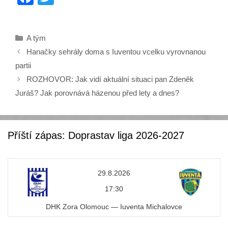
a
wi
c
tt
Rubriky
A tým
e
er
Hanačky sehrály doma s Iuventou vcelku vyrovnanou
b
partii
o
ROZHOVOR: Jak vidí aktuální situaci pan Zdeněk
o
Juráš? Jak porovnává házenou před lety a dnes?
k
Příští zápas: Doprastav liga 2026-2027
29.8.2026
17:30
DHK Zora Olomouc — Iuventa Michalovce