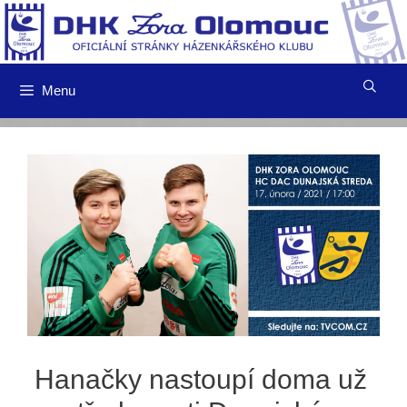
Přeskočit
na
obsah
Menu
Hanačky nastoupí doma už