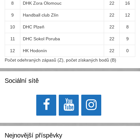
8
DHK Zora Olomouc
22
16
9
Handball club Zlín
22
12
10
DHC Plzeň
22
8
11
DHC Sokol Poruba
22
9
12
HK Hodonín
22
0
Počet odehraných zápasů (Z), počet získaných bodů (B)
Sociální sítě
Nejnovější příspěvky