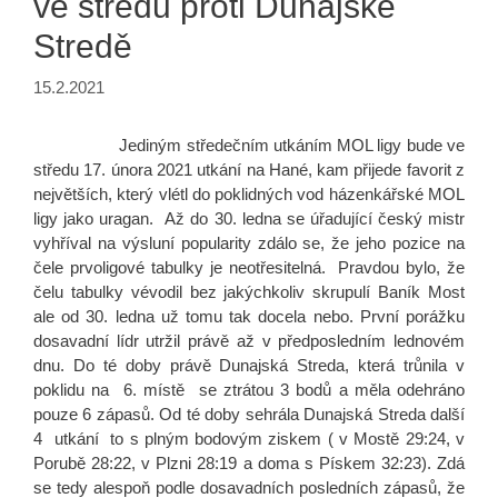
ve středu proti Dunajské
Stredě
15.2.2021
Jediným středečním utkáním MOL ligy bude ve
středu 17. února 2021 utkání na Hané, kam přijede favorit z
největších, který vlétl do poklidných vod házenkářské MOL
ligy jako uragan. Až do 30. ledna se úřadující český mistr
vyhříval na výsluní popularity zdálo se, že jeho pozice na
čele prvoligové tabulky je neotřesitelná. Pravdou bylo, že
čelu tabulky vévodil bez jakýchkoliv skrupulí Baník Most
ale od 30. ledna už tomu tak docela nebo. První porážku
dosavadní lídr utržil právě až v předposledním lednovém
dnu. Do té doby právě Dunajská Streda, která trůnila v
poklidu na 6. místě se ztrátou 3 bodů a měla odehráno
pouze 6 zápasů. Od té doby sehrála Dunajská Streda další
4 utkání to s plným bodovým ziskem ( v Mostě 29:24, v
Porubě 28:22, v Plzni 28:19 a doma s Pískem 32:23). Zdá
se tedy alespoň podle dosavadních posledních zápasů, že