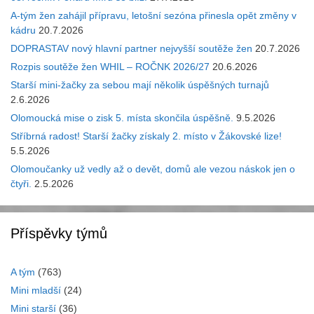
A-tým žen zahájil přípravu, letošní sezóna přinesla opět změny v
kádru
20.7.2026
DOPRASTAV nový hlavní partner nejvyšší soutěže žen
20.7.2026
Rozpis soutěže žen WHIL – ROČNK 2026/27
20.6.2026
Starší mini-žačky za sebou mají několik úspěšných turnajů
2.6.2026
Olomoucká mise o zisk 5. místa skončila úspěšně.
9.5.2026
Stříbrná radost! Starší žačky získaly 2. místo v Žákovské lize!
5.5.2026
Olomoučanky už vedly až o devět, domů ale vezou náskok jen o
čtyři.
2.5.2026
Příspěvky týmů
A tým
(763)
Mini mladší
(24)
Mini starší
(36)