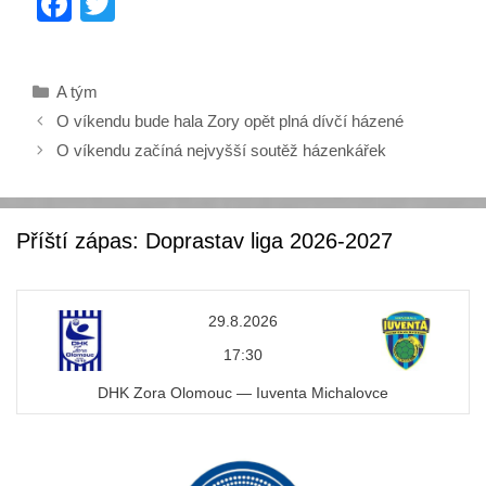
F
T
a
wi
c
tt
Rubriky
A tým
e
er
O víkendu bude hala Zory opět plná dívčí házené
b
O víkendu začíná nejvyšší soutěž házenkářek
o
o
k
Příští zápas: Doprastav liga 2026-2027
29.8.2026
17:30
DHK Zora Olomouc — Iuventa Michalovce