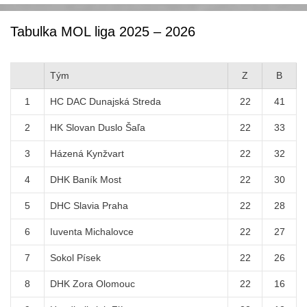
Tabulka MOL liga 2025 – 2026
Tým
Z
B
1
HC DAC Dunajská Streda
22
41
2
HK Slovan Duslo Šaľa
22
33
3
Házená Kynžvart
22
32
4
DHK Baník Most
22
30
5
DHC Slavia Praha
22
28
6
Iuventa Michalovce
22
27
7
Sokol Písek
22
26
8
DHK Zora Olomouc
22
16