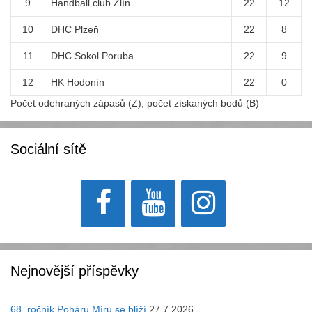
9
Handball club Zlín
22
12
10
DHC Plzeň
22
8
11
DHC Sokol Poruba
22
9
12
HK Hodonín
22
0
Počet odehraných zápasů (Z), počet získaných bodů (B)
Sociální sítě
Nejnovější příspěvky
68. ročník Poháru Míru se blíží
27.7.2026