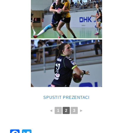
SPUSTIT PREZENTACI
◄
1
2
3
►