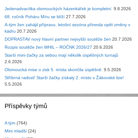
Jedenadvacítka olomouckých házenkářek je kompletní.
9.8.2026
68. ročník Poháru Míru se blíží
27.7.2026
A-tým žen zahájil přípravu, letošní sezóna přinesla opět změny v
kádru
20.7.2026
DOPRASTAV nový hlavní partner nejvyšší soutěže žen
20.7.2026
Rozpis soutěže žen WHIL – ROČNK 2026/27
20.6.2026
Starší mini-žačky za sebou mají několik úspěšných turnajů
2.6.2026
Olomoucká mise o zisk 5. místa skončila úspěšně.
9.5.2026
Stříbrná radost! Starší žačky získaly 2. místo v Žákovské lize!
5.5.2026
Příspěvky týmů
A tým
(764)
Mini mladší
(24)