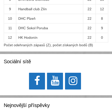
9
Handball club Zlín
22
12
10
DHC Plzeň
22
8
11
DHC Sokol Poruba
22
9
12
HK Hodonín
22
0
Počet odehraných zápasů (Z), počet získaných bodů (B)
Sociální sítě
Nejnovější příspěvky