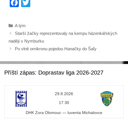
F
T
a
wi
c
tt
Rubriky
A tým
e
er
Starší žačky reprezentovaly na kempu házenkářských
b
nadějí v Nymburku
o
Po vlně omikronu pojedou Hanačky do Šaľy
o
k
Příští zápas: Doprastav liga 2026-2027
29.8.2026
17:30
DHK Zora Olomouc — Iuventa Michalovce