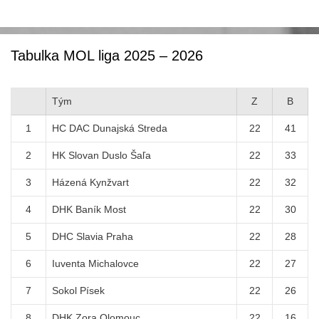
Tabulka MOL liga 2025 – 2026
Tým
Z
B
1
HC DAC Dunajská Streda
22
41
2
HK Slovan Duslo Šaľa
22
33
3
Házená Kynžvart
22
32
4
DHK Baník Most
22
30
5
DHC Slavia Praha
22
28
6
Iuventa Michalovce
22
27
7
Sokol Písek
22
26
8
DHK Zora Olomouc
22
16