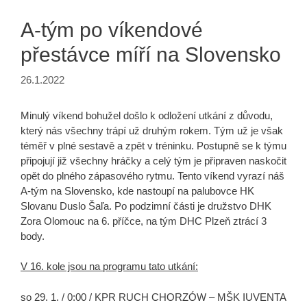
A-tým po víkendové
přestávce míří na Slovensko
26.1.2022
Minulý víkend bohužel došlo k odložení utkání z důvodu,
který nás všechny trápí už druhým rokem. Tým už je však
téměř v plné sestavě a zpět v tréninku. Postupně se k týmu
připojují již všechny hráčky a celý tým je připraven naskočit
opět do plného zápasového rytmu. Tento víkend vyrazí náš
A-tým na Slovensko, kde nastoupí na palubovce HK
Slovanu Duslo Šaľa. Po podzimní části je družstvo DHK
Zora Olomouc na 6. příčce, na tým DHC Plzeň ztrácí 3
body.
V 16. kole jsou na programu tato utkání:
so 29. 1. / 0:00 /
KPR RUCH CHORZÓW – MŠK IUVENTA