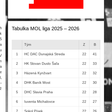
Tabulka MOL liga 2025 – 2026
h
ek
25
ra
Tým
Z
B
u
1
HC DAC Dunajská Streda
22
41
V
m
2
HK Slovan Duslo Šaľa
22
33
la
se
3
Házená Kynžvart
22
32
3,
4
DHK Baník Most
22
30
–
ž
5
DHC Slavia Praha
22
28
6
Iuventa Michalovce
22
27
7
Sokol Písek
22
26