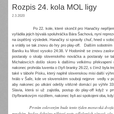
Rozpis 24. kola MOL ligy
2.3.2020
Po 22. kole, které skončil pro Hanačky nepříjemnou 
vyřádila jejich bývalá spoluhráčka Bára Šachová, nyní repr
na úspěšný výsledek. Hanačky si spravily chuť, hned v sobot
a vrátily se tak znovu do hry pro play-off. Dalším sobotním
Baníku ku Most vysoko 24:38. V Hodoníně se znovu zaskvěl
postaraly o skalp slovenského nováčka a postaraly se t
Michalovcích došlo skoro k dalšímu velkému překvapení n
nakonec prohrála Iuventa o čtyři branky 26:22, s čímž byla 
také v táboře Písku, který naplnil slovenskou misi další vý
hrálo v Šaľe, kde ve slovenském souboji nejprve vedly v p
aby nakonec po utkání odešly vítězně domácí po výhře 33:
Slavia, která si už zajistila, postup do play-off když 
čtyřbrankovým rozdílem, nakonec byli asi spokojeni oba, kdy
Prvním osloveným bude tento týden moravská dvojic
mnohém, budou dohrány některé resty odložených zápasů, vše se