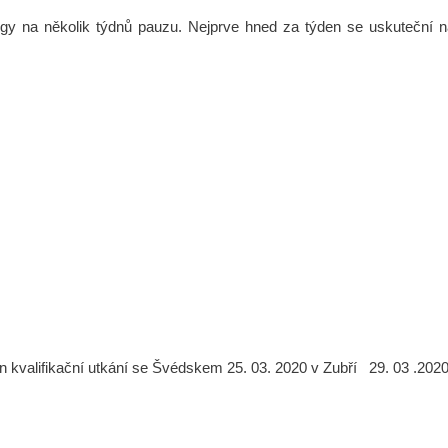
gy na několik týdnů pauzu. Nejprve hned za týden se uskuteční n
kvalifikační utkání se Švédskem 25. 03. 2020 v Zubří 29. 03 .202