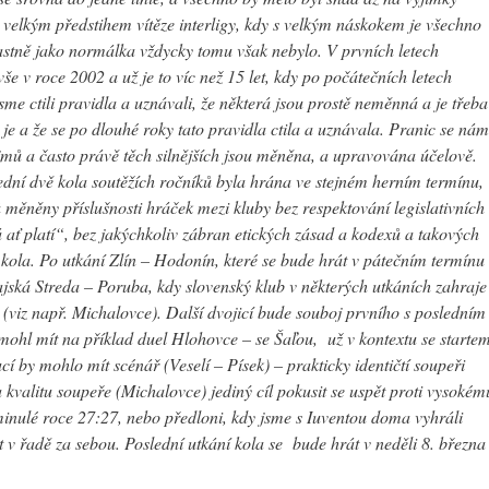
e velkým předstihem vítěze interligy, kdy s velkým náskokem je všechno
vlastně jako normálka vždycky tomu však nebylo. V prvních letech
še v roce 2002 a už je to víc než 15 let, kdy po počátečních letech
jsme ctili pravidla a uznávali, že některá jsou prostě neměnná a je třeba
k je a že se po dlouhé roky tato pravidla ctila a uznávala. Pranic se nám
jmů a často právě těch silnějších jsou měněna, a upravována účelově.
ní dvě kola soutěžích ročníků byla hrána ve stejném herním termínu,
 měněny příslušnosti hráček mezi kluby bez respektování legislativních
 ať platí“, bez jakýchkoliv zábran etických zásad a kodexů a takových
 kola. Po utkání Zlín – Hodonín, které se bude hrát v pátečním termínu
ská Streda – Poruba, kdy slovenský klub v některých utkáních zahraje
 (viz např. Michalovce). Další dvojicí bude souboj prvního s posledním
 mohl mít na příklad duel Hlohovce – se Šaľou, už v kontextu se starte
by mohlo mít scénář (Veselí – Písek) – prakticky identičtí soupeři
kvalitu soupeře (Michalovce) jediný cíl pokusit se uspět proti vysokém
 minulé roce 27:27, nebo předloni, kdy jsme s Iuventou doma vyhráli
 v řadě za sebou. Poslední utkání kola se bude hrát v neděli 8. března