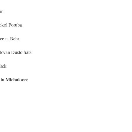
nín
okol Poruba
e n. Bebr.
ovan Duslo Šaľa
ísek
ta Michalovce