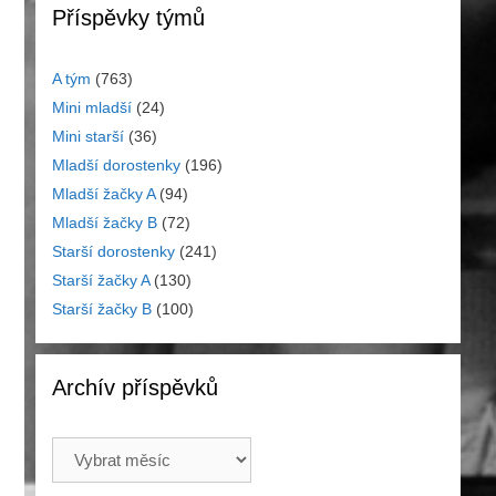
Příspěvky týmů
A tým
(763)
Mini mladší
(24)
Mini starší
(36)
Mladší dorostenky
(196)
Mladší žačky A
(94)
Mladší žačky B
(72)
Starší dorostenky
(241)
Starší žačky A
(130)
Starší žačky B
(100)
Archív příspěvků
Archív
příspěvků