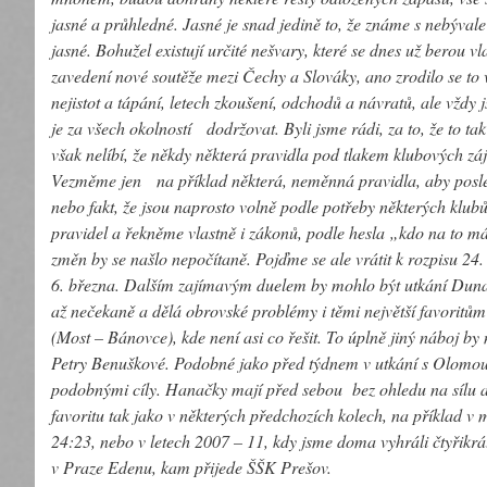
jasné a průhledné. Jasné je snad jedině to, že známe s nebýval
jasné. Bohužel existují určité nešvary, které se dnes už berou 
zavedení nové soutěže mezi Čechy a Slováky, ano zrodilo se to v
nejistot a tápání, letech zkoušení, odchodů a návratů, ale vždy 
je za všech okolností dodržovat. Byli jsme rádi, za to, že to ta
však nelíbí, že někdy některá pravidla pod tlakem klubových zá
Vezměme jen na příklad některá, neměnná pravidla, aby posled
nebo fakt, že jsou naprosto volně podle potřeby některých klubů
pravidel a řekněme vlastně i zákonů, podle hesla „kdo na to má
změn by se našlo nepočítaně. Pojďme se ale vrátit k rozpisu 24.
6. března. Dalším zajímavým duelem by mohlo být utkání Dunaj
až nečekaně a dělá obrovské problémy i těmi největší favoritům
(Most – Bánovce), kde není asi co řešit. To úplně jiný náboj by
Petry Benuškové. Podobné jako před týdnem v utkání s Olomoucí 
podobnými cíly. Hanačky mají před sebou bez ohledu na sílu a 
favoritu tak jako v některých předchozích kolech, na příklad v
24:23, nebo v letech 2007 – 11, kdy jsme doma vyhráli čtyřikrát
v Praze Edenu, kam přijede ŠŠK Prešov.