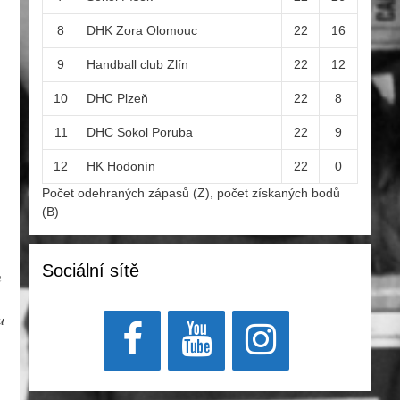
8
DHK Zora Olomouc
22
16
9
Handball club Zlín
22
12
10
DHC Plzeň
22
8
11
DHC Sokol Poruba
22
9
12
HK Hodonín
22
0
Počet odehraných zápasů (Z), počet získaných bodů
(B)
Sociální sítě
m
u