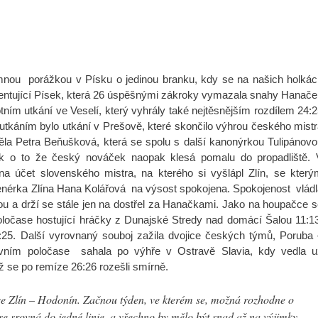
porážkou v Písku o jedinou branku, kdy se na našich holkác
ezentující Písek, která 26 úspěšnými zákroky vymazala snahy Hanač
ním utkání ve Veselí, který vyhrály také nejtěsnějším rozdílem 24:
 utkáním bylo utkání v Prešově, které skončilo výhrou českého mist
a Petra Beňušková, která se spolu s další kanonýrkou Tulipánovo
ak o to že český nováček naopak klesá pomalu do propadliště. 
a účet slovenského mistra, na kterého si vyšlápl Zlín, se který
trenérka Zlína Hana Kolářová na výsost spokojena. Spokojenost vlád
hrou a drží se stále jen na dostřel za Hanačkami. Jako na houpačce 
oločase hostující hráčky z Dunajské Stredy nad domácí Šalou 11:1
25. Další vyrovnaný souboj zažila dvojice českých týmů, Poruba 
v prvním poločase sahala po výhře v Ostravě Slavia, kdy vedla u
ž se po remíze 26:26 rozešli smírně.
e Zlín – Hodonín. Začnou týden, ve kterém se, možná rozhodne o
 srovná do jedné linie, a všechno by mělo být snad až na výjimky