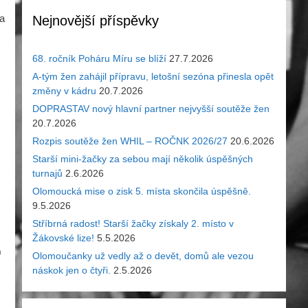
a
Nejnovější příspěvky
68. ročník Poháru Míru se blíží
27.7.2026
A-tým žen zahájil přípravu, letošní sezóna přinesla opět
změny v kádru
20.7.2026
DOPRASTAV nový hlavní partner nejvyšší soutěže žen
20.7.2026
Rozpis soutěže žen WHIL – ROČNK 2026/27
20.6.2026
Starší mini-žačky za sebou mají několik úspěšných
turnajů
2.6.2026
Olomoucká mise o zisk 5. místa skončila úspěšně.
9.5.2026
Stříbrná radost! Starší žačky získaly 2. místo v
Žákovské lize!
5.5.2026
0
Olomoučanky už vedly až o devět, domů ale vezou
náskok jen o čtyři.
2.5.2026