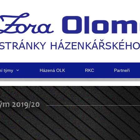
ní týmy
Házená OLK
RKC
Partneři