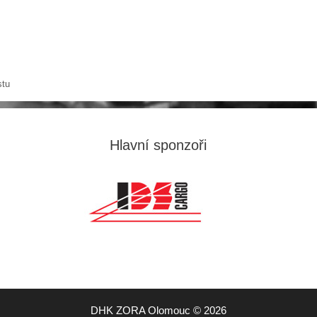
stu
Hlavní sponzoři
DHK ZORA Olomouc © 2026