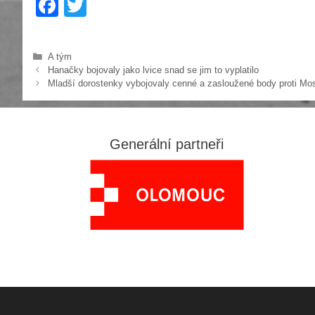
F
T
a
wi
c
tt
Rubriky
A tým
e
er
Hanačky bojovaly jako lvice snad se jim to vyplatilo
Mladší dorostenky vybojovaly cenné a zasloužené body proti Mo
b
o
o
Generální partneři
k