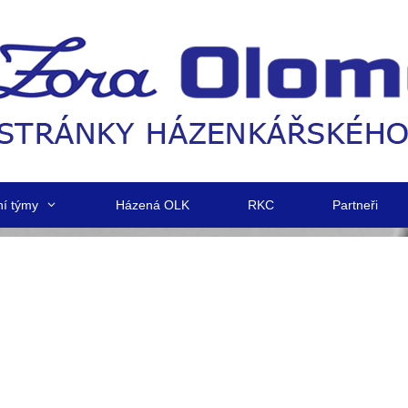
ní týmy
Házená OLK
RKC
Partneři