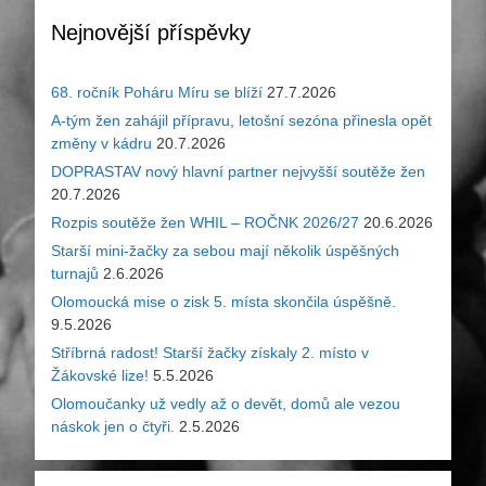
Nejnovější příspěvky
68. ročník Poháru Míru se blíží
27.7.2026
A-tým žen zahájil přípravu, letošní sezóna přinesla opět
změny v kádru
20.7.2026
DOPRASTAV nový hlavní partner nejvyšší soutěže žen
20.7.2026
Rozpis soutěže žen WHIL – ROČNK 2026/27
20.6.2026
Starší mini-žačky za sebou mají několik úspěšných
turnajů
2.6.2026
Olomoucká mise o zisk 5. místa skončila úspěšně.
9.5.2026
Stříbrná radost! Starší žačky získaly 2. místo v
Žákovské lize!
5.5.2026
Olomoučanky už vedly až o devět, domů ale vezou
náskok jen o čtyři.
2.5.2026