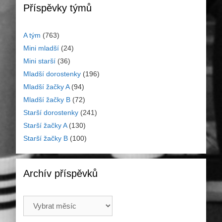
Příspěvky týmů
A tým
(763)
Mini mladší
(24)
Mini starší
(36)
Mladší dorostenky
(196)
Mladší žačky A
(94)
Mladší žačky B
(72)
Starší dorostenky
(241)
Starší žačky A
(130)
Starší žačky B
(100)
Archív příspěvků
Archív
příspěvků