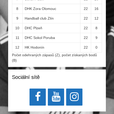
8
DHK Zora Olomouc
22
16
9
Handball club Zlín
22
12
10
DHC Plzeň
22
8
11
DHC Sokol Poruba
22
9
12
HK Hodonín
22
0
Počet odehraných zápasů (Z), počet získaných bodů
(B)
Sociální sítě