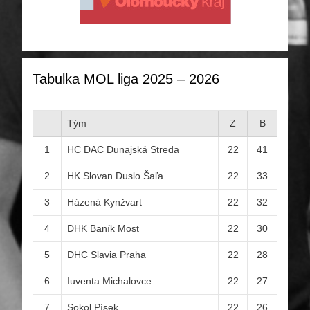
Tabulka MOL liga 2025 – 2026
Tým
Z
B
1
HC DAC Dunajská Streda
22
41
2
HK Slovan Duslo Šaľa
22
33
3
Házená Kynžvart
22
32
4
DHK Baník Most
22
30
5
DHC Slavia Praha
22
28
6
Iuventa Michalovce
22
27
7
Sokol Písek
22
26