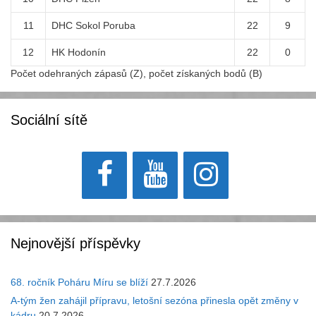
11
DHC Sokol Poruba
22
9
12
HK Hodonín
22
0
Počet odehraných zápasů (Z), počet získaných bodů (B)
Sociální sítě
Nejnovější příspěvky
68. ročník Poháru Míru se blíží
27.7.2026
A-tým žen zahájil přípravu, letošní sezóna přinesla opět změny v
kádru
20.7.2026