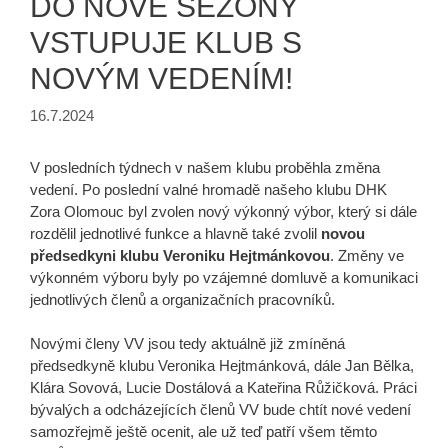
DO NOVÉ SEZÓNY
VSTUPUJE KLUB S
NOVÝM VEDENÍM!
16.7.2024
V posledních týdnech v našem klubu proběhla změna
vedení. Po poslední valné hromadě našeho klubu DHK
Zora Olomouc byl zvolen nový výkonný výbor, který si dále
rozdělil jednotlivé funkce a hlavně také zvolil
novou
předsedk
yni klubu Veroniku Hejtmánkovou
. Změny ve
výkonném výboru byly po vzájemné domluvě a komunikaci
jednotlivých členů a organizačních pracovníků.
Novými členy VV jsou tedy aktuálně již zmíněná
předsedkyně klubu Veronika Hejtmánková, dále Jan Bělka,
Klára Sovová, Lucie Dostálová a Kateřina Růžičková. Práci
bývalých a odcházejících členů VV bude chtít nové vedení
samozřejmě ještě ocenit, ale už teď patří všem těmto