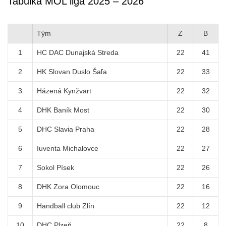
Tabulka MOL liga 2025 – 2026
Tým
Z
B
1
HC DAC Dunajská Streda
22
41
2
HK Slovan Duslo Šaľa
22
33
3
Házená Kynžvart
22
32
4
DHK Baník Most
22
30
5
DHC Slavia Praha
22
28
6
Iuventa Michalovce
22
27
7
Sokol Písek
22
26
8
DHK Zora Olomouc
22
16
9
Handball club Zlín
22
12
10
DHC Plzeň
22
8