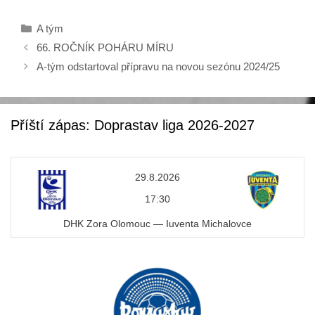
c
tt
Rubriky
A tým
e
er
66. ROČNÍK POHÁRU MÍRU
b
A-tým odstartoval přípravu na novou sezónu 2024/25
o
o
k
Příští zápas: Doprastav liga 2026-2027
29.8.2026
17:30
DHK Zora Olomouc — Iuventa Michalovce