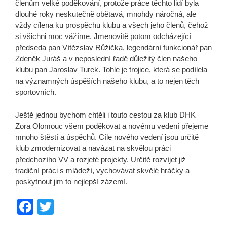
členům velké poděkování, protože práce těchto lidí byla
dlouhé roky neskutečně obětavá, mnohdy náročná, ale
vždy cílena ku prospěchu klubu a všech jeho členů, čehož
si všichni moc vážíme. Jmenovitě potom odcházející
předseda pan Vítězslav Růžička, legendární funkcionář pan
Zdeněk Juráš a v neposlední řadě důležitý člen našeho
klubu pan Jaroslav Turek. Tohle je trojice, která se podílela
na významných úspěších našeho klubu, a to nejen těch
sportovních.
Ještě jednou bychom chtěli i touto cestou za klub DHK
Zora Olomouc všem poděkovat a novému vedení přejeme
mnoho štěstí a úspěchů. Cíle nového vedení jsou určitě
klub zmodernizovat a navázat na skvělou práci
předchozího VV a rozjeté projekty. Určitě rozvíjet již
tradiční práci s mládeží, vychovávat skvělé hráčky a
poskytnout jim to nejlepší zázemí.
F
T
a
wi