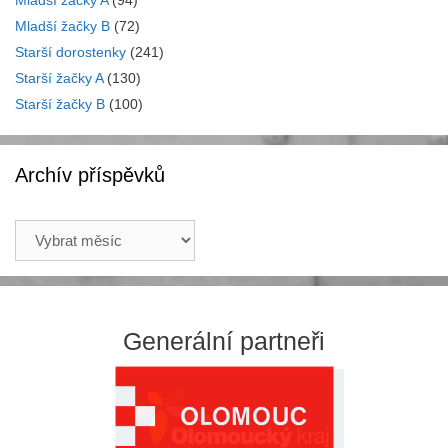
Mladší žačky A
(94)
Mladší žačky B
(72)
Starší dorostenky
(241)
Starší žačky A
(130)
Starší žačky B
(100)
Archív příspěvků
Archív
příspěvků
Generální partneři