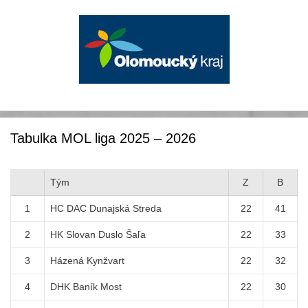
Tabulka MOL liga 2025 – 2026
Tým
Z
B
1
HC DAC Dunajská Streda
22
41
2
HK Slovan Duslo Šaľa
22
33
3
Házená Kynžvart
22
32
4
DHK Baník Most
22
30