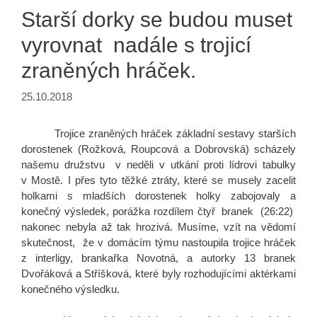
Starší dorky se budou muset
vyrovnat nadále s trojicí
zraněných hráček.
25.10.2018
Trojice zraněných hráček základní sestavy starších
dorostenek (Rožková, Roupcová a Dobrovská) scházely
našemu družstvu v neděli v utkání proti lídrovi tabulky
v Mostě. I přes tyto těžké ztráty, které se musely zacelit
holkami s mladších dorostenek holky zabojovaly a
konečný výsledek, porážka rozdílem čtyř branek (26:22)
nakonec nebyla až tak hrozivá. Musíme, vzít na vědomí
skutečnost, že v domácím týmu nastoupila trojice hráček
z interligy, brankařka Novotná, a autorky 13 branek
Dvořáková a Stříšková, které byly rozhodujícími aktérkami
konečného výsledku.