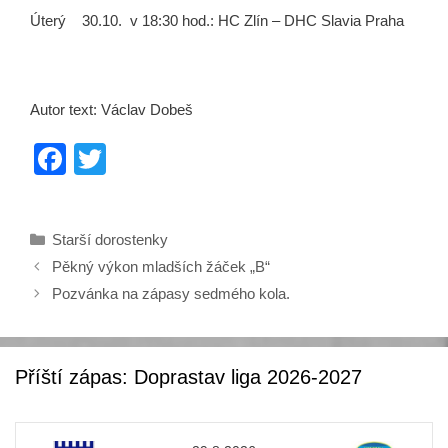
Úterý 30.10. v 18:30 hod.: HC Zlín – DHC Slavia Praha
Autor text: Václav Dobeš
F
T
a
wi
c
tt
Rubriky
Starší dorostenky
e
er
Pěkný výkon mladších žáček „B“
b
Pozvánka na zápasy sedmého kola.
o
o
k
Příští zápas: Doprastav liga 2026-2027