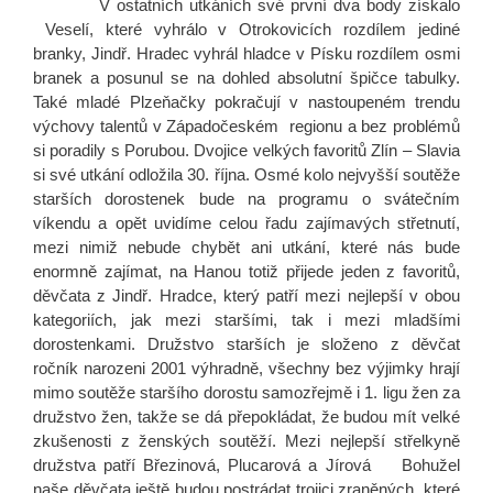
V ostatních utkáních své první dva body získalo
Veselí, které vyhrálo v Otrokovicích rozdílem jediné
branky, Jindř. Hradec vyhrál hladce v Písku rozdílem osmi
branek a posunul se na dohled absolutní špičce tabulky.
Také mladé Plzeňačky pokračují v nastoupeném trendu
výchovy talentů v Západočeském regionu a bez problémů
si poradily s Porubou. Dvojice velkých favoritů Zlín – Slavia
si své utkání odložila 30. října. Osmé kolo nejvyšší soutěže
starších dorostenek bude na programu o svátečním
víkendu a opět uvidíme celou řadu zajímavých střetnutí,
mezi nimiž nebude chybět ani utkání, které nás bude
enormně zajímat, na Hanou totiž přijede jeden z favoritů,
děvčata z Jindř. Hradce, který patří mezi nejlepší v obou
kategoriích, jak mezi staršími, tak i mezi mladšími
dorostenkami. Družstvo starších je složeno z děvčat
ročník narozeni 2001 výhradně, všechny bez výjimky hrají
mimo soutěže staršího dorostu samozřejmě i 1. ligu žen za
družstvo žen, takže se dá přepokládat, že budou mít velké
zkušenosti z ženských soutěží. Mezi nejlepší střelkyně
družstva patří Březinová, Plucarová a Jírová Bohužel
naše děvčata ještě budou postrádat trojici zraněných, které