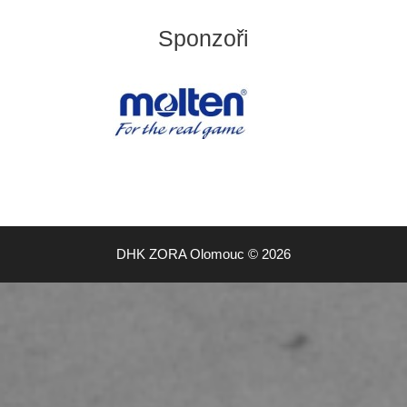
Sponzoři
DHK ZORA Olomouc © 2026