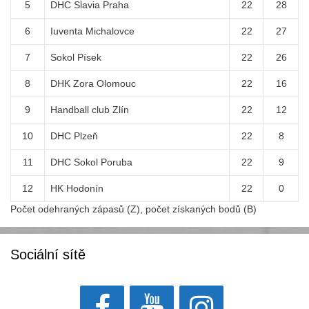
5
DHC Slavia Praha
22
28
6
Iuventa Michalovce
22
27
7
Sokol Písek
22
26
8
DHK Zora Olomouc
22
16
9
Handball club Zlín
22
12
10
DHC Plzeň
22
8
11
DHC Sokol Poruba
22
9
12
HK Hodonín
22
0
Počet odehraných zápasů (Z), počet získaných bodů (B)
Sociální sítě