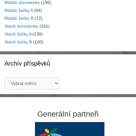
Mladší dorostenky
(196)
Mladší žačky A
(94)
Mladší žačky B
(72)
Starší dorostenky
(241)
Starší žačky A
(130)
Starší žačky B
(100)
Archív příspěvků
Archív
příspěvků
Generální partneři