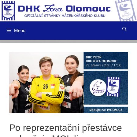
Přeskočit
na
obsah
Menu
Po reprezentační přestávce