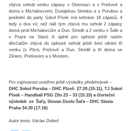
zbývá sehrát venku zápasy v Olomouci a v Prešově a
doma s Michalovcemi, Dunajskou Stredou a s Porubou a
poslední do party Sokol Písek má sehráno 18 zápasů, 4
tedy o dva víc než náš tým zbývá mu sehrát 2 zápasy
doma proti Michalovcům a Dun. Stredě a 2 venku v Šaľe a
v Praze na Slavii. A úplně pro úplnost ještě našim
děvčatům zbývá do úplnosti sehrát ještě šest utkání tři
venku (v Plzni, Prešově a Dun. Stredě a tři doma se
Zlínem, Prešovem a s Mostem.
Pro zajímavost uveďme ještě výsledky předehrávek –
DHC Sokol Poruba – DHC Plzeň 27:20 (15:11), TJ Sokol
Písek – Handball PSG Zlín 23 – 33 (15:15) a čtvrteční
výsledek ze Šaľy, Slovan Duslo Šaľa – DHC Slavia
Praha 34:30 (17:16)
Autor textu: Václav Dobeš