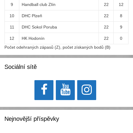
9
Handball club Zlín
22
12
10
DHC Plzeň
22
8
11
DHC Sokol Poruba
22
9
12
HK Hodonín
22
0
Počet odehraných zápasů (Z), počet získaných bodů (B)
Sociální sítě
Nejnovější příspěvky