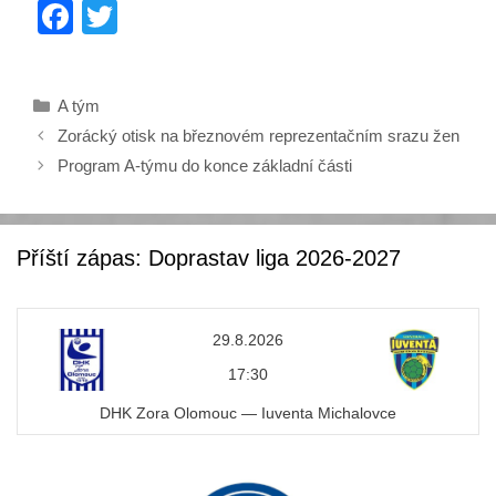
F
T
a
wi
c
tt
Rubriky
A tým
e
er
Zorácký otisk na březnovém reprezentačním srazu žen
b
Program A-týmu do konce základní části
o
o
k
Příští zápas: Doprastav liga 2026-2027
29.8.2026
17:30
DHK Zora Olomouc — Iuventa Michalovce