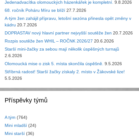
Jedenadvacítka olomouckých házenkářek je kompletní.
9.8.2026
68. ročník Poháru Míru se blíží
27.7.2026
A-tým žen zahájil přípravu, letošní sezóna přinesla opět změny v
kádru
20.7.2026
DOPRASTAV nový hlavní partner nejvyšší soutěže žen
20.7.2026
Rozpis soutěže žen WHIL – ROČNK 2026/27
20.6.2026
Starší mini-žačky za sebou mají několik úspěšných turnajů
2.6.2026
Olomoucká mise o zisk 5. místa skončila úspěšně.
9.5.2026
Stříbrná radost! Starší žačky získaly 2. místo v Žákovské lize!
5.5.2026
Příspěvky týmů
A tým
(764)
Mini mladší
(24)
Mini starší
(36)