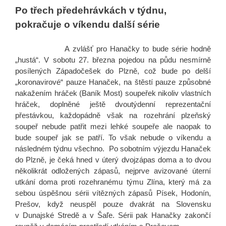
Po třech předehrávkách v týdnu,
pokračuje o víkendu další série
A zvlášť pro Hanačky to bude série hodně
„hustá“. V sobotu 27. března pojedou na půdu nesmírně
posílených Západočešek do Plzně, což bude po delší
„koronavirové“ pauze Hanaček, na štěstí pauze způsobné
nakažením hráček (Baník Most) soupeřek nikoliv vlastních
hráček, doplněné ještě dvoutýdenní reprezentační
přestávkou, každopádně však na rozehrání plzeňský
soupeř nebude patřit mezi lehké soupeře ale naopak to
bude soupeř jak se patří. To však nebude o víkendu a
následném týdnu všechno. Po sobotním výjezdu Hanaček
do Plzně, je čeká hned v úterý dvojzápas doma a to dvou
několikrát odložených zápasů, nejprve avizované úterní
utkání doma proti rozehranému týmu Zlína, který má za
sebou úspěšnou sérii vítězných zápasů Písek, Hodonín,
Prešov, když neuspěl pouze dvakrát na Slovensku
v Dunajské Stredě a v Šaľe. Sérii pak Hanačky zakončí