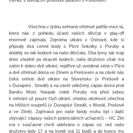
rovněž v domácím prostředí utkáním s Prešovem.
Všechna v týdnu sehraná střetnutí patřila mezi ta,
která nás z pohledu účasti našich děvčat v play-off
enormně zajímala. Zejména utkání v Ostravě, kde si
připsaly dva cenné body s Plzní Sokolky z Poruby a
dotáhly se tak bodově na naše děvčata. Oba týmy tak mají
dnes shodně po dvaceti bodech, naše družstvo však má
zatím k dobru dvě utkání, nejdříve už uvedená série v Plzni
a dvě střetnutí doma se Zlínem a Prešovem a na závěr nás
čeká sehrát dvě utkání na Slovensku (v Prešově a
v Dunajské . Stredě) a na závěr odložený zápas doma proti
Baníku Most. Naopak celek Poruby má před sebou
k sehrání už pouze čtyři utkání, shodou okolností všechna
na hřištích soupeřů (v Dunajské Stredě, v Mostě, Prešově
a ve Zlíně). Zajímavá pro naše fandy mohu být i další
zbývající zápasy našich potenciálních uchazečů – HC Zlín
má v současné chvíli odehráno o zápas víc než naše
družstvo tedy 17 a na kontě má 11 bodů a do konce mu