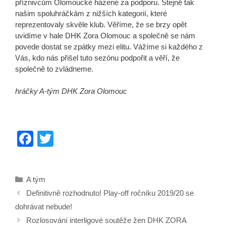
příznivcům Olomoucké házené za podporu. Stejně tak
našim spoluhráčkám z nižších kategorií, které
reprezentovaly skvěle klub. Věříme, že se brzy opět
uvidíme v hale DHK Zora Olomouc a společně se nám
povede dostat se zpátky mezi elitu. Vážíme si každého z
Vás, kdo nás přišel tuto sezónu podpořit a věří, že
společně to zvládneme.
hráčky A-tým DHK Zora Olomouc
F
T
a
wi
c
tt
Rubriky
A tým
e
er
Definitivně rozhodnuto! Play-off ročníku 2019/20 se
b
dohrávat nebude!
o
Rozlosování interligové soutěže žen DHK ZORA