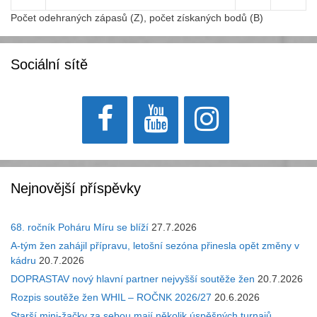
Počet odehraných zápasů (Z), počet získaných bodů (B)
Sociální sítě
Nejnovější příspěvky
68. ročník Poháru Míru se blíží
27.7.2026
A-tým žen zahájil přípravu, letošní sezóna přinesla opět změny v
kádru
20.7.2026
DOPRASTAV nový hlavní partner nejvyšší soutěže žen
20.7.2026
Rozpis soutěže žen WHIL – ROČNK 2026/27
20.6.2026
Starší mini-žačky za sebou mají několik úspěšných turnajů