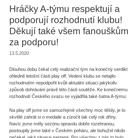
Hráčky A-týmu respektují a
podporují rozhodnutí klubu!
Děkují také všem fanouškům
za podporu!
13.5.2020
Dlouhou dobu čekal celý realizační tým na konečný verdikt
ohledně letošní části play off. Vedení klubu se netajilo
rozhodnutím nepodpořit kvůli aktuální situaci jakýkoliv
způsob dohrávání právě této části soutěže. Ke konečnému
rozhodnutí Českého svazu se vyjádřila také šatna A-týmu:
Na play off jsme se samozřejmě všechny moc těšily, je to
skvělé zahrát si o medaile a zúročit tak celý rok dřiny.
Navíc jsme měly sezónu opravdu dobře rozehranou,
postoupily jsme také v Českém poháru, ale bohužel nikdo
nečekal, jaká situace nastane. Pro všechny z nás to bylo