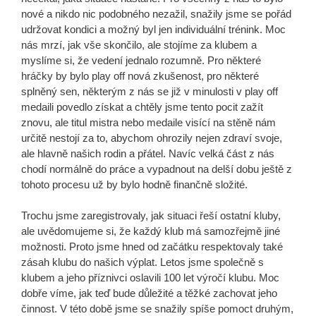
nové a nikdo nic podobného nezažil, snažily jsme se pořád
udržovat kondici a možný byl jen individuální trénink. Moc
nás mrzí, jak vše skončilo, ale stojíme za klubem a
myslíme si, že vedení jednalo rozumně. Pro některé
hráčky by bylo play off nová zkušenost, pro některé
splněný sen, některým z nás se již v minulosti v play off
medaili povedlo získat a chtěly jsme tento pocit zažít
znovu, ale titul mistra nebo medaile visící na stěně nám
určitě nestojí za to, abychom ohrozily nejen zdraví svoje,
ale hlavně našich rodin a přátel. Navíc velká část z nás
chodí normálně do práce a vypadnout na delší dobu ještě z
tohoto procesu už by bylo hodně finančně složité.
Trochu jsme zaregistrovaly, jak situaci řeší ostatní kluby,
ale uvědomujeme si, že každý klub má samozřejmě jiné
možnosti. Proto jsme hned od začátku respektovaly také
zásah klubu do našich výplat. Letos jsme společně s
klubem a jeho příznivci oslavili 100 let výročí klubu. Moc
dobře víme, jak teď bude důležité a těžké zachovat jeho
činnost. V této době jsme se snažily spíše pomoct druhým,