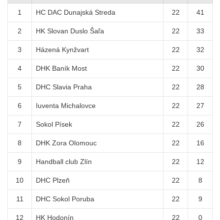
1
HC DAC Dunajská Streda
22
41
2
HK Slovan Duslo Šaľa
22
33
3
Házená Kynžvart
22
32
4
DHK Baník Most
22
30
5
DHC Slavia Praha
22
28
6
Iuventa Michalovce
22
27
7
Sokol Písek
22
26
8
DHK Zora Olomouc
22
16
9
Handball club Zlín
22
12
10
DHC Plzeň
22
8
11
DHC Sokol Poruba
22
9
12
HK Hodonín
22
0