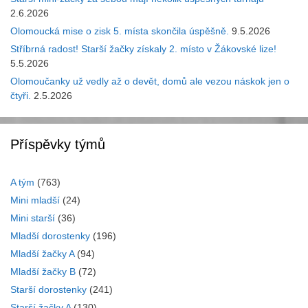
2.6.2026
Olomoucká mise o zisk 5. místa skončila úspěšně.
9.5.2026
Stříbrná radost! Starší žačky získaly 2. místo v Žákovské lize!
5.5.2026
Olomoučanky už vedly až o devět, domů ale vezou náskok jen o
čtyři.
2.5.2026
Příspěvky týmů
A tým
(763)
Mini mladší
(24)
Mini starší
(36)
Mladší dorostenky
(196)
Mladší žačky A
(94)
Mladší žačky B
(72)
Starší dorostenky
(241)
Starší žačky A
(130)