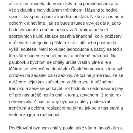
ať už šitím roušek, dobrovolnictvím či poradenstvím a to
vše skloubit s individuálním tréninkem. Házená je hodně
specifický sport a pouze kondice nestačí. Nikdo z nás není
odborník a nevíme, jak se bude situace vyvíjet dál a jak to
bude vypadat za měsíc nebo v září. Vnímáme kolik
sportovních klubů situace zasáhla finančně, kolik družstev
v různých kategoriích přišlo o zisk titulů nebo postup do
vyšší soutěže. Není to vůbec jednoduché a každý se teď s
tím vším budeme muset poprat a pořádně máknout. Na
palubovku bychom se chtěly určitě vrátit v plné síle a
těšíme se alespoň na dohrávku Českého poháru, který byl
odložen na začátek další sezóny. Aktuálně jsme rádi, že se
můžeme nějakým způsobem začít vracet k běžnému
tréninku a zase se potkávat, rozhodnutí o nedohrávání play
off pro nás určitě není signál k tomu, abychom již tento rok
netrénovaly. Z naší strany bychom chtěly poděkovat
trenérům a celému realizačnímu týmu, jak se o nás stará a
vedení za jejich rozhodnutí.
Poděkování bychom chtěly poslat také všem fanouškům a