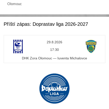
o
Olomouc
k
Příští zápas: Doprastav liga 2026-2027
29.8.2026
17:30
DHK Zora Olomouc — Iuventa Michalovce