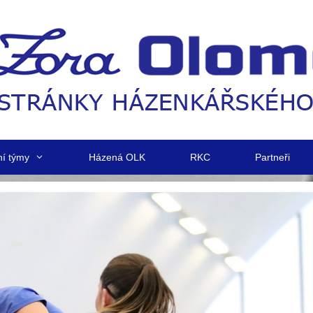
ní týmy
Házená OLK
RKC
Partneři