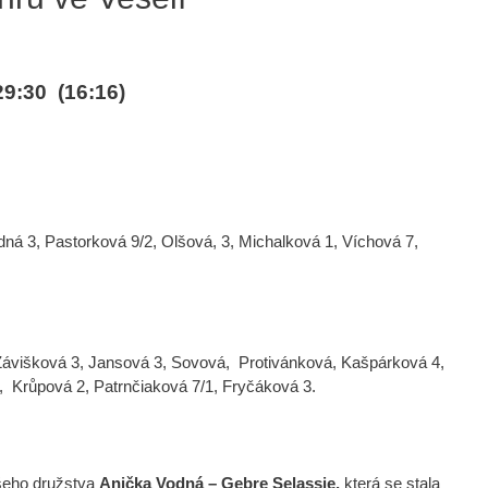
9:30 (16:16)
ná 3, Pastorková 9/2, Olšová, 3, Michalková 1, Víchová 7,
ávišková 3, Jansová 3, Sovová, Protivánková, Kašpárková 4,
1, Krůpová 2, Patrnčiaková 7/1, Fryčáková 3.
šeho družstva
Anička Vodná – Gebre Selassie,
která se stala