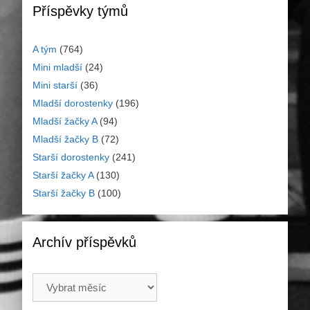
Příspěvky týmů
A tým
(764)
Mini mladší
(24)
Mini starší
(36)
Mladší dorostenky
(196)
Mladší žačky A
(94)
Mladší žačky B
(72)
Starší dorostenky
(241)
Starší žačky A
(130)
Starší žačky B
(100)
Archív příspěvků
Archív
příspěvků