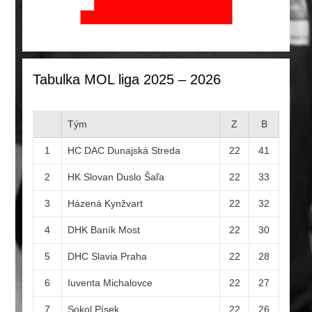
Tabulka MOL liga 2025 – 2026
Tým
Z
B
1
HC DAC Dunajská Streda
22
41
2
HK Slovan Duslo Šaľa
22
33
3
Házená Kynžvart
22
32
4
DHK Baník Most
22
30
5
DHC Slavia Praha
22
28
6
Iuventa Michalovce
22
27
7
Sokol Písek
22
26