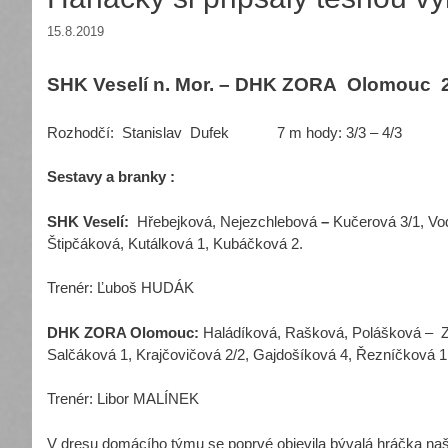
15.8.2019
SHK Veselí n. Mor. – DHK ZORA Olomouc 2
Rozhodčí: Stanislav Dufek 7 m hody: 3/3 – 4/3
Sestavy a branky :
SHK Veselí:
Hřebejková, Nejezchlebová
–
Kučerová 3/1, Vod
Štipčáková, Kutálková 1, Kubáčková 2.
Trenér: Ľuboš HUDÁK
DHK ZORA Olomouc:
Haládíková, Rašková, Polášková – Z
Salčáková 1, Krajčovičová 2/2, Gajdošíková 4, Řezníčková 
Trenér: Libor MALÍNEK
V dresu domácího týmu se poprvé objevila bývalá hráčka na