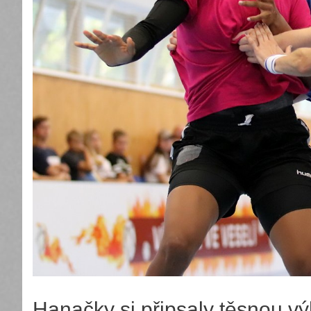
Hanačky si připsaly těsnou vý