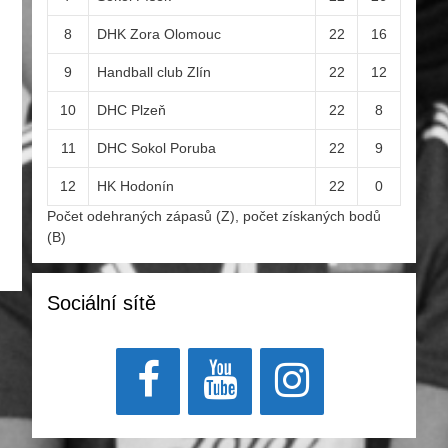
8
DHK Zora Olomouc
22
16
9
Handball club Zlín
22
12
10
DHC Plzeň
22
8
11
DHC Sokol Poruba
22
9
12
HK Hodonín
22
0
Počet odehraných zápasů (Z), počet získaných bodů
(B)
Sociální sítě