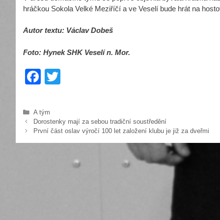
hráčkou Sokola Velké Meziříčí a ve Veselí bude hrát na hostov
Autor textu: Václav Dobeš
Foto: Hynek SHK Veselí n. Mor.
F
T
a
wi
c
tt
Rubriky
A tým
e
er
Dorostenky mají za sebou tradiční soustředění
První část oslav výročí 100 let založení klubu je již za dveřmi
b
o
o
k