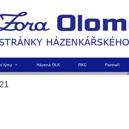
ní týmy
Házená OLK
RKC
Partneři
21