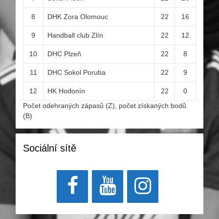
8
DHK Zora Olomouc
22
16
9
Handball club Zlín
22
12
10
DHC Plzeň
22
8
11
DHC Sokol Poruba
22
9
12
HK Hodonín
22
0
Počet odehraných zápasů (Z), počet získaných bodů
(B)
Sociální sítě