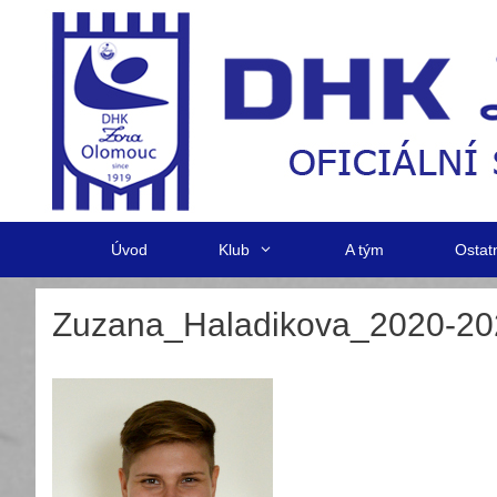
Přeskočit
na
obsah
Úvod
Klub
A tým
Ostat
Zuzana_Haladikova_2020-20