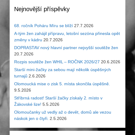
Nejnovější příspěvky
68. ročník Poháru Míru se blíží
27.7.2026
A-tým žen zahájil přípravu, letošní sezóna přinesla opět
změny v kádru
20.7.2026
DOPRASTAV nový hlavní partner nejvyšší soutěže žen
20.7.2026
Rozpis soutěže žen WHIL – ROČNK 2026/27
20.6.2026
Starší mini-žačky za sebou mají několik úspěšných
turnajů
2.6.2026
Olomoucká mise o zisk 5. místa skončila úspěšně.
9.5.2026
Stříbrná radost! Starší žačky získaly 2. místo v
Žákovské lize!
5.5.2026
Olomoučanky už vedly až o devět, domů ale vezou
náskok jen o čtyři.
2.5.2026