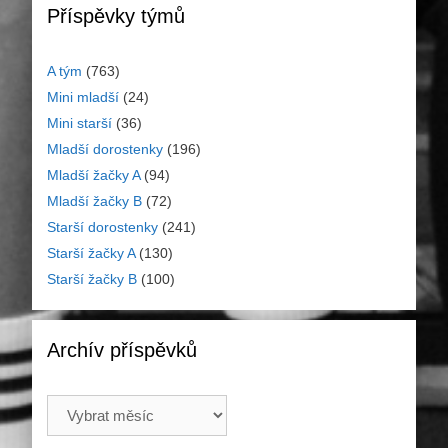
Příspěvky týmů
A tým
(763)
Mini mladší
(24)
Mini starší
(36)
Mladší dorostenky
(196)
Mladší žačky A
(94)
Mladší žačky B
(72)
Starší dorostenky
(241)
Starší žačky A
(130)
Starší žačky B
(100)
Archív příspěvků
Archív
příspěvků