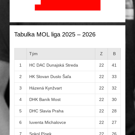
Tabulka MOL liga 2025 – 2026
Tým
Z
B
1
HC DAC Dunajská Streda
22
41
2
HK Slovan Duslo Šaľa
22
33
3
Házená Kynžvart
22
32
4
DHK Baník Most
22
30
5
DHC Slavia Praha
22
28
6
Iuventa Michalovce
22
27
7
Sokol Písek
22
26