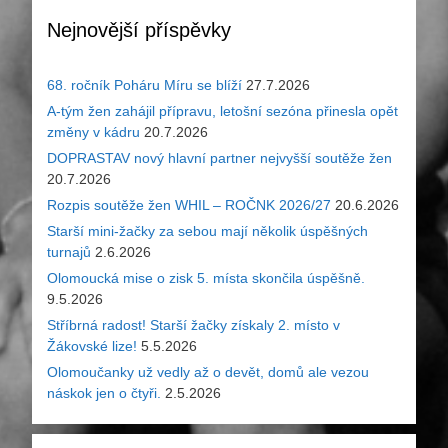
Nejnovější příspěvky
68. ročník Poháru Míru se blíží
27.7.2026
A-tým žen zahájil přípravu, letošní sezóna přinesla opět
změny v kádru
20.7.2026
DOPRASTAV nový hlavní partner nejvyšší soutěže žen
20.7.2026
Rozpis soutěže žen WHIL – ROČNK 2026/27
20.6.2026
Starší mini-žačky za sebou mají několik úspěšných
turnajů
2.6.2026
Olomoucká mise o zisk 5. místa skončila úspěšně.
9.5.2026
Stříbrná radost! Starší žačky získaly 2. místo v
Žákovské lize!
5.5.2026
Olomoučanky už vedly až o devět, domů ale vezou
náskok jen o čtyři.
2.5.2026