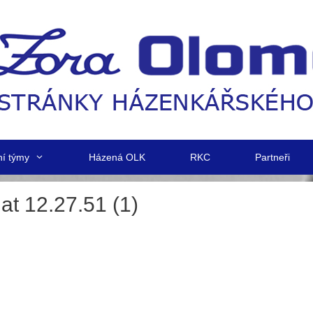
ní týmy
Házená OLK
RKC
Partneři
t 12.27.51 (1)