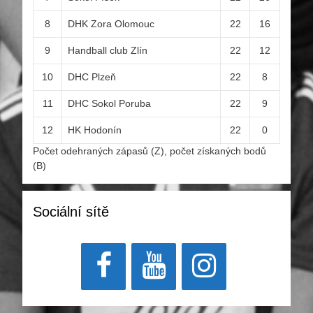
8
DHK Zora Olomouc
22
16
9
Handball club Zlín
22
12
10
DHC Plzeň
22
8
11
DHC Sokol Poruba
22
9
12
HK Hodonín
22
0
Počet odehraných zápasů (Z), počet získaných bodů
(B)
Sociální sítě