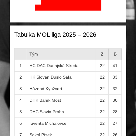
Tabulka MOL liga 2025 – 2026
Tým
Z
B
1
HC DAC Dunajská Streda
22
41
2
HK Slovan Duslo Šaľa
22
33
3
Házená Kynžvart
22
32
4
DHK Baník Most
22
30
5
DHC Slavia Praha
22
28
6
Iuventa Michalovce
22
27
7
Sokol Písek
22
26