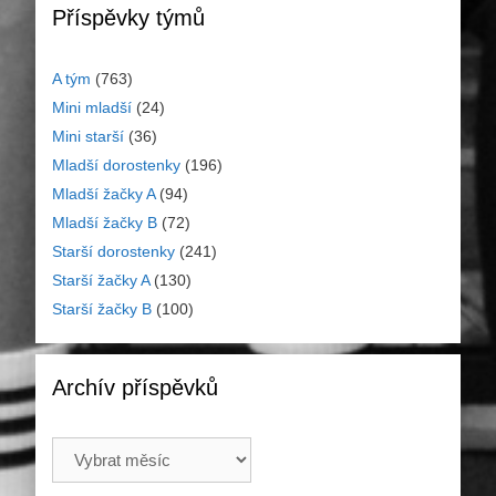
Příspěvky týmů
A tým
(763)
Mini mladší
(24)
Mini starší
(36)
Mladší dorostenky
(196)
Mladší žačky A
(94)
Mladší žačky B
(72)
Starší dorostenky
(241)
Starší žačky A
(130)
Starší žačky B
(100)
Archív příspěvků
Archív
příspěvků