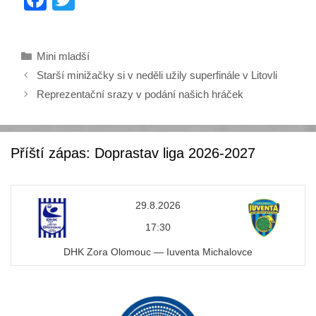
a
wi
c
tt
Rubriky
Mini mladší
e
er
Starší minižačky si v neděli užily superfinále v Litovli
b
Reprezentační srazy v podání našich hráček
o
o
k
Příští zápas: Doprastav liga 2026-2027
29.8.2026
17:30
DHK Zora Olomouc — Iuventa Michalovce