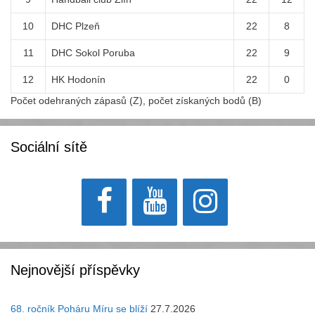
10
DHC Plzeň
22
8
11
DHC Sokol Poruba
22
9
12
HK Hodonín
22
0
Počet odehraných zápasů (Z), počet získaných bodů (B)
Sociální sítě
Nejnovější příspěvky
68. ročník Poháru Míru se blíží
27.7.2026