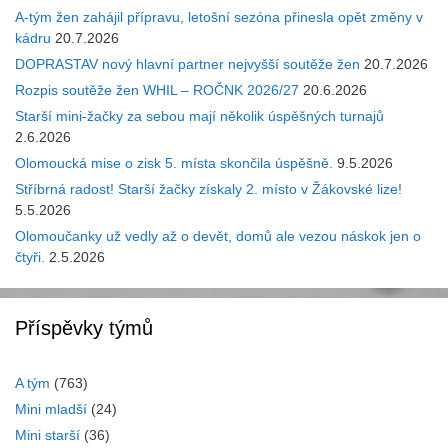
A-tým žen zahájil přípravu, letošní sezóna přinesla opět změny v
kádru
20.7.2026
DOPRASTAV nový hlavní partner nejvyšší soutěže žen
20.7.2026
Rozpis soutěže žen WHIL – ROČNK 2026/27
20.6.2026
Starší mini-žačky za sebou mají několik úspěšných turnajů
2.6.2026
Olomoucká mise o zisk 5. místa skončila úspěšně.
9.5.2026
Stříbrná radost! Starší žačky získaly 2. místo v Žákovské lize!
5.5.2026
Olomoučanky už vedly až o devět, domů ale vezou náskok jen o
čtyři.
2.5.2026
Příspěvky týmů
A tým
(763)
Mini mladší
(24)
Mini starší
(36)