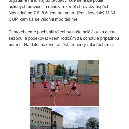
odjíždíme na turnaj do Stupavy, kde se hraje podle
odlišných pravidel, a minulý rok měl obrovský úspěch!
Následně od 7.6.-9.6. jedeme na tradiční Litovelský MINI
CUP, kam už se všichni moc těšíme!
Tímto chceme pochválit všechny naše holčičky za celou
sezónu, a poděkovat všem rodičům za ochotu a případnou
pomoc. Na další házené se těší, trenérky mladších mini