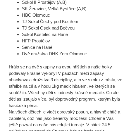
Sokol II Prostějov (A,B)
SK Žeravice, Velká Bystřice (A,B)
HBC Olomouc
TJ Sokol Čechy pod Kosířem
TJ Sokol Osek nad Bečvou
Sokol Kostelec na Hané
HFP Prostějov
Senice na Hané
Dvě družstva DHK Zora Olomouc
Hrálo se na dvě skupiny na dvou hřištích a naše holky
podávaly krásné výkony! V pauzách mezi zápasy
absolvovala družstva 3 disciplíny, a to ve skoku z místa, ve
střelbě na cíl a v hodu 1kg medicinbalem, ve kterých se
soutěžilo. Všechny děti si odnesly krásné medaile. Co ale
děti asi zaujalo více, byl doprovodný program, kterým byla
hasičská pěna.
Na všech dětech je vidět obrovský posun, a hlavně chtíč a
zapálení, což nás jako trenérky moc těší! Chceme Vás
ještě pozvat na naše následující turnaje. V pátek 24.5.