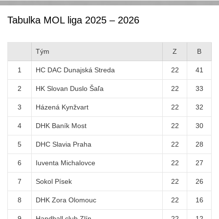
Tabulka MOL liga 2025 – 2026
Tým
Z
B
1
HC DAC Dunajská Streda
22
41
2
HK Slovan Duslo Šaľa
22
33
3
Házená Kynžvart
22
32
4
DHK Baník Most
22
30
5
DHC Slavia Praha
22
28
6
Iuventa Michalovce
22
27
7
Sokol Písek
22
26
8
DHK Zora Olomouc
22
16
9
Handball club Zlín
22
12