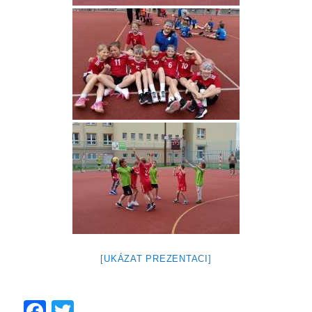
[UKÁZAT PREZENTACI]
F
T