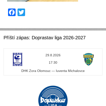
F
T
a
wi
c
tt
e
er
Příští zápas: Doprastav liga 2026-2027
b
o
29.8.2026
o
17:30
k
DHK Zora Olomouc — Iuventa Michalovce