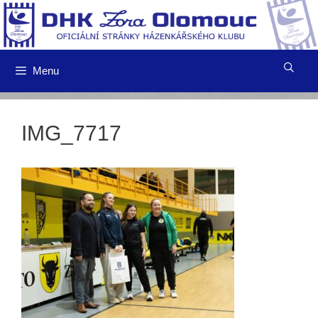
Přeskočit
na
obsah
Menu
IMG_7717