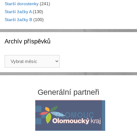
Starší dorostenky
(241)
Starší žačky A
(130)
Starší žačky B
(100)
Archív příspěvků
Archív
příspěvků
Generální partneři