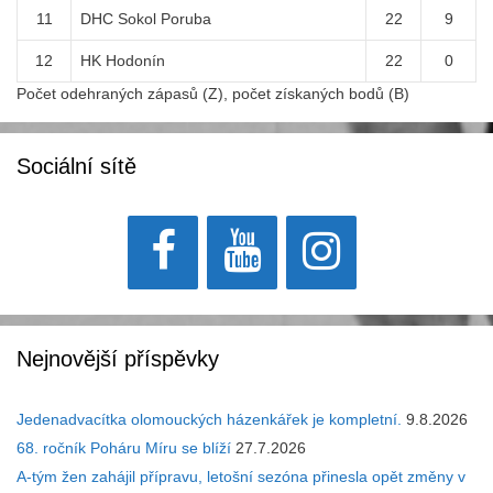
11
DHC Sokol Poruba
22
9
12
HK Hodonín
22
0
Počet odehraných zápasů (Z), počet získaných bodů (B)
Sociální sítě
Nejnovější příspěvky
Jedenadvacítka olomouckých házenkářek je kompletní.
9.8.2026
68. ročník Poháru Míru se blíží
27.7.2026
A-tým žen zahájil přípravu, letošní sezóna přinesla opět změny v