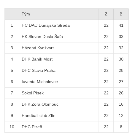
Tým
Z
B
1
HC DAC Dunajská Streda
22
41
2
HK Slovan Duslo Šaľa
22
33
3
Házená Kynžvart
22
32
4
DHK Baník Most
22
30
5
DHC Slavia Praha
22
28
6
Iuventa Michalovce
22
27
7
Sokol Písek
22
26
8
DHK Zora Olomouc
22
16
9
Handball club Zlín
22
12
10
DHC Plzeň
22
8