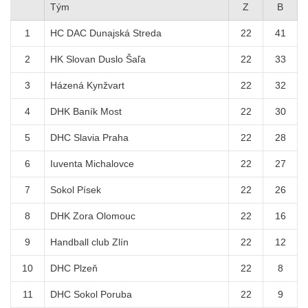
Tým
Z
B
1
HC DAC Dunajská Streda
22
41
2
HK Slovan Duslo Šaľa
22
33
3
Házená Kynžvart
22
32
4
DHK Baník Most
22
30
5
DHC Slavia Praha
22
28
6
Iuventa Michalovce
22
27
7
Sokol Písek
22
26
8
DHK Zora Olomouc
22
16
9
Handball club Zlín
22
12
10
DHC Plzeň
22
8
11
DHC Sokol Poruba
22
9