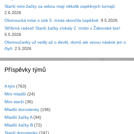
Starší mini-žačky za sebou mají několik úspěšných turnajů
2.6.2026
Olomoucká mise o zisk 5. místa skončila úspěšně.
9.5.2026
Stříbrná radost! Starší žačky získaly 2. místo v Žákovské lize!
5.5.2026
Olomoučanky už vedly až o devět, domů ale vezou náskok jen o
čtyři.
2.5.2026
Příspěvky týmů
A tým
(763)
Mini mladší
(24)
Mini starší
(36)
Mladší dorostenky
(196)
Mladší žačky A
(94)
Mladší žačky B
(72)
Starší dorostenky
(241)