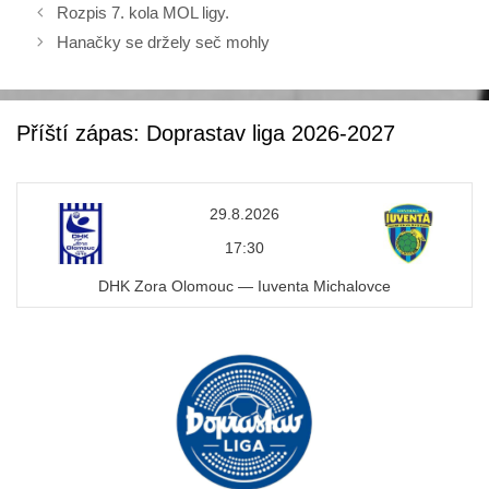
e
er
Rozpis 7. kola MOL ligy.
b
Hanačky se držely seč mohly
o
o
k
Příští zápas: Doprastav liga 2026-2027
29.8.2026
17:30
DHK Zora Olomouc — Iuventa Michalovce