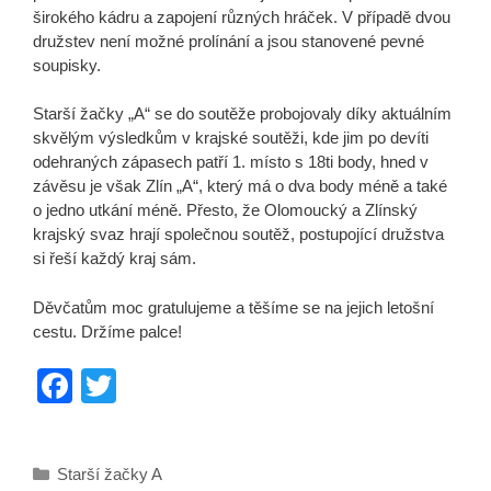
širokého kádru a zapojení různých hráček. V případě dvou
družstev není možné prolínání a jsou stanovené pevné
soupisky.
Starší žačky „A“ se do soutěže probojovaly díky aktuálním
skvělým výsledkům v krajské soutěži, kde jim po devíti
odehraných zápasech patří 1. místo s 18ti body, hned v
závěsu je však Zlín „A“, který má o dva body méně a také
o jedno utkání méně. Přesto, že Olomoucký a Zlínský
krajský svaz hrají společnou soutěž, postupojící družstva
si řeší každý kraj sám.
Děvčatům moc gratulujeme a těšíme se na jejich letošní
cestu. Držíme palce!
F
T
a
wi
c
tt
Rubriky
Starší žačky A