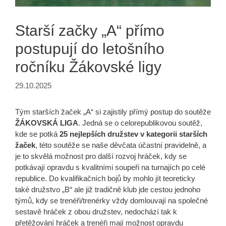
Starší začky „A“ přímo
postupují do letošního
ročníku Žákovské ligy
29.10.2025
Tým starších žaček „A“ si zajistily přímý postup do soutěže
ŽÁKOVSKÁ LIGA
. Jedná se o celorepublikovou soutěž,
kde se potká
25 nejlepších družstev v kategorii starších
žaček
, této soutěže se naše děvčata účastní pravidelně, a
je to skvělá možnost pro další rozvoj hráček, kdy se
potkávají opravdu s kvalitními soupeři na turnajích po celé
republice. Do kvalifikačních bojů by mohlo jít teoreticky
také družstvo „B“ ale již tradičně klub jde cestou jednoho
týmů, kdy se trenéři/trenérky vždy domlouvají na společné
sestavě hráček z obou družstev, nedochází tak k
přetěžování hráček a trenéři mají možnost opravdu