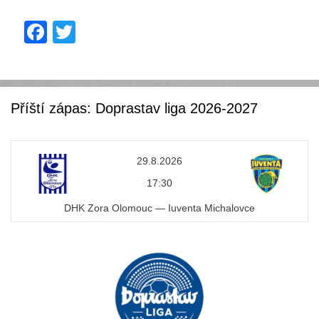
F
T
a
wi
c
tt
e
er
Příští zápas: Doprastav liga 2026-2027
b
o
29.8.2026
o
17:30
k
DHK Zora Olomouc — Iuventa Michalovce