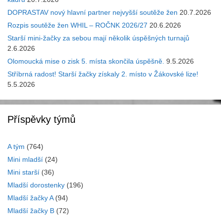
DOPRASTAV nový hlavní partner nejvyšší soutěže žen
20.7.2026
Rozpis soutěže žen WHIL – ROČNK 2026/27
20.6.2026
Starší mini-žačky za sebou mají několik úspěšných turnajů
2.6.2026
Olomoucká mise o zisk 5. místa skončila úspěšně.
9.5.2026
Stříbrná radost! Starší žačky získaly 2. místo v Žákovské lize!
5.5.2026
Příspěvky týmů
A tým
(764)
Mini mladší
(24)
Mini starší
(36)
Mladší dorostenky
(196)
Mladší žačky A
(94)
Mladší žačky B
(72)