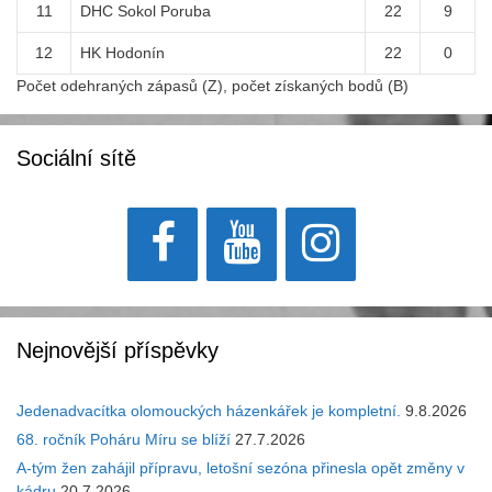
11
DHC Sokol Poruba
22
9
12
HK Hodonín
22
0
Počet odehraných zápasů (Z), počet získaných bodů (B)
Sociální sítě
Nejnovější příspěvky
Jedenadvacítka olomouckých házenkářek je kompletní.
9.8.2026
68. ročník Poháru Míru se blíží
27.7.2026
A-tým žen zahájil přípravu, letošní sezóna přinesla opět změny v
kádru
20.7.2026