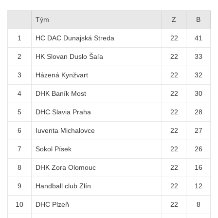
Tým
Z
B
1
HC DAC Dunajská Streda
22
41
2
HK Slovan Duslo Šaľa
22
33
3
Házená Kynžvart
22
32
4
DHK Baník Most
22
30
5
DHC Slavia Praha
22
28
6
Iuventa Michalovce
22
27
7
Sokol Písek
22
26
8
DHK Zora Olomouc
22
16
9
Handball club Zlín
22
12
10
DHC Plzeň
22
8