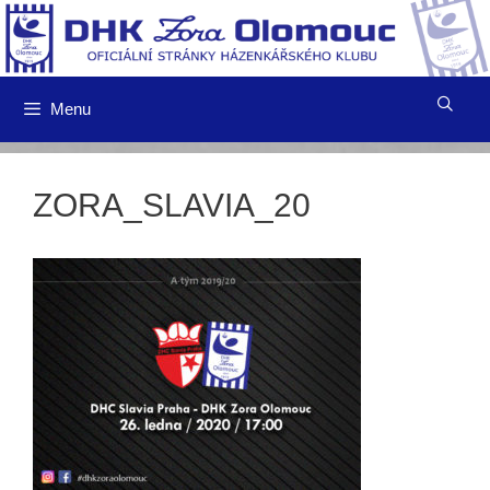
Přeskočit
na
obsah
Menu
ZORA_SLAVIA_20