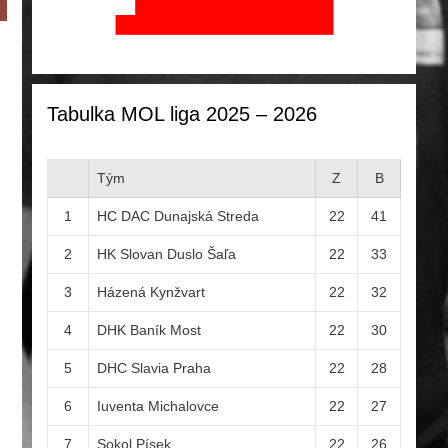
Tabulka MOL liga 2025 – 2026
Tým
Z
B
1
HC DAC Dunajská Streda
22
41
2
HK Slovan Duslo Šaľa
22
33
3
Házená Kynžvart
22
32
4
DHK Baník Most
22
30
5
DHC Slavia Praha
22
28
6
Iuventa Michalovce
22
27
7
Sokol Písek
22
26