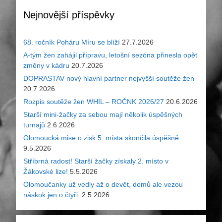
Nejnovější příspěvky
68. ročník Poháru Míru se blíží
27.7.2026
A-tým žen zahájil přípravu, letošní sezóna přinesla opět
změny v kádru
20.7.2026
DOPRASTAV nový hlavní partner nejvyšší soutěže žen
20.7.2026
Rozpis soutěže žen WHIL – ROČNK 2026/27
20.6.2026
Starší mini-žačky za sebou mají několik úspěšných
turnajů
2.6.2026
Olomoucká mise o zisk 5. místa skončila úspěšně.
9.5.2026
Stříbrná radost! Starší žačky získaly 2. místo v
Žákovské lize!
5.5.2026
Olomoučanky už vedly až o devět, domů ale vezou
náskok jen o čtyři.
2.5.2026