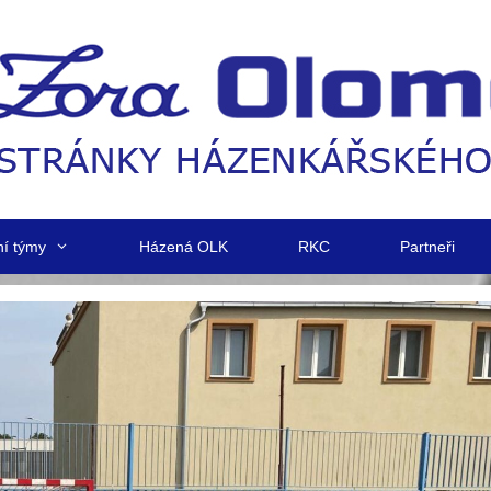
ní týmy
Házená OLK
RKC
Partneři