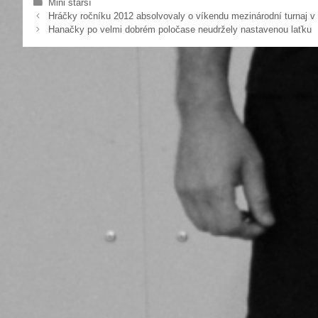
Rubriky
Mini starší
e
er
Hráčky ročníku 2012 absolvovaly o víkendu mezinárodní turnaj v 
Hanačky po velmi dobrém poločase neudržely nastavenou laťku
b
o
o
k