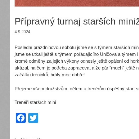
Přípravný turnaj starších min
4.9.2024
Poslední prázdninovou sobotu jsme se s týmem starších mini
jsme se utkali ještě s týmem pořádajícího Uničova a týmem H
kromě odměny za jejich výkony odnesly ještě opálení od hork
ukázal, na čem je potřeba zapracovat a že pár “much” ještě n
začátku tréninků, hrály moc dobře!
Přejeme všem družstvům, dětem a trenérům úspěšný start se
Trenéři starších mini
F
T
a
wi
c
tt