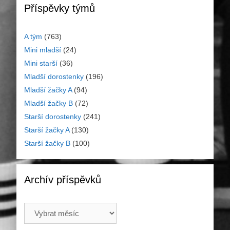
Příspěvky týmů
A tým
(763)
Mini mladší
(24)
Mini starší
(36)
Mladší dorostenky
(196)
Mladší žačky A
(94)
Mladší žačky B
(72)
Starší dorostenky
(241)
Starší žačky A
(130)
Starší žačky B
(100)
Archív příspěvků
Archív
příspěvků