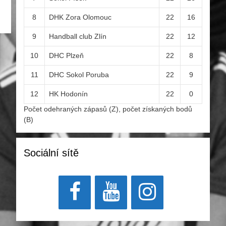
8
DHK Zora Olomouc
22
16
9
Handball club Zlín
22
12
10
DHC Plzeň
22
8
11
DHC Sokol Poruba
22
9
12
HK Hodonín
22
0
Počet odehraných zápasů (Z), počet získaných bodů
(B)
Sociální sítě