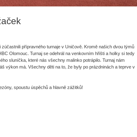
ižaček
 zúčastnili přípravného turnaje v Uničově. Kromě našich dvou týmů
BC Olomouc. Turnaj se odehrál na venkovním hřišti a holky si tedy
ého sluníčka, které nás všechny malinko potrápilo. Turnaj nám
áš výkon má. Všechny děti na to, že byly po prázdninách a teprve v
zóny, spoustu úspěchů a hlavně zážitků!