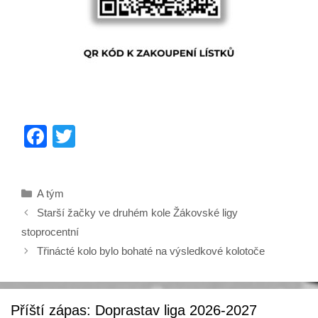
F
T
a
wi
c
tt
Rubriky
A tým
e
er
Starší žačky ve druhém kole Žákovské ligy
b
stoprocentní
o
Třinácté kolo bylo bohaté na výsledkové kolotoče
o
k
Příští zápas: Doprastav liga 2026-2027