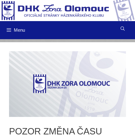
Přeskočit
na
obsah
Menu
POZOR ZMĚNA ČASU