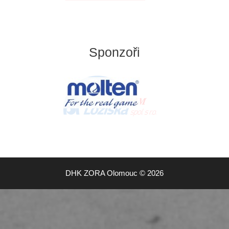
Sponzoři
DHK ZORA Olomouc © 2026