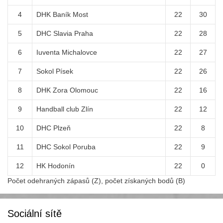
4
DHK Baník Most
22
30
5
DHC Slavia Praha
22
28
6
Iuventa Michalovce
22
27
7
Sokol Písek
22
26
8
DHK Zora Olomouc
22
16
9
Handball club Zlín
22
12
10
DHC Plzeň
22
8
11
DHC Sokol Poruba
22
9
12
HK Hodonín
22
0
Počet odehraných zápasů (Z), počet získaných bodů (B)
Sociální sítě