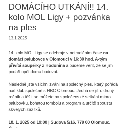
DOMÁCÍHO UTKÁNÍ!! 14.
kolo MOL Ligy + pozvánka
na ples
13.1.2025
14. kolo MOL Ligy se odehraje v netradičním čase
na
domácí palubovce v Olomouci v 16:30 hod. A-tým
přivítá soupeřky z Hodonína
a budeme věřit, že se jim
podaří opět doma bodovat.
Následně jste všichni zváni na společný ples, který pořádá
náš klub společně s HBC Olomouc. Jedná se již o druhý
ročník a těšit se můžete na společenské setkání mimo
palubovku, bohatou tombolu a program a určitě spoustu
skvělých zážitků.
18. 1. 2025 od 19:00 | Sudova 5/16, 779 00 Olomouc,