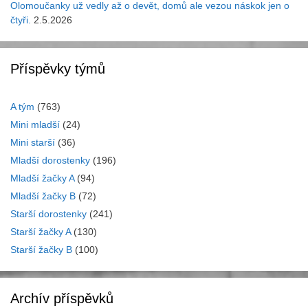
Olomoučanky už vedly až o devět, domů ale vezou náskok jen o
čtyři.
2.5.2026
Příspěvky týmů
A tým
(763)
Mini mladší
(24)
Mini starší
(36)
Mladší dorostenky
(196)
Mladší žačky A
(94)
Mladší žačky B
(72)
Starší dorostenky
(241)
Starší žačky A
(130)
Starší žačky B
(100)
Archív příspěvků