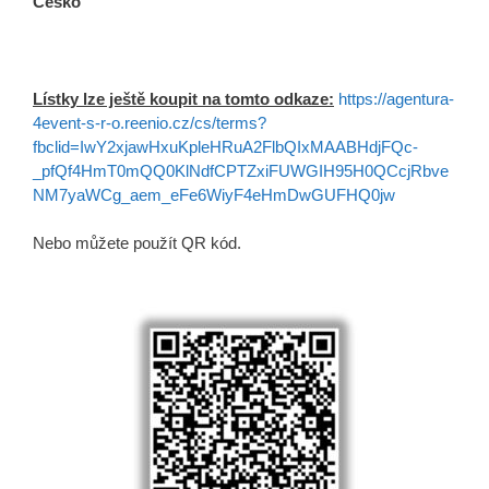
Česko
Lístky lze ještě koupit na tomto odkaze:
https://agentura-
4event-s-r-o.reenio.cz/cs/terms?
fbclid=IwY2xjawHxuKpleHRuA2FlbQIxMAABHdjFQc-
_pfQf4HmT0mQQ0KlNdfCPTZxiFUWGIH95H0QCcjRbve
NM7yaWCg_aem_eFe6WiyF4eHmDwGUFHQ0jw
Nebo můžete použít QR kód.