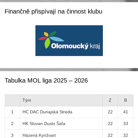
Finančně přispívají na činnost klubu
Tabulka MOL liga 2025 – 2026
Tým
Z
B
1
HC DAC Dunajská Streda
22
41
2
HK Slovan Duslo Šaľa
22
33
3
Házená Kynžvart
22
32