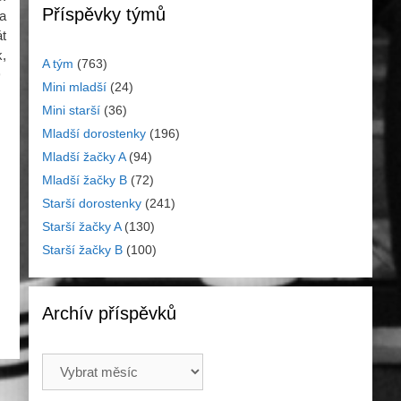
Příspěvky týmů
va
át
k,
A tým
(763)
)
Mini mladší
(24)
Mini starší
(36)
Mladší dorostenky
(196)
Mladší žačky A
(94)
Mladší žačky B
(72)
Starší dorostenky
(241)
Starší žačky A
(130)
Starší žačky B
(100)
Archív příspěvků
Archív
příspěvků