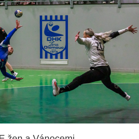
 ME žen a Vánocemi.