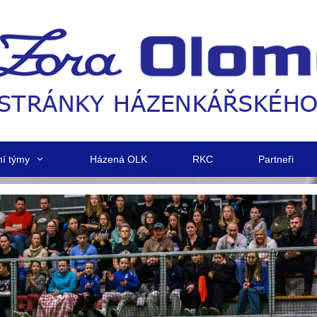
ní týmy
Házená OLK
RKC
Partneři