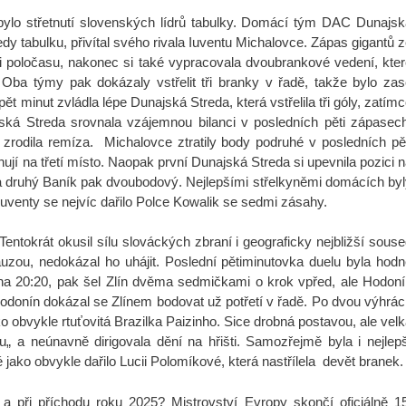
bylo střetnutí slovenských lídrů tabulky. Domácí tým DAC Dunajsk
dy tabulku, přivítal svého rivala Iuventu Michalovce. Zápas gigantů 
i poločasu, nakonec si také vypracovala dvoubrankové vedení, kte
Oba týmy pak dokázaly vstřelit tři branky v řadě, takže bylo zas
t minut zvládla lépe Dunajská Streda, která vstřelila tři góly, zatím
ská Streda srovnala vzájemnou bilanci v posledních pěti zápasech
 zrodila remíza. Michalovce ztratily body podruhé v posledních pě
nují na třetí místo. Naopak první Dunajská Streda si upevnila pozici 
 druhý Baník pak dvoubodový. Nejlepšími střelkyněmi domácích byl
uventy se nejvíc dařilo Polce Kowalik se sedmi zásahy.
entokrát okusil sílu slováckých zbraní i geograficky nejbližší sous
auzou, nedokázal ho uhájit. Poslední pětiminutovka duelu byla hod
a 20:20, pak šel Zlín dvěma sedmičkami o krok vpřed, ale Hodoní
. Hodonín dokázal se Zlínem bodovat už potřetí v řadě. Po dvou výhrá
o obvykle rtuťovitá Brazilka Paizinho. Sice drobná postavou, ale vel
„ a neúnavně dirigovala dění na hřišti. Samozřejmě byla i nejlep
jako obvykle dařilo Lucii Polomíkové, která nastřílela devět branek.
 a při příchodu roku 2025? Mistrovství Evropy skončí oficiálně 1