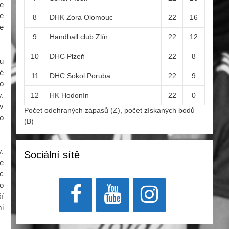
e
ve
8
DHK Zora Olomouc
22
16
pe
9
Handball club Zlín
22
12
10
DHC Plzeň
22
8
u
ké
11
DHC Sokol Poruba
22
9
lo
y.
12
HK Hodonín
22
0
 v
Počet odehraných zápasů (Z), počet získaných bodů
o
(B)
y.
Sociální sítě
ce
ic
 o
í
mi