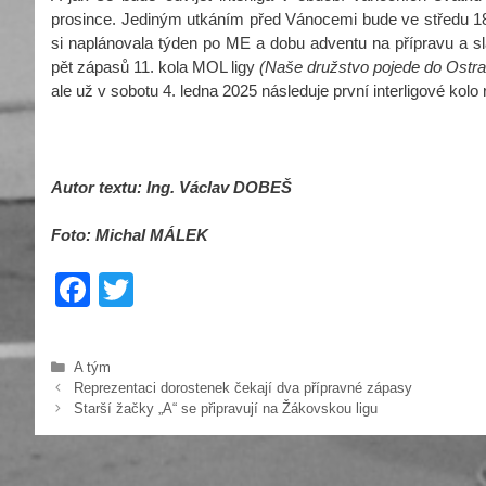
prosince. Jediným utkáním před Vánocemi bude ve středu 18
si naplánovala týden po ME a dobu adventu na přípravu a sla
pět zápasů 11. kola MOL ligy
(Naše družstvo pojede do Ostra
ale už v sobotu 4. ledna 2025 následuje první interligové kolo
Autor textu: Ing. Václav DOBEŠ
Foto: Michal MÁLEK
F
T
a
wi
c
tt
Rubriky
A tým
e
er
Reprezentaci dorostenek čekají dva přípravné zápasy
Starší žačky „A“ se připravují na Žákovskou ligu
b
o