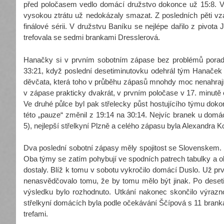
před poločasem vedlo domácí družstvo dokonce už 15:8. V
vysokou ztrátu už nedokázaly smazat. Z posledních pěti vzá
finálové sérii. V družstvu Baníku se nejlépe dařilo z pivot
trefovala se sedmi brankami Dresslerová.
Hanačky si v prvním sobotním zápase bez problémů poradil
33:21, když poslední desetiminutovku odehrál tým Hanaček 
děvčata, která toho v průběhu zápasů mnohdy moc nenahrají,
v zápase prakticky dvakrát, v prvním poločase v 17. minutě
Ve druhé půlce byl pak střelecky půst hostujícího týmu doko
této „pauze“ změnil z 19:14 na 30:14. Nejvíc branek u dom
5), nejlepší střelkyní Plzně a celého zápasu byla Alexandra K
Dva poslední sobotní zápasy měly spojitost se Slovenskem. T
Oba týmy se zatím pohybují ve spodních patrech tabulky a ob
dostaly. Blíž k tomu v sobotu vykročilo domácí Duslo. Už prv
nenasvědčovalo tomu, že by tomu mělo být jinak. Po deseti 
výsledku bylo rozhodnuto. Utkání nakonec skončilo výrazn
střelkyní domácích byla podle očekávání Ščípová s 11 branka
trefami.