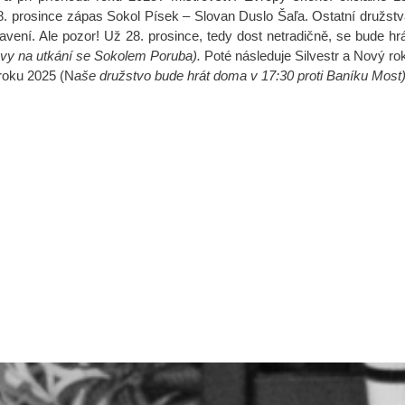
. prosince zápas Sokol Písek – Slovan Duslo Šaľa. Ostatní družst
vení. Ale pozor! Už 28. prosince, tedy dost netradičně, se bude hr
vy na utkání se Sokolem Poruba).
Poté následuje Silvestr a Nový ro
 roku 2025 (N
aše družstvo bude hrát doma v 17:30 proti Baníku Most