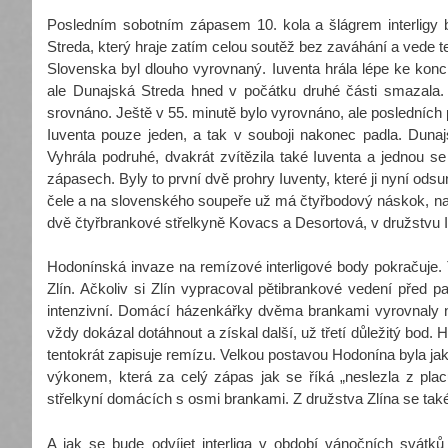
Posledním sobotním zápasem 10. kola a šlágrem interligy 
Streda, který hraje zatím celou soutěž bez zaváhání a vede te
Slovenska byl dlouho vyrovnaný. Iuventa hrála lépe ke konc
ale Dunajská Streda hned v počátku druhé části smazala. 
srovnáno. Ještě v 55. minutě bylo vyrovnáno, ale posledních pě
Iuventa pouze jeden, a tak v souboji nakonec padla. Dunaj
Vyhrála podruhé, dvakrát zvítězila také Iuventa a jednou se
zápasech. Byly to první dvě prohry Iuventy, které ji nyní odsu
čele a na slovenského soupeře už má čtyřbodový náskok, na
dvě čtyřbrankové střelkyně Kovacs a Desortová, v družstvu I
Hodonínská invaze na remízové interligové body pokračuje. T
Zlín. Ačkoliv si Zlín vypracoval pětibrankové vedení před p
intenzivní. Domácí házenkářky dvěma brankami vyrovnaly n
vždy dokázal dotáhnout a získal další, už třetí důležitý bod
tentokrát zapisuje remízu. Velkou postavou Hodonína byla jak
výkonem, která za celý zápas jak se říká „neslezla z placu
střelkyní domácích s osmi brankami. Z družstva Zlína se také 
A jak se bude odvíjet interliga v období vánočních svátků