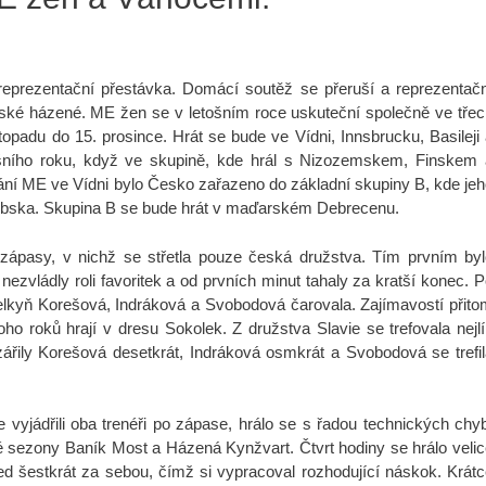
reprezentační přestávka. Domácí soutěž se přeruší a reprezentačn
nské házené. ME žen se v letošním roce uskuteční společně ve tře
padu do 15. prosince. Hrát se bude ve Vídni, Innsbrucku, Basileji
ošního roku, když ve skupině, kde hrál s Nizozemskem, Finskem 
ní ME ve Vídni bylo Česko zařazeno do základní skupiny B, kde je
bska. Skupina B se bude hrát v maďarském Debrecenu.
a zápasy, v nichž se střetla pouze česká družstva. Tím prvním by
nezvládly roli favoritek a od prvních minut tahaly za kratší konec. 
řelkyň Korešová, Indráková a Svobodová čarovala. Zajímavostí přit
oho roků hrají v dresu Sokolek. Z družstva Slavie se trefovala nejl
ářily Korešová desetkrát, Indráková osmkrát a Svobodová se trefi
 vyjádřili oba trenéři po zápase, hrálo se s řadou technických chy
lé sezony Baník Most a Házená Kynžvart. Čtvrt hodiny se hrálo veli
d šestkrát za sebou, čímž si vypracoval rozhodující náskok. Krát