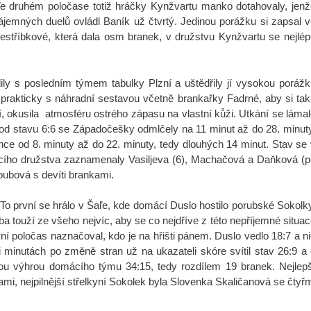
e druhém poločase totiž hráčky Kynžvartu manko dotahovaly, jenž
jemných duelů ovládl Baník už čtvrtý. Jedinou porážku si zapsal 
a Jestříbkové, která dala osm branek, v družstvu Kynžvartu se nejlé
y s posledním týmem tabulky Plzní a uštědřily jí vysokou porážk
prakticky s náhradní sestavou včetně brankařky Fadrné, aby si ta
 okusila atmosféru ostrého zápasu na vlastní kůži. Utkání se láma
 od stavu 6:6 se Západočešky odmlčely na 11 minut až do 28. minut
nce od 8. minuty až do 22. minuty, tedy dlouhých 14 minut. Stav se
ácího družstva zaznamenaly Vasiljeva (6), Machačová a Daňková (p
oubová s devíti brankami.
o první se hrálo v Šaľe, kde domácí Duslo hostilo porubské Sokolk
a touží ze všeho nejvíc, aby se co nejdříve z této nepříjemné situa
ní poločas naznačoval, kdo je na hřišti pánem. Duslo vedlo 18:7 a n
minutách po změně stran už na ukazateli skóre svítil stav 26:9 a
ou výhrou domácího týmu 34:15, tedy rozdílem 19 branek. Nejlepš
mi, nejpilnější střelkyní Sokolek byla Slovenka Skaličanová se čtyř