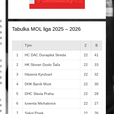
í
ch
Tabulka MOL liga 2025 – 2026
 a
a
ho
Tým
Z
B
1
HC DAC Dunajská Streda
22
41
lo
2
HK Slovan Duslo Šaľa
22
33
Po
om
3
Házená Kynžvart
22
32
íp
la
4
DHK Baník Most
22
30
5
DHC Slavia Praha
22
28
b.
6
Iuventa Michalovce
22
27
ce
ce
7
Sokol Písek
22
26