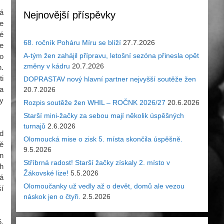
á
Nejnovější příspěvky
ze
ré
68. ročník Poháru Míru se blíží
27.7.2026
e
A-tým žen zahájil přípravu, letošní sezóna přinesla opět
co
změny v kádru
20.7.2026
.
ti
DOPRASTAV nový hlavní partner nejvyšší soutěže žen
na
20.7.2026
y
Rozpis soutěže žen WHIL – ROČNK 2026/27
20.6.2026
Starší mini-žačky za sebou mají několik úspěšných
turnajů
2.6.2026
ed
Olomoucká mise o zisk 5. místa skončila úspěšně.
ně
9.5.2026
n
Stříbrná radost! Starší žačky získaly 2. místo v
ch
Žákovské lize!
5.5.2026
ká
Olomoučanky už vedly až o devět, domů ale vezou
ší
náskok jen o čtyři.
2.5.2026
5.