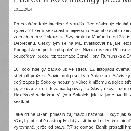
18.11.2024
Po desátém kole interligové soutěže žen následuje dlouhá 
výběry 24 zemí se zúčastní největšího letošního svátku že
zemích, a to v Rakousku, Švýcarsku a Maďarsku od 28. listo
Debrecenu. Český tým se na ME kvalifikoval na jaře let
Portugalskem, postoupil společně s Nizozemskem. Při losová
soupeřkami budou reprezentace Černé Hory, Rumunska a Sr
10. kolo interligy začalo už ve středu 13. listopadu dvěm
střetnutí pražské Slavie proti píseckým Sokolkám. Slávistky 
celý zápas je Sokolky nepustily vůbec k ničemu a trojice st
je, že dvě z nich dříve nastupovaly za Slavii, i když už mn
Holečková sedmkrát. V týmu Sokolek, jak už jsme uvedli, z
šestkrát.
Také druhé utkání přineslo zajímavou házenou, i když jak se
Vždyť proti sobě nastoupily zlatý a stříbrný český tým minu
vyrovnaně, jenže od stavu 7:7 se domácí Baník prosadil hne