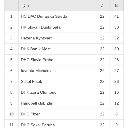
Tým
Z
B
1
HC DAC Dunajská Streda
22
41
2
HK Slovan Duslo Šaľa
22
33
3
Házená Kynžvart
22
32
4
DHK Baník Most
22
30
5
DHC Slavia Praha
22
28
6
Iuventa Michalovce
22
27
7
Sokol Písek
22
26
8
DHK Zora Olomouc
22
16
9
Handball club Zlín
22
12
10
DHC Plzeň
22
8
11
DHC Sokol Poruba
22
9