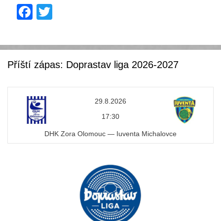
F
T
a
wi
c
tt
e
er
Příští zápas: Doprastav liga 2026-2027
b
o
29.8.2026
o
17:30
k
DHK Zora Olomouc — Iuventa Michalovce