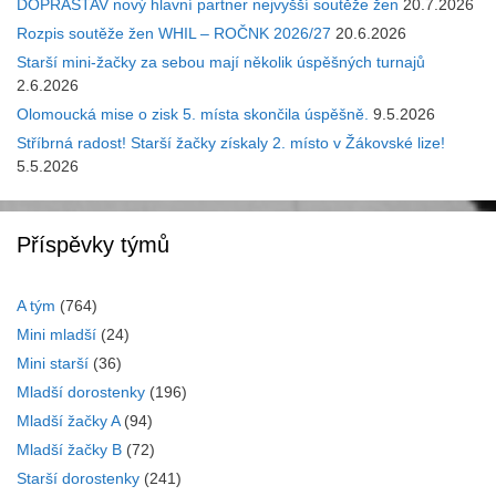
DOPRASTAV nový hlavní partner nejvyšší soutěže žen
20.7.2026
Rozpis soutěže žen WHIL – ROČNK 2026/27
20.6.2026
Starší mini-žačky za sebou mají několik úspěšných turnajů
2.6.2026
Olomoucká mise o zisk 5. místa skončila úspěšně.
9.5.2026
Stříbrná radost! Starší žačky získaly 2. místo v Žákovské lize!
5.5.2026
Příspěvky týmů
A tým
(764)
Mini mladší
(24)
Mini starší
(36)
Mladší dorostenky
(196)
Mladší žačky A
(94)
Mladší žačky B
(72)
Starší dorostenky
(241)