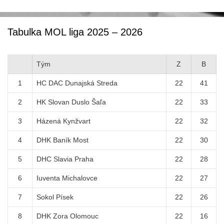
Tabulka MOL liga 2025 – 2026
Tým
Z
B
1
HC DAC Dunajská Streda
22
41
2
HK Slovan Duslo Šaľa
22
33
3
Házená Kynžvart
22
32
4
DHK Baník Most
22
30
5
DHC Slavia Praha
22
28
6
Iuventa Michalovce
22
27
7
Sokol Písek
22
26
8
DHK Zora Olomouc
22
16