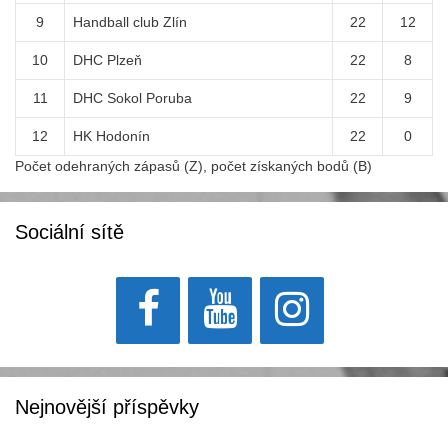
9
Handball club Zlín
22
12
10
DHC Plzeň
22
8
11
DHC Sokol Poruba
22
9
12
HK Hodonín
22
0
Počet odehraných zápasů (Z), počet získaných bodů (B)
Sociální sítě
Nejnovější příspěvky