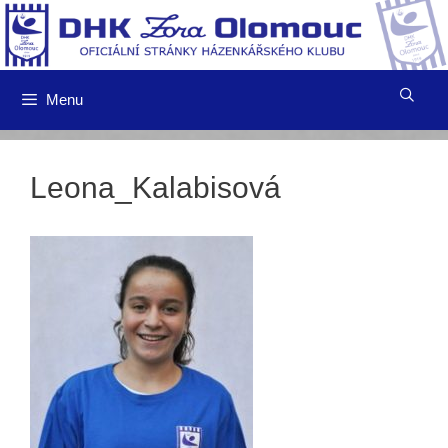
Přeskočit
na
obsah
Menu
Leona_Kalabisová