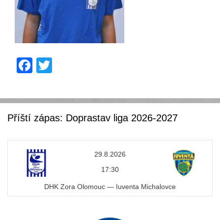
F
T
a
wi
c
tt
e
er
Příští zápas: Doprastav liga 2026-2027
b
o
29.8.2026
o
17:30
k
DHK Zora Olomouc — Iuventa Michalovce