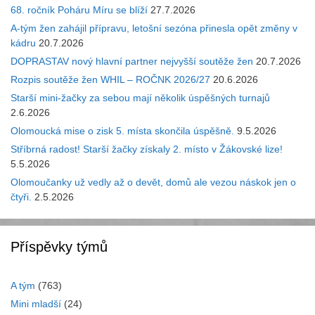
68. ročník Poháru Míru se blíží
27.7.2026
A-tým žen zahájil přípravu, letošní sezóna přinesla opět změny v
kádru
20.7.2026
DOPRASTAV nový hlavní partner nejvyšší soutěže žen
20.7.2026
Rozpis soutěže žen WHIL – ROČNK 2026/27
20.6.2026
Starší mini-žačky za sebou mají několik úspěšných turnajů
2.6.2026
Olomoucká mise o zisk 5. místa skončila úspěšně.
9.5.2026
Stříbrná radost! Starší žačky získaly 2. místo v Žákovské lize!
5.5.2026
Olomoučanky už vedly až o devět, domů ale vezou náskok jen o
čtyři.
2.5.2026
Příspěvky týmů
A tým
(763)
Mini mladší
(24)