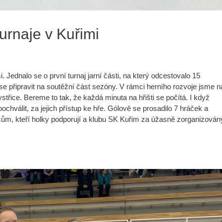
urnaje v Kuřimi
 Jednalo se o první turnaj jarní části, na který odcestovalo 15
se připravit na soutěžní část sezóny. V rámci herního rozvoje jsme n
třice. Bereme to tak, že každá minuta na hřišti se počítá. I když
hválit, za jejich přístup ke hře. Gólově se prosadilo 7 hráček a
dičům, kteří holky podporují a klubu SK Kuřim za úžasně zorganizován