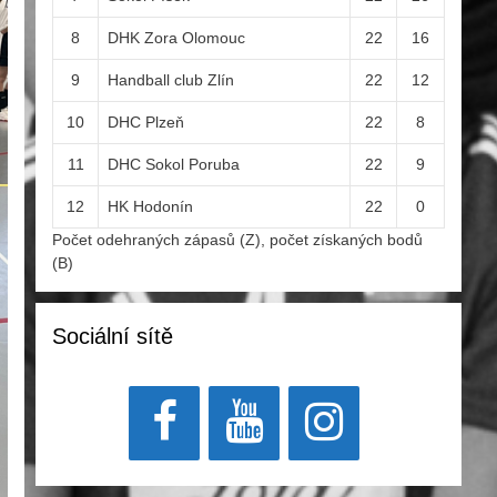
8
DHK Zora Olomouc
22
16
9
Handball club Zlín
22
12
10
DHC Plzeň
22
8
11
DHC Sokol Poruba
22
9
12
HK Hodonín
22
0
Počet odehraných zápasů (Z), počet získaných bodů
(B)
Sociální sítě