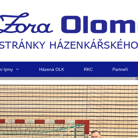
ní týmy
Házená OLK
RKC
Partneři