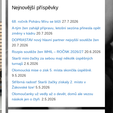
Nejnovější příspěvky
68. ročník Poháru Míru se blíží
27.7.2026
A-tým žen zahájil přípravu, letošní sezóna přinesla opět
změny v kádru
20.7.2026
DOPRASTAV nový hlavní partner nejvyšší soutěže žen
20.7.2026
Rozpis soutěže žen WHIL – ROČNK 2026/27
20.6.2026
Starší mini-žačky za sebou mají několik úspěšných
turnajů
2.6.2026
Olomoucká mise o zisk 5. místa skončila úspěšně.
9.5.2026
Stříbrná radost! Starší žačky získaly 2. místo v
Žákovské lize!
5.5.2026
Olomoučanky už vedly až o devět, domů ale vezou
náskok jen o čtyři.
2.5.2026