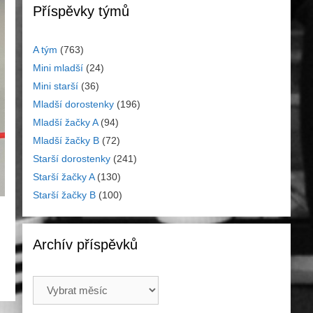
Příspěvky týmů
A tým
(763)
Mini mladší
(24)
Mini starší
(36)
Mladší dorostenky
(196)
Mladší žačky A
(94)
Mladší žačky B
(72)
Starší dorostenky
(241)
Starší žačky A
(130)
Starší žačky B
(100)
Archív příspěvků
Archív
příspěvků