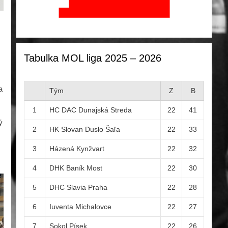
Tabulka MOL liga 2025 – 2026
a
Tým
Z
B
1
HC DAC Dunajská Streda
22
41
ý
2
HK Slovan Duslo Šaľa
22
33
3
Házená Kynžvart
22
32
4
DHK Baník Most
22
30
5
DHC Slavia Praha
22
28
6
Iuventa Michalovce
22
27
7
Sokol Písek
22
26