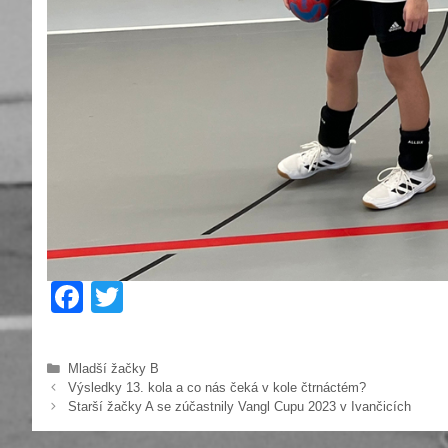
F
T
a
wi
c
tt
Rubriky
Mladší žačky B
e
er
Výsledky 13. kola a co nás čeká v kole čtrnáctém?
Starší žačky A se zúčastnily Vangl Cupu 2023 v Ivančicích
b