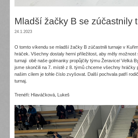
Mladší žačky B se zúčastnily t
24.1.2023
O tomto víkendu se mladší žačky B zúčastnili turnaje v Kuřimi.
hráček. Všechny dostaly herní příležitost, aby měly možnost 
turnaji obě naše golmanky propůjčily týmu Žeravice/ Velká Bys
jsme skončili na 7. místě z 8. týmů chceme všechny hráčky poc
našim cílem je tohle číslo zvyšovat. Další pochvala patří ro
turnaj.
Trenéři: Hlaváčková, Lukeš