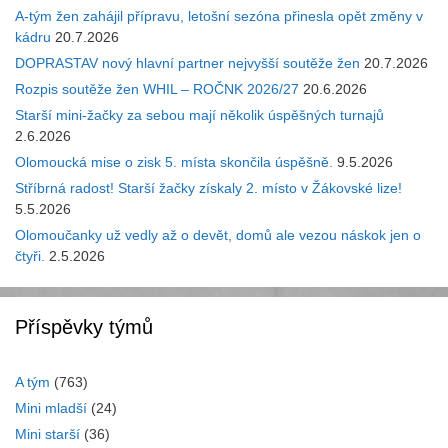
A-tým žen zahájil přípravu, letošní sezóna přinesla opět změny v
kádru
20.7.2026
DOPRASTAV nový hlavní partner nejvyšší soutěže žen
20.7.2026
Rozpis soutěže žen WHIL – ROČNK 2026/27
20.6.2026
Starší mini-žačky za sebou mají několik úspěšných turnajů
2.6.2026
Olomoucká mise o zisk 5. místa skončila úspěšně.
9.5.2026
Stříbrná radost! Starší žačky získaly 2. místo v Žákovské lize!
5.5.2026
Olomoučanky už vedly až o devět, domů ale vezou náskok jen o
čtyři.
2.5.2026
Příspěvky týmů
A tým
(763)
Mini mladší
(24)
Mini starší
(36)