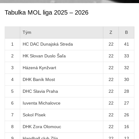
Tabulka MOL liga 2025 – 2026
Tým
Z
B
1
HC DAC Dunajská Streda
22
41
2
HK Slovan Duslo Šaľa
22
33
3
Házená Kynžvart
22
32
4
DHK Baník Most
22
30
5
DHC Slavia Praha
22
28
6
Iuventa Michalovce
22
27
7
Sokol Písek
22
26
8
DHK Zora Olomouc
22
16
9
Handball club Zlín
22
12