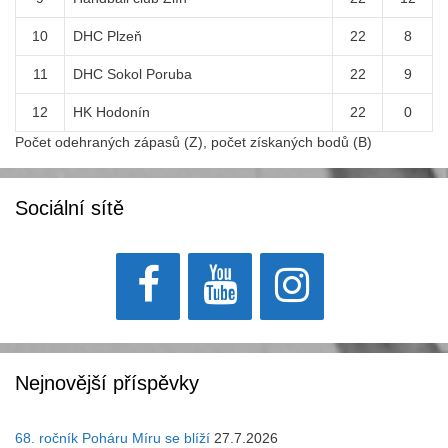
10
DHC Plzeň
22
8
11
DHC Sokol Poruba
22
9
12
HK Hodonín
22
0
Počet odehraných zápasů (Z), počet získaných bodů (B)
Sociální sítě
Nejnovější příspěvky
68. ročník Poháru Míru se blíží
27.7.2026