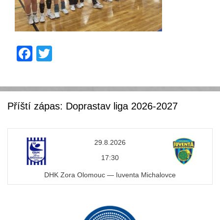
F
T
a
wi
c
tt
e
er
Příští zápas: Doprastav liga 2026-2027
b
o
29.8.2026
o
17:30
k
DHK Zora Olomouc — Iuventa Michalovce