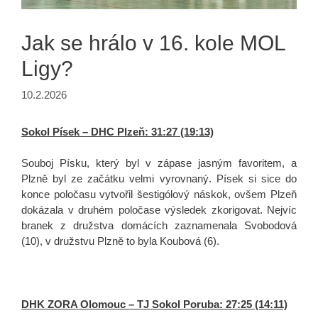
Jak se hrálo v 16. kole MOL
Ligy?
10.2.2026
Sokol Písek – DHC Plzeň: 31:27 (19:13)
Souboj Písku, který byl v zápase jasným favoritem, a
Plzně byl ze začátku velmi vyrovnaný. Písek si sice do
konce poločasu vytvořil šestigólový náskok, ovšem Plzeň
dokázala v druhém poločase výsledek zkorigovat. Nejvíc
branek z družstva domácích zaznamenala Svobodová
(10), v družstvu Plzně to byla Koubová (6).
DHK ZORA Olomouc – TJ Sokol Poruba: 27:25 (14:11)