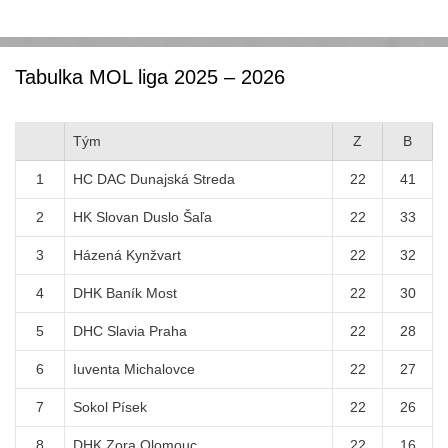
Tabulka MOL liga 2025 – 2026
Tým
Z
B
1
HC DAC Dunajská Streda
22
41
2
HK Slovan Duslo Šaľa
22
33
3
Házená Kynžvart
22
32
4
DHK Baník Most
22
30
5
DHC Slavia Praha
22
28
6
Iuventa Michalovce
22
27
7
Sokol Písek
22
26
8
DHK Zora Olomouc
22
16