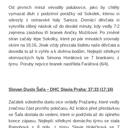
Od prvních minut vévodily palubovce, jako by chtěly
vymazat dluh z podzimní porážky od Sokolek, kterou si
odvezly z ostravské haly Sareza. Domácí děvčata si
vytvořila slibný náskok už do desáté minuty, kdy vedly 7:2
zejména zásluhou tří branek Aničky Možišové. Po změně
stran začaly lépe Sokolky, které po pár minutách srovnaly
skóre na 16:16, Jinak vždy převzala štafetu naše děvčata a
dovedla to až k výhře a k dvěma bodům. Nejlepší střelkyní
olomouckých byla Simona Horáková se 7 brankami, z
týmu Poruby nejvíce branek nastřílela Farářová (6/4).
Slovan Duslo Šaľa – DHC Slavia Praha: 37:33 (17:16)
Začátek sobotního duelu sice ovládly Pražanky, které vedly
značnou část prvního poločasu. Až krátce před přestávkou
se Šaľa dostala do vedení, které si podržela až do úplného
konce zápasu. Nejlepší střelkyní domácího týmu se stala
Rajnohová s 8 góly, z týmu Slavie Holečková se 7