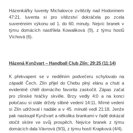
Házenkářky Iuventy Michalovce zvítězily nad Hodonínem
47:21. Iuventa si pro vítězství dokráčela po zcela
suverénním výkonu od 1. do 60. minuty. Nejvíc branek v
týmu domácích nastřílela Kowaliková (9), z týmu hostů
Víchová (6).
Házená Kynžvart – Handball Club Zlín: 29:25 (11:14)
K překvapení se v nedělním podvečeru schylovalo na
západě Čech. Zlín přijel do Chebu plný elánu a chuti a
evidentně chtěl domácího favorita zaskočit. Zápas začal
pro zlínské hráčky skvěle. Brzy vedly 4:0 a na konci
poločasu si stále držely slibné vedení 14:11. Mírné vedení
si Zlín udržoval i nadále a v 45. minutě vedl 21:18. Jenže
pak nastoupil Kynžvart a několika brankami v řadě dokázal
otočit skóre ve svůj prospěch. Nejvíce branek z týmu
domácích dala Vávrová (9/3), z týmu hostí Krapková (4/4).