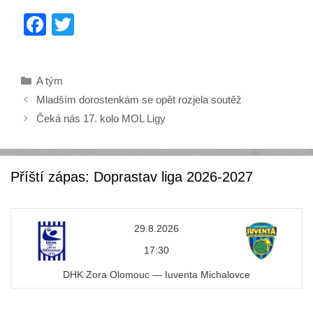
F
T
a
wi
c
tt
Rubriky
A tým
e
er
Mladším dorostenkám se opět rozjela soutěž
b
Čeká nás 17. kolo MOL Ligy
o
o
k
Příští zápas: Doprastav liga 2026-2027
29.8.2026
17:30
DHK Zora Olomouc — Iuventa Michalovce