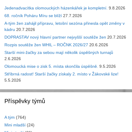
Jedenadvacítka olomouckých házenkářek je kompletní.
9.8.2026
68. ročník Poháru Míru se blíží
27.7.2026
A-tým žen zahájil přípravu, letošní sezóna přinesla opět změny v
kádru
20.7.2026
DOPRASTAV nový hlavní partner nejvyšší soutěže žen
20.7.2026
Rozpis soutěže žen WHIL – ROČNK 2026/27
20.6.2026
Starší mini-žačky za sebou mají několik úspěšných turnajů
2.6.2026
Olomoucká mise o zisk 5. místa skončila úspěšně.
9.5.2026
Stříbrná radost! Starší žačky získaly 2. místo v Žákovské lize!
5.5.2026
Příspěvky týmů
A tým
(764)
Mini mladší
(24)