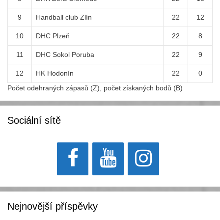
9
Handball club Zlín
22
12
10
DHC Plzeň
22
8
11
DHC Sokol Poruba
22
9
12
HK Hodonín
22
0
Počet odehraných zápasů (Z), počet získaných bodů (B)
Sociální sítě
Nejnovější příspěvky