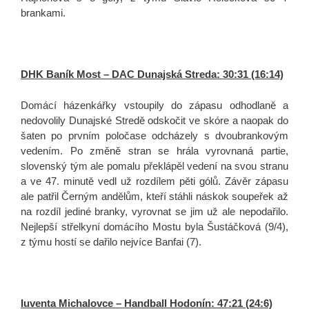
brankami.
DHK Baník Most – DAC Dunajská Streda: 30:31 (16:14)
Domácí házenkářky vstoupily do zápasu odhodlaně a
nedovolily Dunajské Stredě odskočit ve skóre a naopak do
šaten po prvním poločase odcházely s dvoubrankovým
vedením. Po změně stran se hrála vyrovnaná partie,
slovenský tým ale pomalu překlápěl vedení na svou stranu
a ve 47. minutě vedl už rozdílem pěti gólů. Závěr zápasu
ale patřil Černým andělům, kteří stáhli náskok soupeřek až
na rozdíl jediné branky, vyrovnat se jim už ale nepodařilo.
Nejlepší střelkyní domácího Mostu byla Šustáčková (9/4),
z týmu hostí se dařilo nejvíce Banfai (7).
Iuventa Michalovce – Handball Hodonín: 47:21 (24:6)