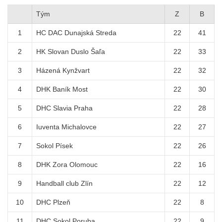
Tým
Z
B
1
HC DAC Dunajská Streda
22
41
2
HK Slovan Duslo Šaľa
22
33
3
Házená Kynžvart
22
32
4
DHK Baník Most
22
30
5
DHC Slavia Praha
22
28
6
Iuventa Michalovce
22
27
7
Sokol Písek
22
26
8
DHK Zora Olomouc
22
16
9
Handball club Zlín
22
12
10
DHC Plzeň
22
8
11
DHC Sokol Poruba
22
9