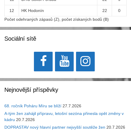
12
HK Hodonín
22
0
Počet odehraných zápasů (Z), počet získaných bodů (B)
Sociální sítě
Nejnovější příspěvky
68. ročník Poháru Míru se blíží
27.7.2026
A-tým žen zahájil přípravu, letošní sezóna přinesla opět změny v
kádru
20.7.2026
DOPRASTAV nový hlavní partner nejvyšší soutěže žen
20.7.2026