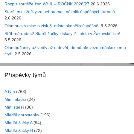
Rozpis soutěže žen WHIL – ROČNK 2026/27
20.6.2026
Starší mini-žačky za sebou mají několik úspěšných turnajů
2.6.2026
Olomoucká mise o zisk 5. místa skončila úspěšně.
9.5.2026
Stříbrná radost! Starší žačky získaly 2. místo v Žákovské lize!
5.5.2026
Olomoučanky už vedly až o devět, domů ale vezou náskok jen o
čtyři.
2.5.2026
Příspěvky týmů
A tým
(763)
Mini mladší
(24)
Mini starší
(36)
Mladší dorostenky
(196)
Mladší žačky A
(94)
Mladší žačky B
(72)