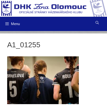
Přeskočit
na
obsah
Menu
A1_01255