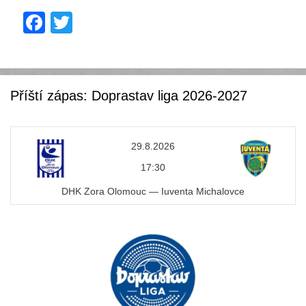
F
T
a
wi
c
tt
e
er
Příští zápas: Doprastav liga 2026-2027
b
o
29.8.2026
o
17:30
k
DHK Zora Olomouc — Iuventa Michalovce