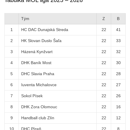
Tým
Z
B
1
HC DAC Dunajská Streda
22
41
2
HK Slovan Duslo Šaľa
22
33
3
Házená Kynžvart
22
32
4
DHK Baník Most
22
30
5
DHC Slavia Praha
22
28
6
Iuventa Michalovce
22
27
7
Sokol Písek
22
26
8
DHK Zora Olomouc
22
16
9
Handball club Zlín
22
12
10
DHC Plzeň
22
8