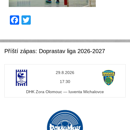
F
T
a
wi
c
tt
e
er
Příští zápas: Doprastav liga 2026-2027
b
o
29.8.2026
o
17:30
k
DHK Zora Olomouc — Iuventa Michalovce