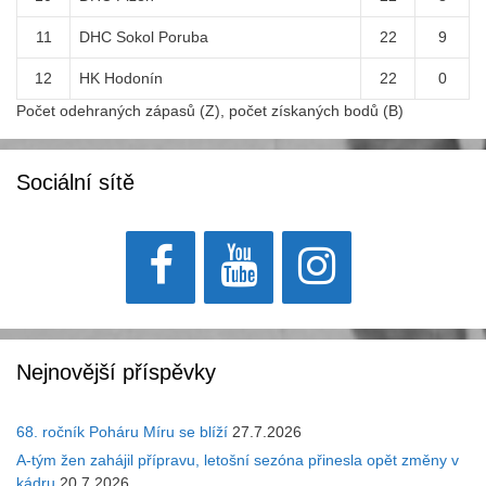
11
DHC Sokol Poruba
22
9
12
HK Hodonín
22
0
Počet odehraných zápasů (Z), počet získaných bodů (B)
Sociální sítě
Nejnovější příspěvky
68. ročník Poháru Míru se blíží
27.7.2026
A-tým žen zahájil přípravu, letošní sezóna přinesla opět změny v
kádru
20.7.2026