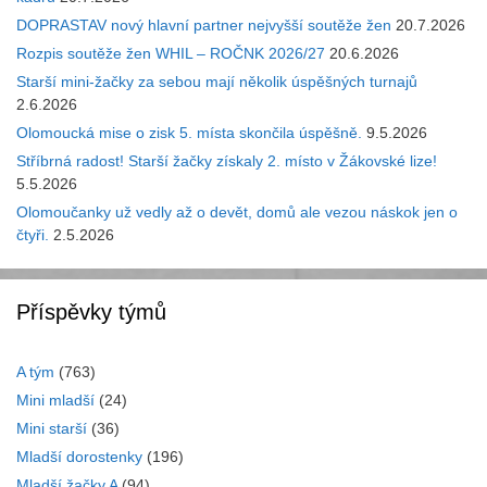
DOPRASTAV nový hlavní partner nejvyšší soutěže žen
20.7.2026
Rozpis soutěže žen WHIL – ROČNK 2026/27
20.6.2026
Starší mini-žačky za sebou mají několik úspěšných turnajů
2.6.2026
Olomoucká mise o zisk 5. místa skončila úspěšně.
9.5.2026
Stříbrná radost! Starší žačky získaly 2. místo v Žákovské lize!
5.5.2026
Olomoučanky už vedly až o devět, domů ale vezou náskok jen o
čtyři.
2.5.2026
Příspěvky týmů
A tým
(763)
Mini mladší
(24)
Mini starší
(36)
Mladší dorostenky
(196)
Mladší žačky A
(94)