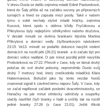
V dresu Dusla se dařilo zejména mladé Edině Pastorekové,
která do Šaly přišla až na začátku sezony po přípravných
turnajích a hned se zapsala mezi posily. Také v našem
týmu o sobě nechaly slyšet mladé hráčky, zejména
Kuxová, která spolu s oběma křídly Fryčákovou a
Přikrylovou byly nejlepšími střelkyněmi našeho družstva.
V desáté minutě se dvěma brankami blýskla Martina
Přikrylová a domácí vedly čtyřbrankovým náskokem
23:19. Ve13. minutě se podařilo dokonce navýšit vedení
domácích na rozdíl pěti (26:21) branek a to začalo být pro
domácí velice nadějné. O pár minut později ještě navýšila
Protivánková na 27:22. Přesně v čase, kdy se lámal druhý
poločas do své druhé poloviny, neproměnilo Duslo svůj
druhý 7 metrový hod, který zneškodnila mladičká Klára
Habermanová. Bohužel jako by tento nezdar hostů
znamenal signál k závěrečnému náporu Šaľy. V čase, kdy
se začal naplňovat začátek poslední dvacetiminutovky, se
Hanačky na pár minut střelecky odmlčely a soupeřky
stačily nastřílet čtyři branky v řadě a snížily tak na rozdíl
jediné branky 27:26 (v čase 21:01). Ještě třikrát