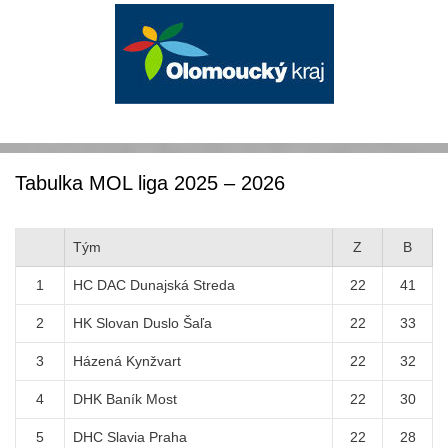
Tabulka MOL liga 2025 – 2026
Tým
Z
B
1
HC DAC Dunajská Streda
22
41
2
HK Slovan Duslo Šaľa
22
33
3
Házená Kynžvart
22
32
4
DHK Baník Most
22
30
5
DHC Slavia Praha
22
28