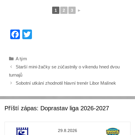
1
2
3
►
F
T
a
wi
c
tt
Rubriky
A tým
e
er
Starší mini-žačky se zúčastnily o víkendu hned dvou
b
turnajů
o
Sobotní utkání zhodnotil hlavní trenér Libor Malínek
o
k
Příští zápas: Doprastav liga 2026-2027
29.8.2026