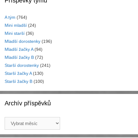
Příspěvky týmů
A tým
(764)
Mini mladší
(24)
Mini starší
(36)
Mladší dorostenky
(196)
Mladší žačky A
(94)
Mladší žačky B
(72)
Starší dorostenky
(241)
Starší žačky A
(130)
Starší žačky B
(100)
Archív příspěvků
Archív
příspěvků