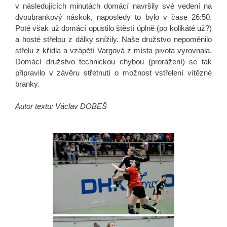
v následujících minutách domácí navršily své vedení na
dvoubrankový náskok, naposledy to bylo v čase 26:50.
Poté však už domácí opustilo štěstí úplně (po kolikáté už?)
a hosté střelou z dálky snížily. Naše družstvo nepoměnilo
střelu z křídla a vzápětí Vargová z místa pivota vyrovnala.
Domácí družstvo technickou chybou (prorážení) se tak
připravilo v závěru střetnutí o možnost vstřelení vítězné
branky.
Autor textu: Václav DOBEŠ