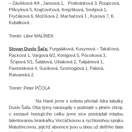
– Závišková 4/4 , Jansová 1, Protivánková 3, Roupcová,
Přikrylová 5, Krajčovičová, Krejzlíková, Smějová 1,
Fryčáková 6, Možíšová 2, Machačová 1 , Kuxová 7, K.
Kubálková .
Trenér: Libor MALÍNEK
Slovan Duslo Šaľa:
Furgaláková, Kusynová – Takáčová,
Rácková 1, Vargová 6/2, Königová 5, Pócsiková 3,
Ščipová 5/1, Šalátová, Ušiaková 2, Tulipánová 1,
Pastoreková 4, Susíková, Szomogiová 1, Pálová,
Ratvanská 2.
Trenér: Peter PČOLA
Na Hané jsme v sobotu přivítali lídra tabulky
Duslo Šaľa. Oba týmy nastoupily v podstatě v plném zbroji,
v sestavě hostujícího celku jsme sice postrádali mladou
talentovanou brankařku Vorzáčkovou a rychlonohou spojku
Matušincovou, jejichž absence jsou u obou už delšího data