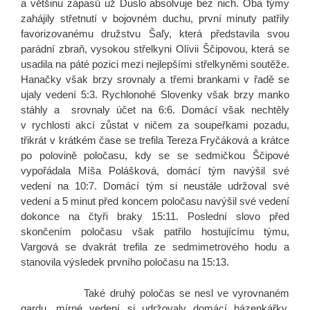
a většinu zápasů už Duslo absolvuje bez nich. Oba týmy
zahájily střetnutí v bojovném duchu, první minuty patřily
favorizovanému družstvu Šaľy, která představila svou
parádní zbraň, vysokou střelkyni Olívii Ščipovou, která se
usadila na páté pozici mezi nejlepšími střelkyněmi soutěže.
Hanačky však brzy srovnaly a třemi brankami v řadě se
ujaly vedení 5:3. Rychlonohé Slovenky však brzy manko
stáhly a srovnaly účet na 6:6. Domácí však nechtěly
v rychlosti akcí zůstat v ničem za soupeřkami pozadu,
třikrát v krátkém čase se trefila Tereza Fryčáková a krátce
po polovině poločasu, kdy se se sedmičkou Ščipové
vypořádala Míša Polášková, domácí tým navýšil své
vedení na 10:7. Domácí tým si neustále udržoval své
vedení a 5 minut před koncem poločasu navýšil své vedení
dokonce na čtyři braky 15:11. Poslední slovo před
skončením poločasu však patřilo hostujícímu týmu,
Vargová se dvakrát trefila ze sedmimetrového hodu a
stanovila výsledek prvního poločasu na 15:13.
Také druhý poločas se nesl ve vyrovnaném
gardu, mírné vedení si udržovaly domácí házenkářky.