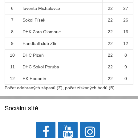
6
Iuventa Michalovce
22
27
7
Sokol Písek
22
26
8
DHK Zora Olomouc
22
16
9
Handball club Zlín
22
12
10
DHC Plzeň
22
8
11
DHC Sokol Poruba
22
9
12
HK Hodonín
22
0
Počet odehraných zápasů (Z), počet získaných bodů (B)
Sociální sítě