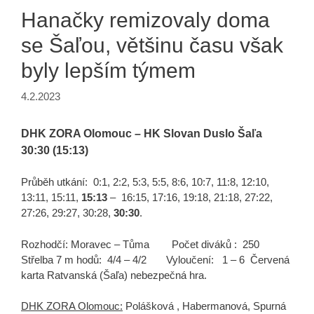
Hanačky remizovaly doma
se Šaľou, většinu času však
byly lepším týmem
4.2.2023
DHK ZORA Olomouc – HK Slovan Duslo Šaľa
30:30 (15:13)
Průběh utkání: 0:1, 2:2, 5:3, 5:5, 8:6, 10:7, 11:8, 12:10,
13:11, 15:11,
15:13
– 16:15, 17:16, 19:18, 21:18, 27:22,
27:26, 29:27, 30:28,
30:30
.
Rozhodčí: Moravec – Tůma Počet diváků : 250
Střelba 7 m hodů: 4/4 – 4/2 Vyloučení: 1 – 6 Červená
karta Ratvanská (Šaľa) nebezpečná hra.
DHK ZORA Olomouc:
Polášková , Habermanová, Spurná