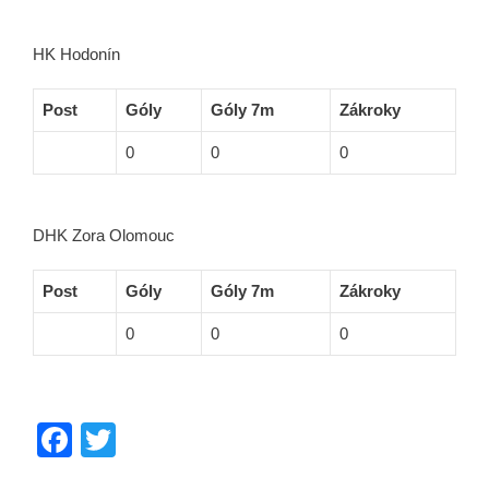
HK Hodonín
Post
Góly
Góly 7m
Zákroky
0
0
0
DHK Zora Olomouc
Post
Góly
Góly 7m
Zákroky
0
0
0
F
T
a
wi