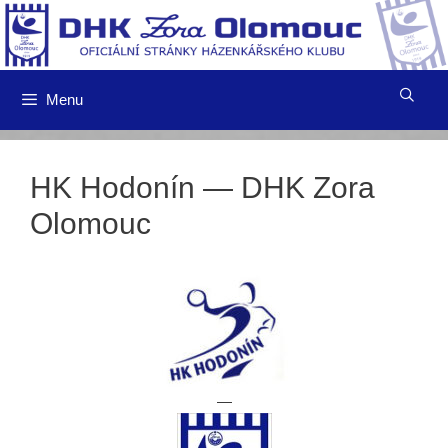
Přeskočit
na
obsah
Menu
HK Hodonín — DHK Zora
Olomouc
—