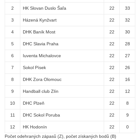
2
HK Slovan Duslo Šaľa
22
33
3
Házená Kynžvart
22
32
4
DHK Baník Most
22
30
5
DHC Slavia Praha
22
28
6
Iuventa Michalovce
22
27
7
Sokol Písek
22
26
8
DHK Zora Olomouc
22
16
9
Handball club Zlín
22
12
10
DHC Plzeň
22
8
11
DHC Sokol Poruba
22
9
12
HK Hodonín
22
0
Počet odehraných zápasů (Z), počet získaných bodů (B)