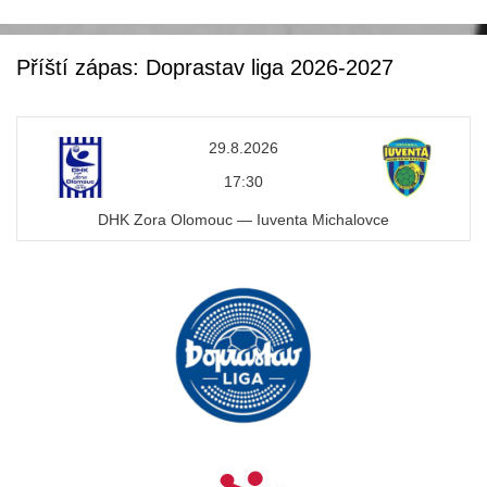
c
tt
e
er
Příští zápas: Doprastav liga 2026-2027
b
o
29.8.2026
o
17:30
k
DHK Zora Olomouc — Iuventa Michalovce