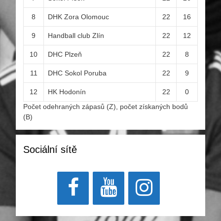
8
DHK Zora Olomouc
22
16
9
Handball club Zlín
22
12
10
DHC Plzeň
22
8
11
DHC Sokol Poruba
22
9
12
HK Hodonín
22
0
Počet odehraných zápasů (Z), počet získaných bodů
(B)
Sociální sítě