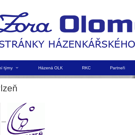
ní týmy
Házená OLK
RKC
Partneři
lzeň
—