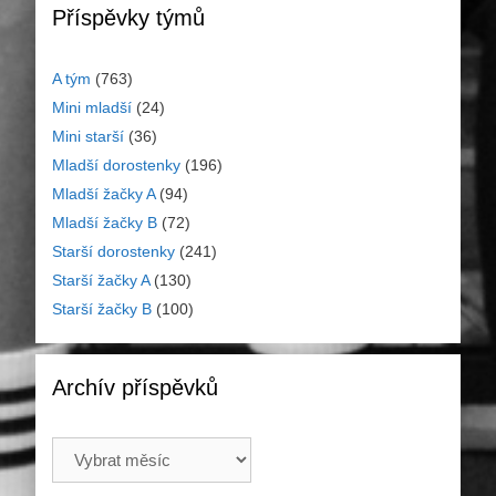
Příspěvky týmů
A tým
(763)
Mini mladší
(24)
Mini starší
(36)
Mladší dorostenky
(196)
Mladší žačky A
(94)
Mladší žačky B
(72)
Starší dorostenky
(241)
Starší žačky A
(130)
Starší žačky B
(100)
Archív příspěvků
Archív
příspěvků