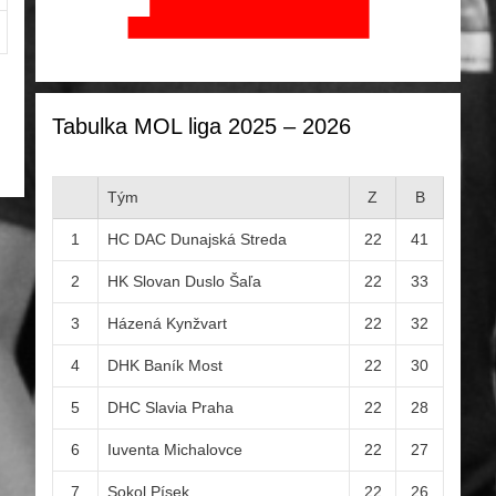
Tabulka MOL liga 2025 – 2026
Tým
Z
B
1
HC DAC Dunajská Streda
22
41
2
HK Slovan Duslo Šaľa
22
33
3
Házená Kynžvart
22
32
4
DHK Baník Most
22
30
5
DHC Slavia Praha
22
28
6
Iuventa Michalovce
22
27
7
Sokol Písek
22
26