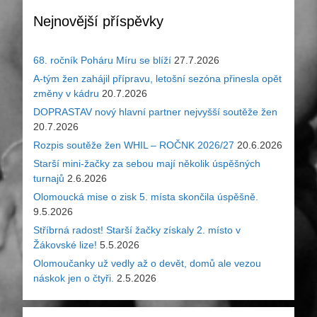
Nejnovější příspěvky
68. ročník Poháru Míru se blíží
27.7.2026
A-tým žen zahájil přípravu, letošní sezóna přinesla opět
změny v kádru
20.7.2026
DOPRASTAV nový hlavní partner nejvyšší soutěže žen
20.7.2026
Rozpis soutěže žen WHIL – ROČNK 2026/27
20.6.2026
Starší mini-žačky za sebou mají několik úspěšných
turnajů
2.6.2026
Olomoucká mise o zisk 5. místa skončila úspěšně.
9.5.2026
Stříbrná radost! Starší žačky získaly 2. místo v
Žákovské lize!
5.5.2026
Olomoučanky už vedly až o devět, domů ale vezou
náskok jen o čtyři.
2.5.2026