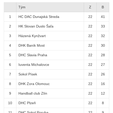
Tým
Z
B
1
HC DAC Dunajská Streda
22
41
2
HK Slovan Duslo Šaľa
22
33
3
Házená Kynžvart
22
32
4
DHK Baník Most
22
30
5
DHC Slavia Praha
22
28
6
Iuventa Michalovce
22
27
7
Sokol Písek
22
26
8
DHK Zora Olomouc
22
16
9
Handball club Zlín
22
12
10
DHC Plzeň
22
8
11
DHC Sokol Poruba
22
9