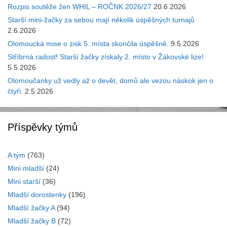
Rozpis soutěže žen WHIL – ROČNK 2026/27
20.6.2026
Starší mini-žačky za sebou mají několik úspěšných turnajů
2.6.2026
Olomoucká mise o zisk 5. místa skončila úspěšně.
9.5.2026
Stříbrná radost! Starší žačky získaly 2. místo v Žákovské lize!
5.5.2026
Olomoučanky už vedly až o devět, domů ale vezou náskok jen o
čtyři.
2.5.2026
Příspěvky týmů
A tým
(763)
Mini mladší
(24)
Mini starší
(36)
Mladší dorostenky
(196)
Mladší žačky A
(94)
Mladší žačky B
(72)