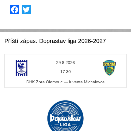
F
T
a
wi
c
tt
e
er
Příští zápas: Doprastav liga 2026-2027
b
o
29.8.2026
o
17:30
k
DHK Zora Olomouc — Iuventa Michalovce