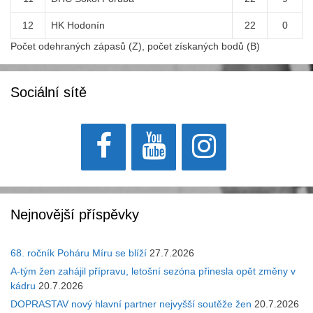
12
HK Hodonín
22
0
Počet odehraných zápasů (Z), počet získaných bodů (B)
Sociální sítě
Nejnovější příspěvky
68. ročník Poháru Míru se blíží
27.7.2026
A-tým žen zahájil přípravu, letošní sezóna přinesla opět změny v
kádru
20.7.2026
DOPRASTAV nový hlavní partner nejvyšší soutěže žen
20.7.2026