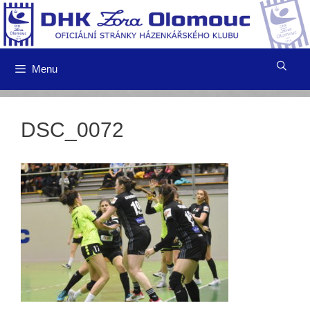
Přeskočit
na
obsah
Menu
DSC_0072