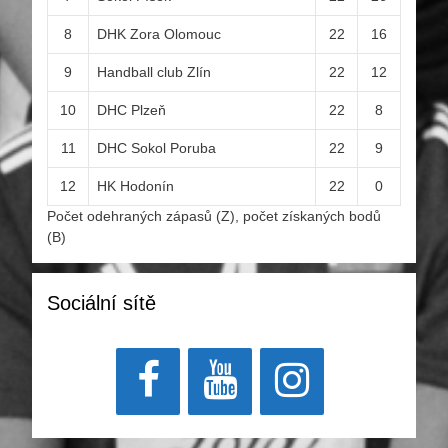
8
DHK Zora Olomouc
22
16
9
Handball club Zlín
22
12
10
DHC Plzeň
22
8
11
DHC Sokol Poruba
22
9
12
HK Hodonín
22
0
Počet odehraných zápasů (Z), počet získaných bodů
(B)
Sociální sítě