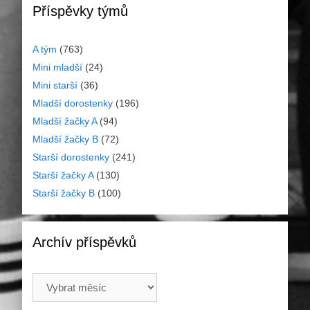
Příspěvky týmů
A tým
(763)
Mini mladší
(24)
Mini starší
(36)
Mladší dorostenky
(196)
Mladší žačky A
(94)
Mladší žačky B
(72)
Starší dorostenky
(241)
Starší žačky A
(130)
Starší žačky B
(100)
Archív příspěvků
Archív
příspěvků