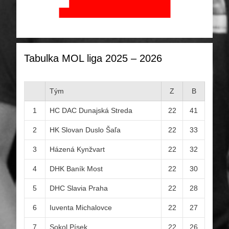
Tabulka MOL liga 2025 – 2026
Tým
Z
B
1
HC DAC Dunajská Streda
22
41
2
HK Slovan Duslo Šaľa
22
33
3
Házená Kynžvart
22
32
4
DHK Baník Most
22
30
5
DHC Slavia Praha
22
28
6
Iuventa Michalovce
22
27
7
Sokol Písek
22
26