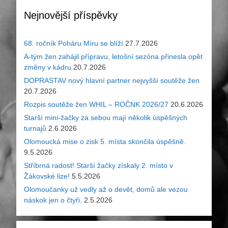
Nejnovější příspěvky
68. ročník Poháru Míru se blíží
27.7.2026
A-tým žen zahájil přípravu, letošní sezóna přinesla opět
změny v kádru
20.7.2026
DOPRASTAV nový hlavní partner nejvyšší soutěže žen
20.7.2026
Rozpis soutěže žen WHIL – ROČNK 2026/27
20.6.2026
Starší mini-žačky za sebou mají několik úspěšných
turnajů
2.6.2026
Olomoucká mise o zisk 5. místa skončila úspěšně.
9.5.2026
Stříbrná radost! Starší žačky získaly 2. místo v
Žákovské lize!
5.5.2026
Olomoučanky už vedly až o devět, domů ale vezou
náskok jen o čtyři.
2.5.2026