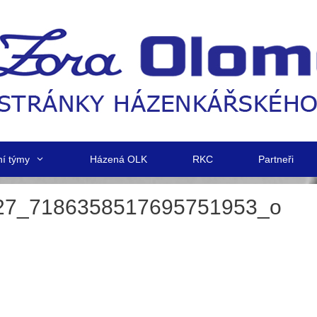
ní týmy
Házená OLK
RKC
Partneři
27_7186358517695751953_o