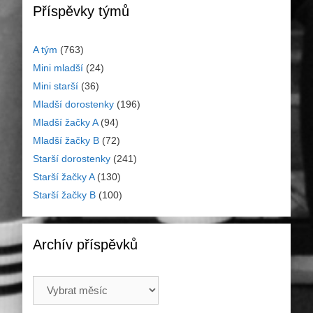
Příspěvky týmů
A tým
(763)
Mini mladší
(24)
Mini starší
(36)
Mladší dorostenky
(196)
Mladší žačky A
(94)
Mladší žačky B
(72)
Starší dorostenky
(241)
Starší žačky A
(130)
Starší žačky B
(100)
Archív příspěvků
Archív
příspěvků