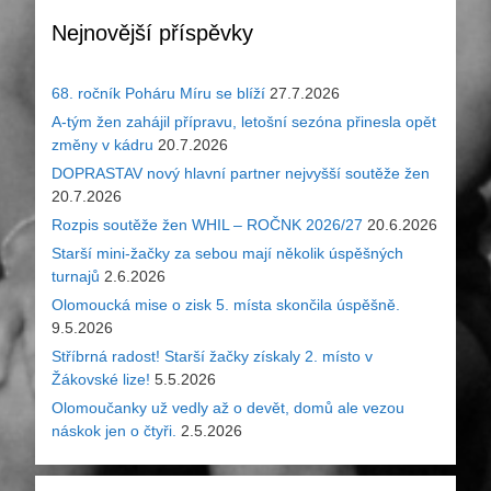
Nejnovější příspěvky
68. ročník Poháru Míru se blíží
27.7.2026
A-tým žen zahájil přípravu, letošní sezóna přinesla opět
změny v kádru
20.7.2026
DOPRASTAV nový hlavní partner nejvyšší soutěže žen
20.7.2026
Rozpis soutěže žen WHIL – ROČNK 2026/27
20.6.2026
Starší mini-žačky za sebou mají několik úspěšných
turnajů
2.6.2026
Olomoucká mise o zisk 5. místa skončila úspěšně.
9.5.2026
Stříbrná radost! Starší žačky získaly 2. místo v
Žákovské lize!
5.5.2026
Olomoučanky už vedly až o devět, domů ale vezou
náskok jen o čtyři.
2.5.2026