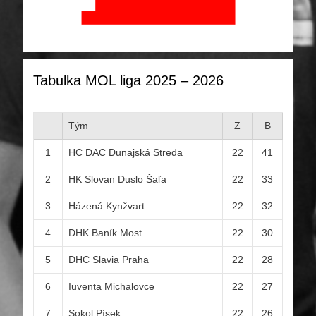
Tabulka MOL liga 2025 – 2026
Tým
Z
B
1
HC DAC Dunajská Streda
22
41
2
HK Slovan Duslo Šaľa
22
33
3
Házená Kynžvart
22
32
4
DHK Baník Most
22
30
5
DHC Slavia Praha
22
28
6
Iuventa Michalovce
22
27
7
Sokol Písek
22
26