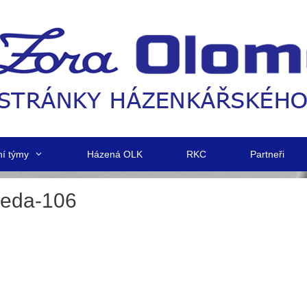
ní týmy
Házená OLK
RKC
Partneři
eda-106