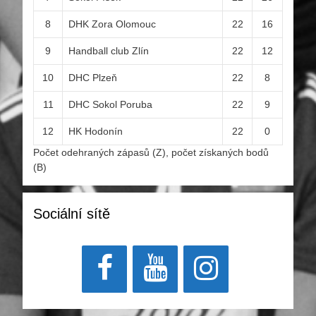
8
DHK Zora Olomouc
22
16
9
Handball club Zlín
22
12
10
DHC Plzeň
22
8
11
DHC Sokol Poruba
22
9
12
HK Hodonín
22
0
Počet odehraných zápasů (Z), počet získaných bodů
(B)
Sociální sítě