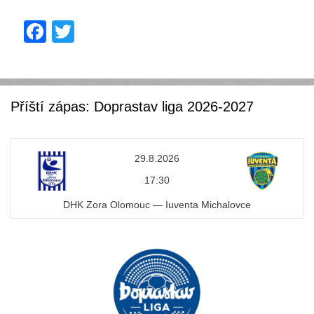
F
T
a
wi
c
tt
e
er
Příští zápas: Doprastav liga 2026-2027
b
o
29.8.2026
o
17:30
k
DHK Zora Olomouc — Iuventa Michalovce