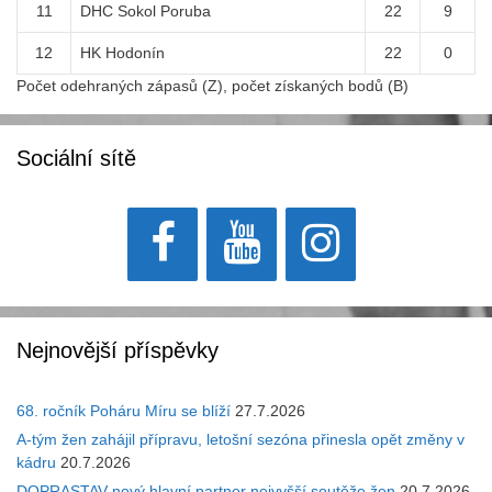
11
DHC Sokol Poruba
22
9
12
HK Hodonín
22
0
Počet odehraných zápasů (Z), počet získaných bodů (B)
Sociální sítě
Nejnovější příspěvky
68. ročník Poháru Míru se blíží
27.7.2026
A-tým žen zahájil přípravu, letošní sezóna přinesla opět změny v
kádru
20.7.2026
DOPRASTAV nový hlavní partner nejvyšší soutěže žen
20.7.2026