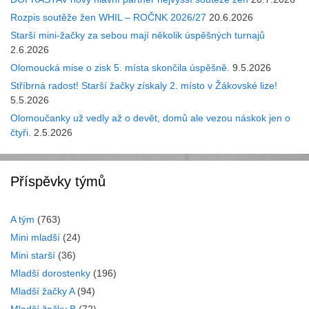
Rozpis soutěže žen WHIL – ROČNK 2026/27
20.6.2026
Starší mini-žačky za sebou mají několik úspěšných turnajů
2.6.2026
Olomoucká mise o zisk 5. místa skončila úspěšně.
9.5.2026
Stříbrná radost! Starší žačky získaly 2. místo v Žákovské lize!
5.5.2026
Olomoučanky už vedly až o devět, domů ale vezou náskok jen o
čtyři.
2.5.2026
Příspěvky týmů
A tým
(763)
Mini mladší
(24)
Mini starší
(36)
Mladší dorostenky
(196)
Mladší žačky A
(94)
Mladší žačky B
(72)