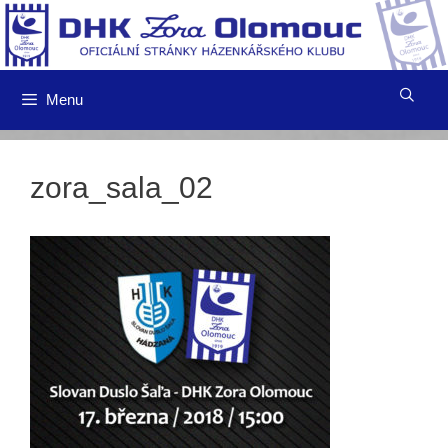
Přeskočit
na
obsah
Menu
zora_sala_02