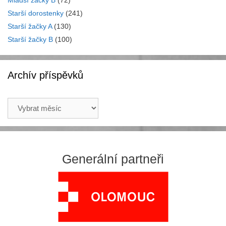
Starší dorostenky
(241)
Starší žačky A
(130)
Starší žačky B
(100)
Archív příspěvků
Archív
příspěvků
Generální partneři