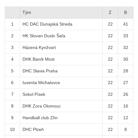
Tým
Z
B
1
HC DAC Dunajská Streda
22
41
2
HK Slovan Duslo Šaľa
22
33
3
Házená Kynžvart
22
32
4
DHK Baník Most
22
30
5
DHC Slavia Praha
22
28
6
Iuventa Michalovce
22
27
7
Sokol Písek
22
26
8
DHK Zora Olomouc
22
16
9
Handball club Zlín
22
12
10
DHC Plzeň
22
8